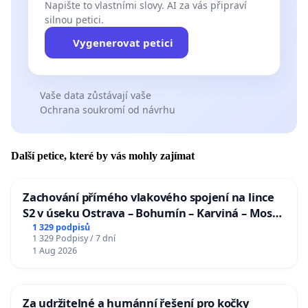
Napište to vlastními slovy. AI za vás připraví
silnou petici.
Vygenerovat petici
Vaše data zůstávají vaše
Ochrana soukromí od návrhu
Další petice, které by vás mohly zajímat
Zachování přímého vlakového spojení na lince
S2 v úseku Ostrava – Bohumín – Karviná – Mosty
u Jablunkova
1 329 podpisů
1 329 Podpisy / 7 dní
1 Aug 2026
Za udržitelné a humánní řešení pro kočky