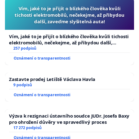
Vím, jaké to je přijít o blízkého člověka kvůli
tichosti elektromobilů, nečekejme, až přibydou
další, zaveďme slyšitelná auta!
Vím, jaké to je přijít o blízkého člověka kvůli tichosti
elektromobilů, nečekejme, až přibydou další,
zaveďme slyšitelná auta!
257 podpisů
Oznámení o transparentnosti
Zastavte prodej Letiště Václava Havla
9 podpisů
Oznámení o transparentnosti
Výzva k rezignaci ústavního soudce JUDr. Josefa Baxy
pro ohrožení důvěry ve spravedlivý proces
17 272 podpisů
Oznámení o transparentnosti