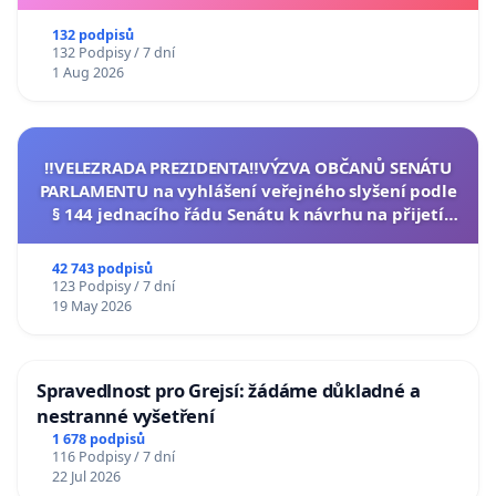
132 podpisů
132 Podpisy / 7 dní
1 Aug 2026
‼️VELEZRADA PREZIDENTA‼️VÝZVA OBČANŮ SENÁTU
PARLAMENTU na vyhlášení veřejného slyšení podle
§ 144 jednacího řádu Senátu k návrhu na přijetí
usnesení k podání ústavní žaloby na prezidenta
republiky
42 743 podpisů
123 Podpisy / 7 dní
19 May 2026
Spravedlnost pro Grejsí: žádáme důkladné a
nestranné vyšetření
1 678 podpisů
116 Podpisy / 7 dní
22 Jul 2026