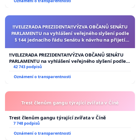
Oznámení o transparentnosti
‼️VELEZRADA PREZIDENTA‼️VÝZVA OBČANŮ SENÁTU
PARLAMENTU na vyhlášení veřejného slyšení podle
§ 144 jednacího řádu Senátu k návrhu na přijetí
usnesení k podání ústavní žaloby na prezidenta
republiky
‼️VELEZRADA PREZIDENTA‼️VÝZVA OBČANŮ SENÁTU
PARLAMENTU na vyhlášení veřejného slyšení podle §
144 jednacího řádu Senátu k návrhu na přijetí
42 743 podpisů
usnesení k podání ústavní žaloby na prezidenta
Oznámení o transparentnosti
republiky
Trest členům gangu týrající zvířata v Číně
Trest členům gangu týrající zvířata v Číně
7 748 podpisů
Oznámení o transparentnosti