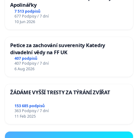
Apolinářky
7 513 podpisů
677 Podpisy / 7 dní
10 Jun 2026
Petice za zachování suverenity Katedry
divadelní vědy na FF UK
407 podpisů
407 Podpisy / 7 dní
6 Aug 2026
ŽÁDÁME VYŠŠÍ TRESTY ZA TÝRÁNÍ ZVÍŘAT
153 685 podpisů
363 Podpisy / 7 dní
11 Feb 2025