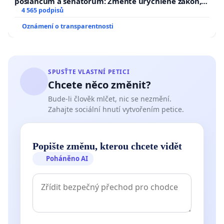
poslancům a senátorům: Změňte urychleně zákon,
aby se tragédie malé Viktorky už nemohla opakovat!
4 565 podpisů
Oznámení o transparentnosti
SPUSŤTE VLASTNÍ PETICI
Chcete něco změnit?
Bude-li člověk mlčet, nic se nezmění.
Zahajte sociální hnutí vytvořením petice.
Popište změnu, kterou chcete vidět
Poháněno AI