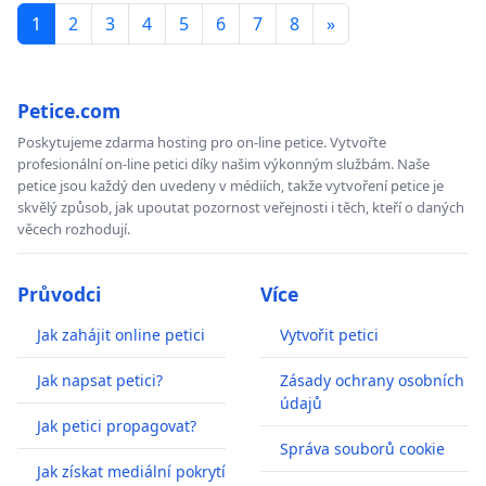
1
2
3
4
5
6
7
8
»
Petice.com
Poskytujeme zdarma hosting pro on-line petice. Vytvořte
profesionální on-line petici díky našim výkonným službám. Naše
petice jsou každý den uvedeny v médiích, takže vytvoření petice je
skvělý způsob, jak upoutat pozornost veřejnosti i těch, kteří o daných
věcech rozhodují.
Průvodci
Více
Jak zahájit online petici
Vytvořit petici
Jak napsat petici?
Zásady ochrany osobních
údajů
Jak petici propagovat?
Správa souborů cookie
Jak získat mediální pokrytí