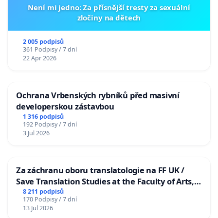
Není mi jedno: Za přísnější tresty za sexuální
zločiny na dětech
2 005 podpisů
361 Podpisy / 7 dní
22 Apr 2026
Ochrana Vrbenských rybníků před masivní
developerskou zástavbou
1 316 podpisů
192 Podpisy / 7 dní
3 Jul 2026
Za záchranu oboru translatologie na FF UK /
Save Translation Studies at the Faculty of Arts,
Charles University
8 211 podpisů
170 Podpisy / 7 dní
13 Jul 2026