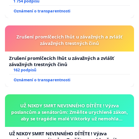
1 754 podpisů
Oznámení o transparentnosti
Zrušení promlčecích lhůt u závažných a zvlášť
závažných trestných činů
Zrušení promlčecích lhůt u závažných a zvlášť
závažných trestných činů
162 podpisů
Oznámení o transparentnosti
UŽ NIKDY SMRT NEVINNÉHO DÍTĚTE ! Výzva
poslancům a senátorům: Změňte urychleně zákon,
aby se tragédie malé Viktorky už nemohla
opakovat!
UŽ NIKDY SMRT NEVINNÉHO DÍTĚTE ! Výzva