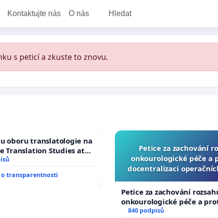
Kontaktujte nás
O nás
Hledat
ku s peticí a zkuste to znovu.
u oboru translatologie na
Petice za zachování r
ve Translation Studies at
onkourologické péče a pr
 of Arts, Charles
isů
docentralizaci operační
o transparentnosti
Petice za zachování rozsah
onkourologické péče a prot
docentralizaci operačních
840 podpisů