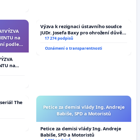
Výzva k rezignaci ústavního soudce
A‼️VÝZVA
JUDr. Josefa Baxy pro ohrožení důvěry
ENTU na
ve spravedlivý proces
17 274 podpisů
ní podle §
Oznámení o transparentnosti
u k návrhu
ní ústavní
VÝZVA
epubliky
NTU na
í podle §
 k návrhu
ní ústavní
bliky
seriál The
Petice za demisi vlády Ing. Andreje
Babiše, SPD a Motoristů
Petice za demisi vlády Ing. Andreje
Babiše, SPD a Motoristů