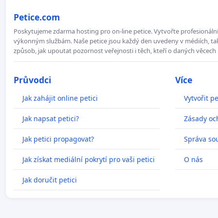
Petice.com
Poskytujeme zdarma hosting pro on-line petice. Vytvořte profesionální 
výkonným službám. Naše petice jsou každý den uvedeny v médiích, takž
způsob, jak upoutat pozornost veřejnosti i těch, kteří o daných věcech 
Průvodci
Více
Jak zahájit online petici
Vytvořit pe
Jak napsat petici?
Zásady oc
Jak petici propagovat?
Správa so
Jak získat mediální pokrytí pro vaši petici
O nás
Jak doručit petici