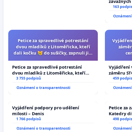
závažných 
trestných 
163 podpi
Oznámení 
Petice za spravedlivé potrestání
Vyjádřen
dvou mladíků z Litoměřicka, kteří
záměr
dali kočku 😿 do sušičky, zapnuli ji a
ce
umírání zvířete natočili.
Petice za spravedlivé potrestání
Vyjádření 
dvou mladíků z Litoměřicka, kteří
záměru STC
dali kočku 😿 do sušičky, zapnuli ji a
3 755 podpisů
centrum FC
459 podpi
umírání zvířete natočili.
Oznámení o transparentnosti
Oznámení 
Vyjádření podpory pro udělení
Petice za 
milosti – Denis
Katedry di
1 766 podpisů
498 podpi
Oznámení o transparentnosti
Oznámení 