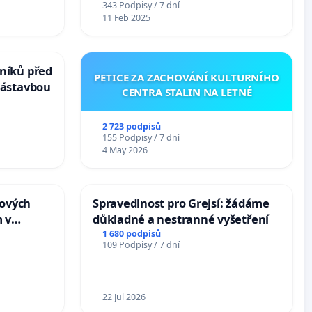
343 Podpisy / 7 dní
11 Feb 2025
níků před
PETICE ZA ZACHOVÁNÍ KULTURNÍHO
zástavbou
CENTRA STALIN NA LETNÉ
2 723 podpisů
155 Podpisy / 7 dní
4 May 2026
tových
Spravedlnost pro Grejsí: žádáme
 v
důkladné a nestranné vyšetření
1 680 podpisů
109 Podpisy / 7 dní
22 Jul 2026