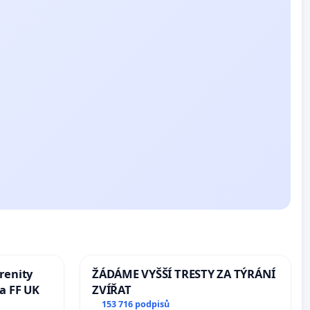
renity
ŽÁDÁME VYŠŠÍ TRESTY ZA TÝRÁNÍ
a FF UK
ZVÍŘAT
153 716 podpisů