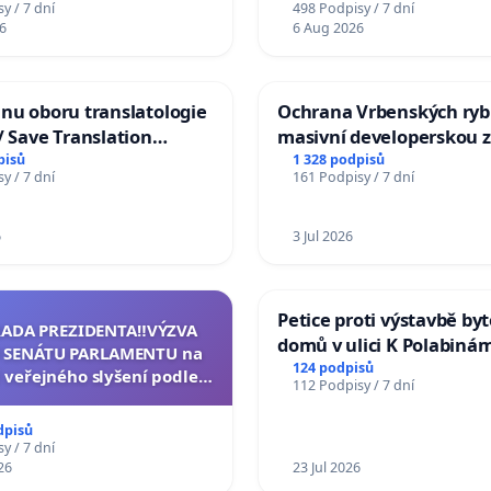
y / 7 dní
498 Podpisy / 7 dní
6
6 Aug 2026
nu oboru translatologie
Ochrana Vrbenských ryb
/ Save Translation
masivní developerskou 
 the Faculty of Arts,
pisů
1 328 podpisů
y / 7 dní
161 Podpisy / 7 dní
niversity
6
3 Jul 2026
Petice proti výstavbě by
RADA PREZIDENTA‼️VÝZVA
domů v ulici K Polabinám
 SENÁTU PARLAMENTU na
Pardubicích
124 podpisů
 veřejného slyšení podle §
112 Podpisy / 7 dní
cího řádu Senátu k návrhu
í usnesení k podání ústavní
dpisů
na prezidenta republiky
y / 7 dní
26
23 Jul 2026