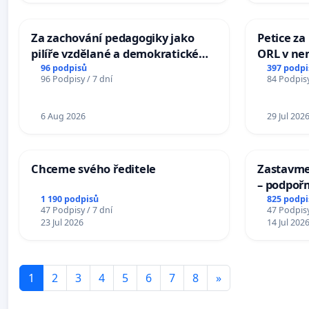
Za zachování pedagogiky jako
Petice za
pilíře vzdělané a demokratické
ORL v nem
společnosti
Hradec
96 podpisů
397 podpi
96 Podpisy / 7 dní
84 Podpisy
6 Aug 2026
29 Jul 202
Chceme svého ředitele
Zastavme 
– podpoř
1 190 podpisů
825 podpi
47 Podpisy / 7 dní
47 Podpisy
23 Jul 2026
14 Jul 202
1
2
3
4
5
6
7
8
»