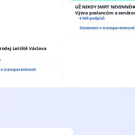
opakovat!
UŽ NIKDY SMRT NEVINNÉHO
Výzva poslancům a senáto
Změňte urychleně zákon, a
4 569 podpisů
tragédie malé Viktorky už
Oznámení o transparentnosti
opakovat!
rodej Letiště Václava
ů
o transparentnosti