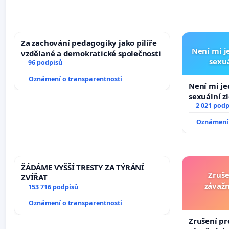
Za zachování pedagogiky jako pilíře
Není mi je
vzdělané a demokratické společnosti
sexuá
96 podpisů
Oznámení o transparentnosti
Není mi jed
sexuální z
2 021 podp
Oznámení 
ŽÁDÁME VYŠŠÍ TRESTY ZA TÝRÁNÍ
Zruše
ZVÍŘAT
závažn
153 716 podpisů
Oznámení o transparentnosti
Zrušení pr