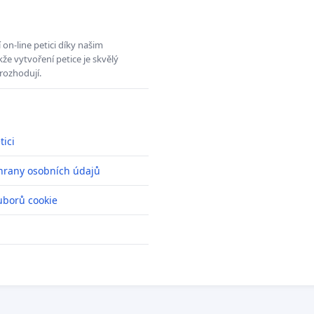
on-line petici díky našim
e vytvoření petice je skvělý
rozhodují.
tici
hrany osobních údajů
uborů cookie