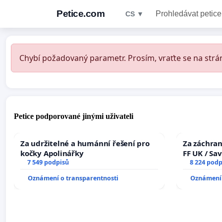
Petice.com
Prohledávat petice
CS ▼
Chybí požadovaný parametr. Prosím, vraťte se na strán
Petice podporované jinými uživateli
Za udržitelné a humánní řešení pro
Za záchran
kočky Apolinářky
FF UK / Sa
7 549 podpisů
the Faculty
8 224 podp
University
Oznámení o transparentnosti
Oznámení 