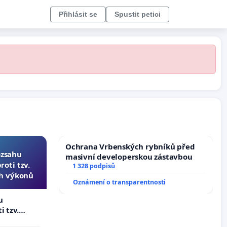
Přihlásit se
Spustit petici
Ochrana Vrbenských rybníků před
ozsahu
masivní developerskou zástavbou
oti tzv.
1 328 podpisů
ch výkonů
Oznámení o transparentnosti
u
i tzv.
 výkonů