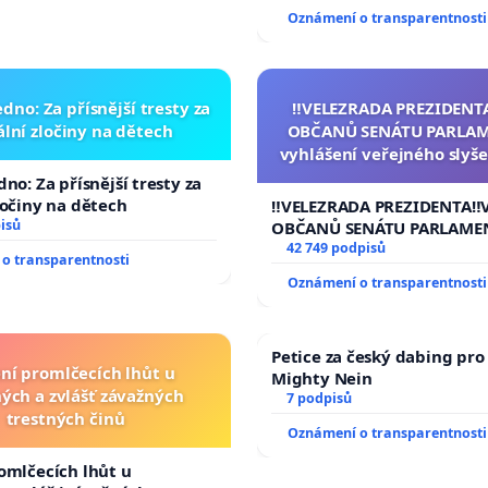
Oznámení o transparentnosti
dno: Za přísnější tresty za
‼️VELEZRADA PREZIDENT
lní zločiny na dětech
OBČANŮ SENÁTU PARLAM
vyhlášení veřejného slyše
144 jednacího řádu Senát
no: Za přísnější tresty za
na přijetí usnesení k podá
ločiny na dětech
‼️VELEZRADA PREZIDENTA‼️
žaloby na prezidenta r
isů
OBČANŮ SENÁTU PARLAME
vyhlášení veřejného slyšen
42 749 podpisů
o transparentnosti
144 jednacího řádu Senátu
Oznámení o transparentnosti
na přijetí usnesení k podá
žaloby na prezidenta repu
Petice za český dabing pro 
ní promlčecích lhůt u
Mighty Nein
ých a zvlášť závažných
7 podpisů
trestných činů
Oznámení o transparentnosti
omlčecích lhůt u