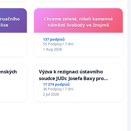
truačního
Chceme zelené, nikoli kamenné
lice
náměstí Svobody ve Znojmě
137 podpisů
55 Podpisy / 7 dní
1 Aug 2026
enských
Výzva k rezignaci ústavního
soudce JUDr. Josefa Baxy pro
ohrožení důvěry ve spravedlivý
17 274 podpisů
36 Podpisy / 7 dní
proces
2 Jul 2026