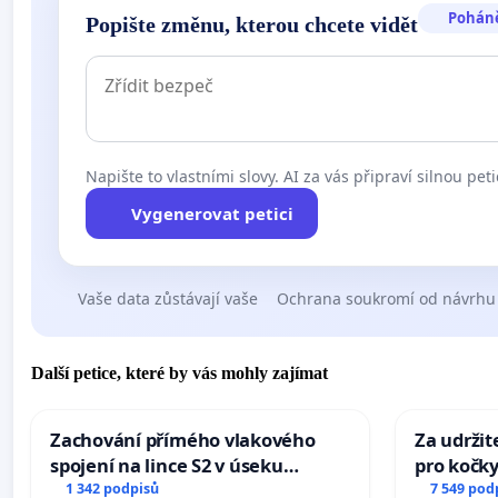
Pohán
Popište změnu, kterou chcete vidět
Napište to vlastními slovy. AI za vás připraví silnou peti
Vygenerovat petici
Vaše data zůstávají vaše
Ochrana soukromí od návrhu
Další petice, které by vás mohly zajímat
Zachování přímého vlakového
Za udržit
spojení na lince S2 v úseku
pro kočky
Ostrava – Bohumín – Karviná –
1 342 podpisů
7 549 pod