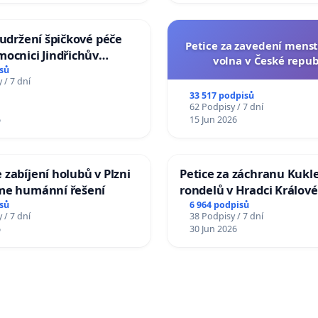
 udržení špičkové péče
Petice za zavedení mens
ocnici Jindřichův
volna v České repub
sů
 / 7 dní
33 517 podpisů
62 Podpisy / 7 dní
6
15 Jun 2026
zabíjení holubů v Plzni
Petice za záchranu Kukl
me humánní řešení
rondelů v Hradci Králové
sů
6 964 podpisů
 / 7 dní
38 Podpisy / 7 dní
6
30 Jun 2026