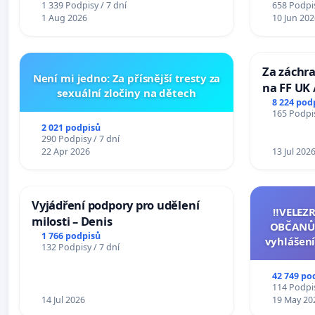
1 339 Podpisy / 7 dní
658 Podpis
Mosty u Jablunkova
1 Aug 2026
10 Jun 202
Za záchra
Není mi jedno: Za přísnější tresty za
na FF UK 
sexuální zločiny na dětech
Studies at
8 224 pod
165 Podpis
Charles U
2 021 podpisů
290 Podpisy / 7 dní
22 Apr 2026
13 Jul 202
Vyjádření podpory pro udělení
‼️VELEZ
milosti – Denis
OBČANŮ
1 766 podpisů
vyhlášení
132 Podpisy / 7 dní
144 jedna
na přijet
42 749 po
žaloby 
114 Podpis
14 Jul 2026
19 May 20