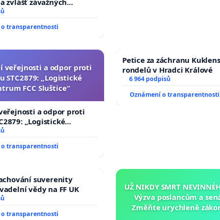
a zvlášť závažných
činů
sů
o transparentnosti
Petice za záchranu Kuklen
í veřejnosti a odpor proti
rondelů v Hradci Králové
u STC2879: „Logistické
6 964 podpisů
ntrum FCC Sluštice“
Oznámení o transparentnosti
veřejnosti a odpor proti
2879: „Logistické
C Sluštice“
sů
o transparentnosti
zachování suverenity
UŽ NIKDY SMRT NEVINNÉHO
vadelní vědy na FF UK
Výzva poslancům a sen
sů
Změňte urychleně zákon
o transparentnosti
tragédie malé Viktorky 