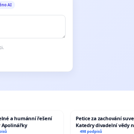
ěno AI
ci.
elné a humánní řešení
Petice za zachování suve
 Apolinářky
Katedry divadelní vědy n
pisů
498 podpisů