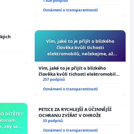
1 826 podpisů
Oznámení o transparentnosti
ských
Vím, jaké to je přijít o blízkého
člověka kvůli tichosti
elektromobilů, nečekejme, až
přibydou další, zaveďme slyšitelná
auta!
Vím, jaké to je přijít o blízkého
člověka kvůli tichosti elektromobilů,
nečekejme, až přibydou další,
257 podpisů
zaveďme slyšitelná auta!
Oznámení o transparentnosti
PETICE ZA RYCHLEJŠÍ A ÚČINNĚJŠÍ
 DÍTĚTE !
OCHRANU ZVÍŘAT V OHROŽE
átorům:
33 podpisů
, aby se
Oznámení o transparentnosti
už nemohla