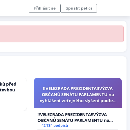
Přihlásit se
Spustit petici
ků před
‼️VELEZRADA PREZIDENTA‼️VÝZVA
stavbou
OBČANŮ SENÁTU PARLAMENTU na
vyhlášení veřejného slyšení podle §
144 jednacího řádu Senátu k návrhu
na přijetí usnesení k podání ústavní
‼️VELEZRADA PREZIDENTA‼️VÝZVA
žaloby na prezidenta republiky
OBČANŮ SENÁTU PARLAMENTU na
vyhlášení veřejného slyšení podle §
42 734 podpisů