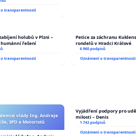
isů
o transparentnosti
abíjení holubů v Plzni –
Petice za záchranu Kuklen
humánní řešení
rondelů v Hradci Králové
sů
6 960 podpisů
o transparentnosti
Oznámení o transparentnosti
Vyjádření podpory pro udě
 demisi vlády Ing. Andreje
milosti – Denis
iše, SPD a Motoristů
1 742 podpisů
Oznámení o transparentnosti