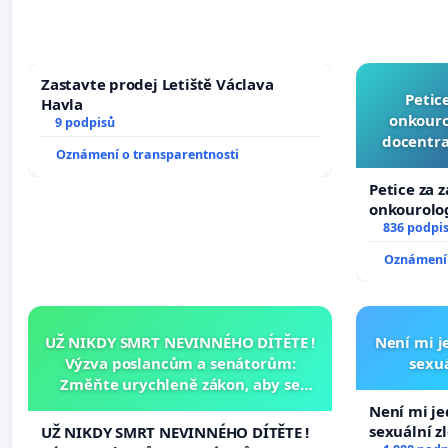
Zastavte prodej Letiště Václava
Petic
Havla
onkouro
9 podpisů
docentra
Oznámení o transparentnosti
Petice za 
onkourolog
docentrali
836 podpi
Oznámení 
UŽ NIKDY SMRT NEVINNÉHO DÍTĚTE !
Není mi je
Výzva poslancům a senátorům:
sexuá
Změňte urychleně zákon, aby se
tragédie malé Viktorky už nemohla
Není mi jed
opakovat!
sexuální z
UŽ NIKDY SMRT NEVINNÉHO DÍTĚTE !