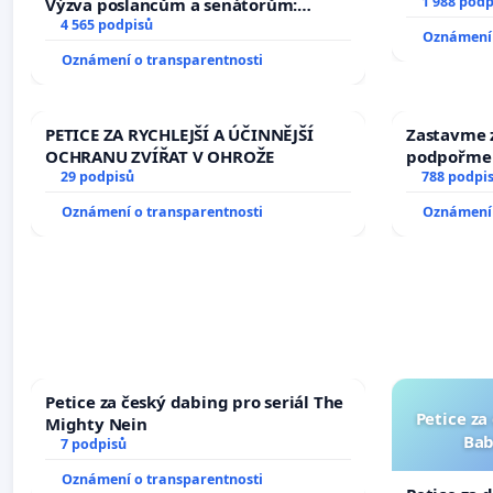
1 988 podp
Výzva poslancům a senátorům:
Změňte urychleně zákon, aby se
4 565 podpisů
Oznámení 
tragédie malé Viktorky už nemohla
Oznámení o transparentnosti
opakovat!
PETICE ZA RYCHLEJŠÍ A ÚČINNĚJŠÍ
Zastavme z
OCHRANU ZVÍŘAT V OHROŽE
podpořme 
29 podpisů
788 podpi
Oznámení o transparentnosti
Oznámení 
Petice za český dabing pro seriál The
Petice za
Mighty Nein
Bab
7 podpisů
Oznámení o transparentnosti