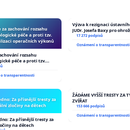
Výzva k rezignaci ústavní
e za zachování rozsahu
JUDr. Josefa Baxy pro ohro
logické péče a proti tzv.
ve spravedlivý proces
17 272 podpisů
lizaci operačních výkonů
Oznámení o transparentnosti
zachování rozsahu
ické péče a proti tzv.
zaci operačních výkonů
sů
o transparentnosti
ŽÁDÁME VYŠŠÍ TRESTY ZA 
dno: Za přísnější tresty za
ZVÍŘAT
lní zločiny na dětech
153 666 podpisů
Oznámení o transparentnosti
no: Za přísnější tresty za
ločiny na dětech