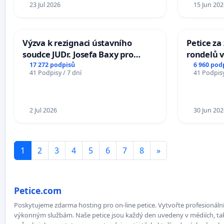
23 Jul 2026
15 Jun 202
Výzva k rezignaci ústavního
Petice z
soudce JUDr. Josefa Baxy pro
rondelů v
ohrožení důvěry ve spravedlivý
17 272 podpisů
6 960 pod
41 Podpisy / 7 dní
41 Podpisy
proces
2 Jul 2026
30 Jun 202
1
2
3
4
5
6
7
8
»
Petice.com
Poskytujeme zdarma hosting pro on-line petice. Vytvořte profesionální 
výkonným službám. Naše petice jsou každý den uvedeny v médiích, takž