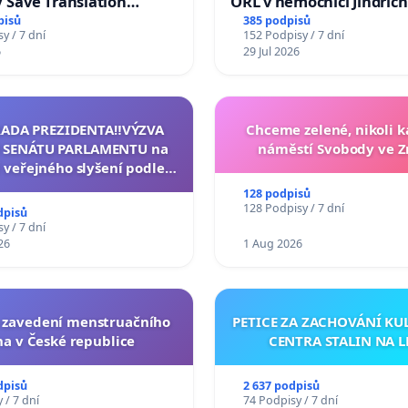
/ Save Translation
ORL v nemocnici Jindřic
 the Faculty of Arts,
Hradec
pisů
385 podpisů
y / 7 dní
152 Podpisy / 7 dní
niversity
6
29 Jul 2026
RADA PREZIDENTA‼️VÝZVA
Chceme zelené, nikoli
 SENÁTU PARLAMENTU na
náměstí Svobody ve 
 veřejného slyšení podle §
cího řádu Senátu k návrhu
128 podpisů
í usnesení k podání ústavní
128 Podpisy / 7 dní
dpisů
na prezidenta republiky
y / 7 dní
26
1 Aug 2026
a zavedení menstruačního
PETICE ZA ZACHOVÁNÍ K
na v České republice
CENTRA STALIN NA L
dpisů
2 637 podpisů
 / 7 dní
74 Podpisy / 7 dní