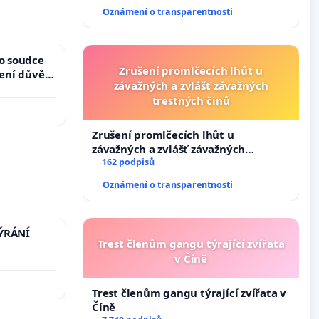
144 jednacího řádu Senátu k návrhu
Oznámení o transparentnosti
na přijetí usnesení k podání ústavní
žaloby na prezidenta republiky
ho soudce
Zrušení promlčecích lhůt u
žení důvěry
závažných a zvlášť závažných
trestných činů
Zrušení promlčecích lhůt u
závažných a zvlášť závažných
trestných činů
162 podpisů
Oznámení o transparentnosti
TÝRÁNÍ
Trest členům gangu týrající zvířata
v Číně
Trest členům gangu týrající zvířata v
Číně