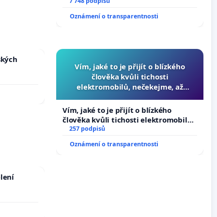
7 748 podpisů
Oznámení o transparentnosti
ských
Vím, jaké to je přijít o blízkého
člověka kvůli tichosti
elektromobilů, nečekejme, až
přibydou další, zaveďme slyšitelná
auta!
Vím, jaké to je přijít o blízkého
člověka kvůli tichosti elektromobilů,
nečekejme, až přibydou další,
257 podpisů
zaveďme slyšitelná auta!
Oznámení o transparentnosti
lení