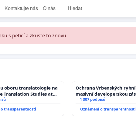
Kontaktujte nás
O nás
Hledat
ku s peticí a zkuste to znovu.
u oboru translatologie na
Ochrana Vrbenských rybní
ve Translation Studies at
masivní developerskou zá
 of Arts, Charles
isů
1 307 podpisů
o transparentnosti
Oznámení o transparentnosti