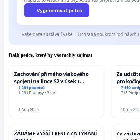
Vygenerovat petici
Vaše data zůstávají vaše
Ochrana soukromí od návrhu
Další petice, které by vás mohly zajímat
Zachování přímého vlakového
Za udržit
spojení na lince S2 v úseku
pro kočky
Ostrava – Bohumín – Karviná –
1 284 podpisů
7 460 pod
1 284 Podpisy / 7 dní
715 Podpis
Mosty u Jablunkova
1 Aug 2026
10 Jun 202
ŽÁDÁME VYŠŠÍ TRESTY ZA TÝRÁNÍ
Za záchra