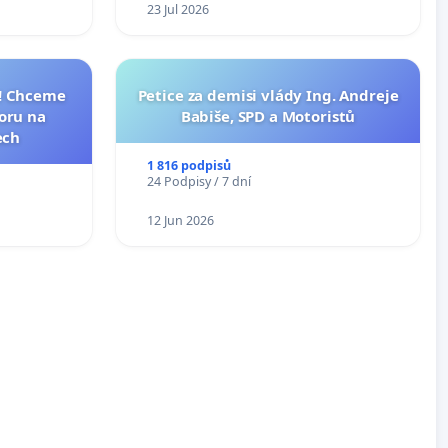
23 Jul 2026
I! Chceme
Petice za demisi vlády Ing. Andreje
toru na
Babiše, SPD a Motoristů
ech
1 816 podpisů
24 Podpisy / 7 dní
12 Jun 2026