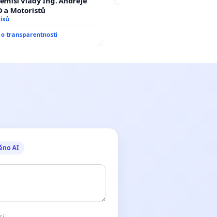
demisi vlády Ing. Andreje
D a Motoristů
isů
o transparentnosti
ěno AI
ci.