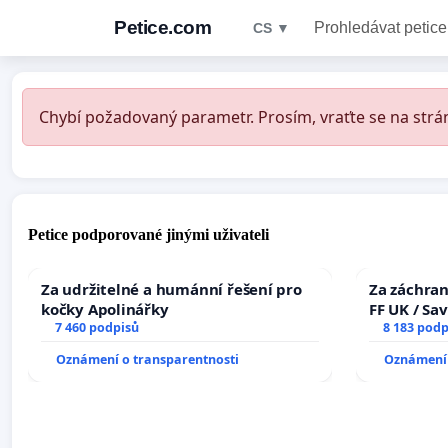
Petice.com
Prohledávat petice
CS ▼
Chybí požadovaný parametr. Prosím, vraťte se na strán
Petice podporované jinými uživateli
Za udržitelné a humánní řešení pro
Za záchran
kočky Apolinářky
FF UK / Sa
7 460 podpisů
the Faculty
8 183 podp
University
Oznámení o transparentnosti
Oznámení 