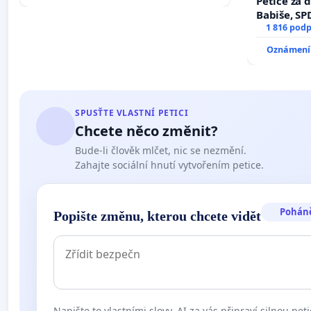
Petice za 
Babiše, SP
1 816 podp
Oznámení 
SPUSŤTE VLASTNÍ PETICI
Chcete něco změnit?
Bude-li člověk mlčet, nic se nezmění.
Zahajte sociální hnutí vytvořením petice.
Pohán
Popište změnu, kterou chcete vidět
Napište to vlastními slovy. AI za vás připraví silnou peti