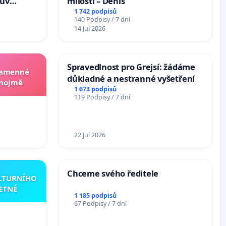
hův
milosti – Denis
1 742 podpisů
140 Podpisy / 7 dní
14 Jul 2026
Spravedlnost pro Grejsí: žádáme
 kamenné
důkladné a nestranné vyšetření
Znojmě
1 673 podpisů
119 Podpisy / 7 dní
22 Jul 2026
Chceme svého ředitele
ULTURNÍHO
ETNÉ
1 185 podpisů
67 Podpisy / 7 dní