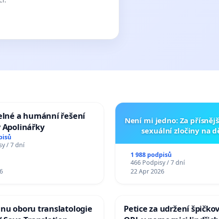
elné a humánní řešení
Není mi jedno: Za přísnějš
 Apolinářky
sexuální zločiny na 
pisů
y / 7 dní
1 988 podpisů
466 Podpisy / 7 dní
6
22 Apr 2026
nu oboru translatologie
Petice za udržení špičko