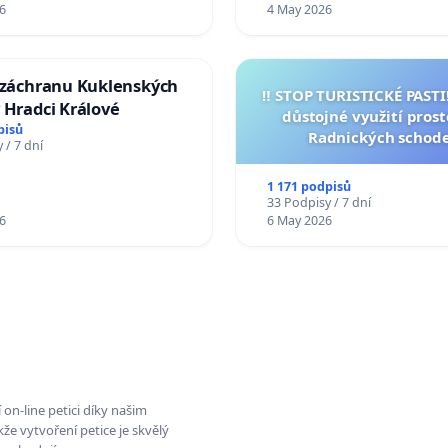
6
4 May 2026
a záchranu Kuklenských
‼️ STOP TURISTICKÉ PAST
 Hradci Králové
důstojné využití pros
pisů
Radnických schod
 / 7 dní
1 171 podpisů
33 Podpisy / 7 dní
6
6 May 2026
on-line petici díky našim
e vytvoření petice je skvělý