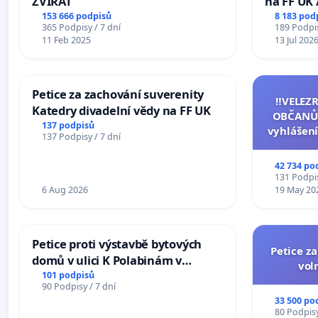
ZVÍŘAT
na FF UK 
Studies at
153 666 podpisů
8 183 pod
365 Podpisy / 7 dní
189 Podpis
Charles U
11 Feb 2025
13 Jul 202
Petice za zachování suverenity
‼️VELEZ
Katedry divadelní vědy na FF UK
OBČANŮ
137 podpisů
vyhlášení
137 Podpisy / 7 dní
144 jedna
na přijet
42 734 po
žaloby 
131 Podpis
6 Aug 2026
19 May 20
Petice proti výstavbě bytových
Petice z
domů v ulici K Polabinám v
vol
Pardubicích
101 podpisů
90 Podpisy / 7 dní
33 500 po
80 Podpisy