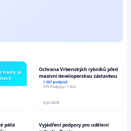
Ochrana Vrbenských rybníků před
í tresty za
masivní developerskou zástavbou
dětech
1 307 podpisů
375 Podpisy / 7 dní
3 Jul 2026
vé péče
Vyjádření podpory pro udělení