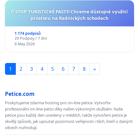
‼️ STOP TURISTICKÉ PASTI! Chceme důstojné využití
prostoru na Radnických schodech
1 174 podpisů
29 Podpisy / 7 dní
6 May 2026
1
2
3
4
5
6
7
8
»
Petice.com
Poskytujeme zdarma hosting pro on-line petice. Vytvořte
profesionální on-line petici díky našim výkonným službám. Naše
petice jsou každý den uvedeny v médiích, takže vytvoření petice je
skvělý způsob, jak upoutat pozornost veřejnosti i těch, kteří o daných
věcech rozhodují.