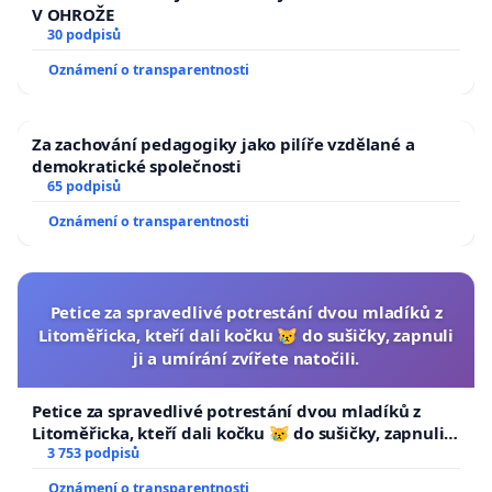
V OHROŽE
30 podpisů
Oznámení o transparentnosti
Za zachování pedagogiky jako pilíře vzdělané a
demokratické společnosti
65 podpisů
Oznámení o transparentnosti
Petice za spravedlivé potrestání dvou mladíků z
Litoměřicka, kteří dali kočku 😿 do sušičky, zapnuli
ji a umírání zvířete natočili.
Petice za spravedlivé potrestání dvou mladíků z
Litoměřicka, kteří dali kočku 😿 do sušičky, zapnuli ji
a umírání zvířete natočili.
3 753 podpisů
Oznámení o transparentnosti