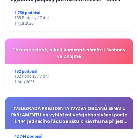
1 758 podpisů
135 Podpisy / 7 dní
14 Jul 2026
Chceme zelené, nikoli kamenné náměstí Svobody
ve Znojmě
132 podpisů
132 Podpisy / 7 dní
1 Aug 2026
‼️VELEZRADA PREZIDENTA‼️VÝZVA OBČANŮ SENÁTU
PARLAMENTU na vyhlášení veřejného slyšení podle
§ 144 jednacího řádu Senátu k návrhu na přijetí
usnesení k podání ústavní žaloby na prezidenta
republiky
42 744 podpisů