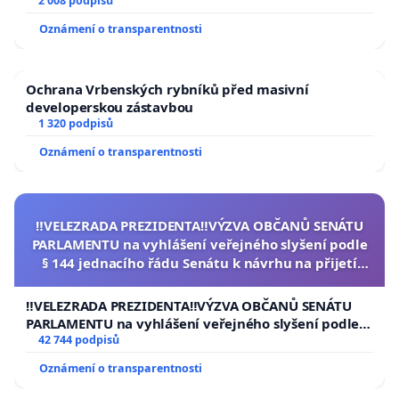
2 008 podpisů
Oznámení o transparentnosti
Ochrana Vrbenských rybníků před masivní
developerskou zástavbou
1 320 podpisů
Oznámení o transparentnosti
‼️VELEZRADA PREZIDENTA‼️VÝZVA OBČANŮ SENÁTU
PARLAMENTU na vyhlášení veřejného slyšení podle
§ 144 jednacího řádu Senátu k návrhu na přijetí
usnesení k podání ústavní žaloby na prezidenta
republiky
‼️VELEZRADA PREZIDENTA‼️VÝZVA OBČANŮ SENÁTU
PARLAMENTU na vyhlášení veřejného slyšení podle §
144 jednacího řádu Senátu k návrhu na přijetí
42 744 podpisů
usnesení k podání ústavní žaloby na prezidenta
Oznámení o transparentnosti
republiky