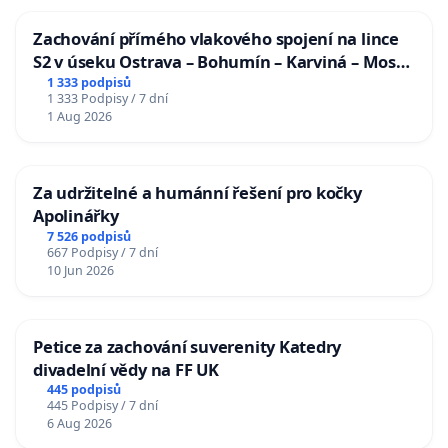
Zachování přímého vlakového spojení na lince
S2 v úseku Ostrava – Bohumín – Karviná – Mosty
u Jablunkova
1 333 podpisů
1 333 Podpisy / 7 dní
1 Aug 2026
Za udržitelné a humánní řešení pro kočky
Apolinářky
7 526 podpisů
667 Podpisy / 7 dní
10 Jun 2026
Petice za zachování suverenity Katedry
divadelní vědy na FF UK
445 podpisů
445 Podpisy / 7 dní
6 Aug 2026