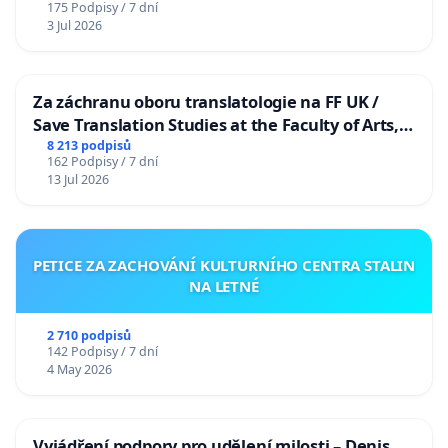
175 Podpisy / 7 dní
3 Jul 2026
Za záchranu oboru translatologie na FF UK /
Save Translation Studies at the Faculty of Arts,
Charles University
8 213 podpisů
162 Podpisy / 7 dní
13 Jul 2026
PETICE ZA ZACHOVÁNÍ KULTURNÍHO CENTRA STALIN
NA LETNÉ
2 710 podpisů
142 Podpisy / 7 dní
4 May 2026
Vyjádření podpory pro udělení milosti – Denis