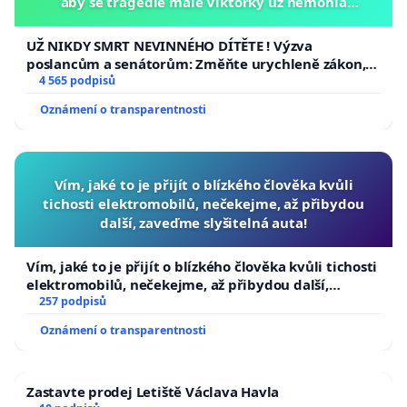
aby se tragédie malé Viktorky už nemohla
opakovat!
UŽ NIKDY SMRT NEVINNÉHO DÍTĚTE ! Výzva
poslancům a senátorům: Změňte urychleně zákon,
aby se tragédie malé Viktorky už nemohla opakovat!
4 565 podpisů
Oznámení o transparentnosti
Vím, jaké to je přijít o blízkého člověka kvůli
tichosti elektromobilů, nečekejme, až přibydou
další, zaveďme slyšitelná auta!
Vím, jaké to je přijít o blízkého člověka kvůli tichosti
elektromobilů, nečekejme, až přibydou další,
zaveďme slyšitelná auta!
257 podpisů
Oznámení o transparentnosti
Zastavte prodej Letiště Václava Havla