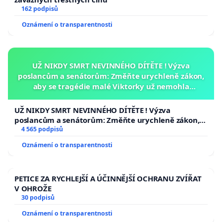
162 podpisů
Oznámení o transparentnosti
UŽ NIKDY SMRT NEVINNÉHO DÍTĚTE ! Výzva
poslancům a senátorům: Změňte urychleně zákon,
aby se tragédie malé Viktorky už nemohla
opakovat!
UŽ NIKDY SMRT NEVINNÉHO DÍTĚTE ! Výzva
poslancům a senátorům: Změňte urychleně zákon,
aby se tragédie malé Viktorky už nemohla opakovat!
4 565 podpisů
Oznámení o transparentnosti
PETICE ZA RYCHLEJŠÍ A ÚČINNĚJŠÍ OCHRANU ZVÍŘAT
V OHROŽE
30 podpisů
Oznámení o transparentnosti