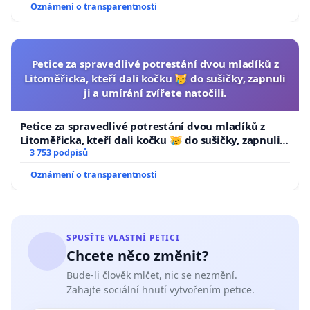
Oznámení o transparentnosti
Petice za spravedlivé potrestání dvou mladíků z
Litoměřicka, kteří dali kočku 😿 do sušičky, zapnuli
ji a umírání zvířete natočili.
Petice za spravedlivé potrestání dvou mladíků z
Litoměřicka, kteří dali kočku 😿 do sušičky, zapnuli ji
a umírání zvířete natočili.
3 753 podpisů
Oznámení o transparentnosti
SPUSŤTE VLASTNÍ PETICI
Chcete něco změnit?
Bude-li člověk mlčet, nic se nezmění.
Zahajte sociální hnutí vytvořením petice.