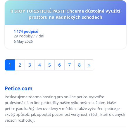
‼️ STOP TURISTICKÉ PASTI! Chceme důstojné využití
prostoru na Radnických schodech
1 174 podpisů
29 Podpisy / 7 dní
6 May 2026
1
2
3
4
5
6
7
8
»
Petice.com
Poskytujeme zdarma hosting pro on-line petice. Vytvořte
profesionální on-line petici díky našim výkonným službám. Naše
petice jsou každý den uvedeny v médiích, takže vytvoření petice je
skvělý způsob, jak upoutat pozornost veřejnosti i těch, kteří o daných
věcech rozhodují.