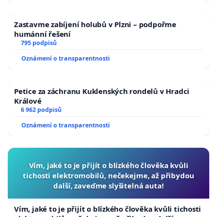
Zastavme zabíjení holubů v Plzni – podpořme
humánní řešení
795 podpisů
Oznámení o transparentnosti
Petice za záchranu Kuklenských rondelů v Hradci
Králové
6 962 podpisů
Oznámení o transparentnosti
Vím, jaké to je přijít o blízkého člověka kvůli
tichosti elektromobilů, nečekejme, až přibydou
další, zaveďme slyšitelná auta!
Vím, jaké to je přijít o blízkého člověka kvůli tichosti