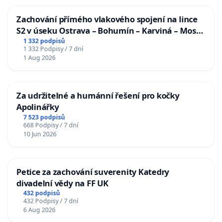
Zachování přímého vlakového spojení na lince
S2 v úseku Ostrava – Bohumín – Karviná – Mosty
u Jablunkova
1 332 podpisů
1 332 Podpisy / 7 dní
1 Aug 2026
Za udržitelné a humánní řešení pro kočky
Apolinářky
7 523 podpisů
668 Podpisy / 7 dní
10 Jun 2026
Petice za zachování suverenity Katedry
divadelní vědy na FF UK
432 podpisů
432 Podpisy / 7 dní
6 Aug 2026