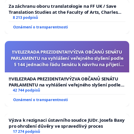
Za záchranu oboru translatologie na FF UK / Save
Translation Studies at the Faculty of Arts, Charles
University
8 213 podpisů
Oznámení o transparentnosti
‼️VELEZRADA PREZIDENTA‼️VÝZVA OBČANŮ SENÁTU
PARLAMENTU na vyhlášení veřejného slyšení podle
§ 144 jednacího řádu Senátu k návrhu na přijetí
usnesení k podání ústavní žaloby na prezidenta
republiky
‼️VELEZRADA PREZIDENTA‼️VÝZVA OBČANŮ SENÁTU
PARLAMENTU na vyhlášení veřejného slyšení podle §
144 jednacího řádu Senátu k návrhu na přijetí
42 744 podpisů
usnesení k podání ústavní žaloby na prezidenta
Oznámení o transparentnosti
republiky
Výzva k rezignaci ústavního soudce JUDr. Josefa Baxy
pro ohrožení důvěry ve spravedlivý proces
17 274 podpisů