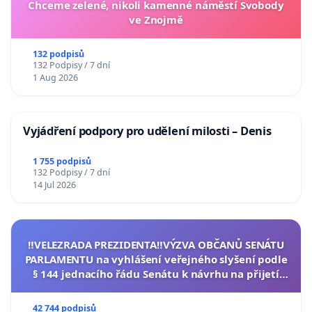
Chceme zelené, nikoli kamenné náměstí Svobody
ve Znojmě
132 podpisů
132 Podpisy / 7 dní
1 Aug 2026
Vyjádření podpory pro udělení milosti – Denis
1 755 podpisů
132 Podpisy / 7 dní
14 Jul 2026
‼️VELEZRADA PREZIDENTA‼️VÝZVA OBČANŮ SENÁTU
PARLAMENTU na vyhlášení veřejného slyšení podle
§ 144 jednacího řádu Senátu k návrhu na přijetí
usnesení k podání ústavní žaloby na prezidenta
republiky
42 744 podpisů