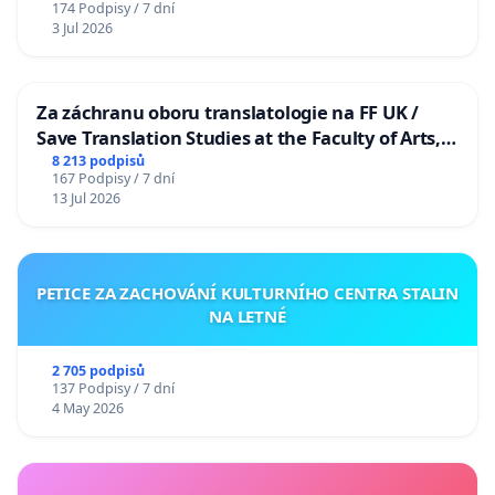
174 Podpisy / 7 dní
3 Jul 2026
Za záchranu oboru translatologie na FF UK /
Save Translation Studies at the Faculty of Arts,
Charles University
8 213 podpisů
167 Podpisy / 7 dní
13 Jul 2026
PETICE ZA ZACHOVÁNÍ KULTURNÍHO CENTRA STALIN
NA LETNÉ
2 705 podpisů
137 Podpisy / 7 dní
4 May 2026