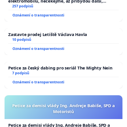
elektromobilů, nečekejme, až přibydou další,
zaveďme slyšitelná auta!
257 podpisů
Oznámení o transparentnosti
Zastavte prodej Letiště Václava Havla
10 podpisů
Oznámení o transparentnosti
Petice za český dabing pro seriál The Mighty Nein
7 podpisů
Oznámení o transparentnosti
Petice za demisi vlády Ing. Andreje Babiše, SPD a
Motoristů
Petice za demisi vlády Ing. Andreje Babiše, SPD a