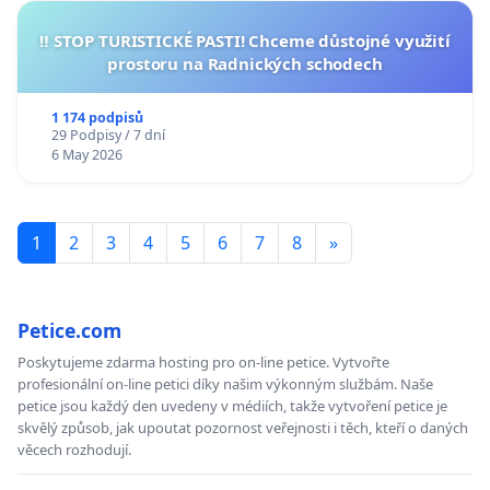
‼️ STOP TURISTICKÉ PASTI! Chceme důstojné využití
prostoru na Radnických schodech
1 174 podpisů
29 Podpisy / 7 dní
6 May 2026
1
2
3
4
5
6
7
8
»
Petice.com
Poskytujeme zdarma hosting pro on-line petice. Vytvořte
profesionální on-line petici díky našim výkonným službám. Naše
petice jsou každý den uvedeny v médiích, takže vytvoření petice je
skvělý způsob, jak upoutat pozornost veřejnosti i těch, kteří o daných
věcech rozhodují.