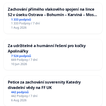
Zachování přímého vlakového spojení na lince
S2 v úseku Ostrava – Bohumín – Karviná – Mosty
u Jablunkova
1 333 podpisů
1 333 Podpisy / 7 dní
1 Aug 2026
Za udržitelné a humánní řešení pro kočky
Apolinářky
7 524 podpisů
669 Podpisy / 7 dní
10 Jun 2026
Petice za zachování suverenity Katedry
divadelní vědy na FF UK
442 podpisů
442 Podpisy / 7 dní
6 Aug 2026