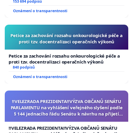
153 694 podpisů
Oznámení o transparentnosti
Petice za zachování rozsahu onkourologické péče a
proti tzv. docentralizaci operačních výkonů
Petice za zachování rozsahu onkourologické péče a
proti tzv. docentralizaci operačních výkonů
840 podpisů
Oznámení o transparentnosti
‼️VELEZRADA PREZIDENTA‼️VÝZVA OBČANŮ SENÁTU
PARLAMENTU na vyhlášení veřejného slyšení podle
§ 144 jednacího řádu Senátu k návrhu na přijetí
usnesení k podání ústavní žaloby na prezidenta
republiky
‼️VELEZRADA PREZIDENTA‼️VÝZVA OBČANŮ SENÁTU