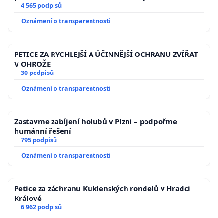
aby se tragédie malé Viktorky už nemohla opakovat!
4 565 podpisů
Oznámení o transparentnosti
PETICE ZA RYCHLEJŠÍ A ÚČINNĚJŠÍ OCHRANU ZVÍŘAT
V OHROŽE
30 podpisů
Oznámení o transparentnosti
Zastavme zabíjení holubů v Plzni – podpořme
humánní řešení
795 podpisů
Oznámení o transparentnosti
Petice za záchranu Kuklenských rondelů v Hradci
Králové
6 962 podpisů