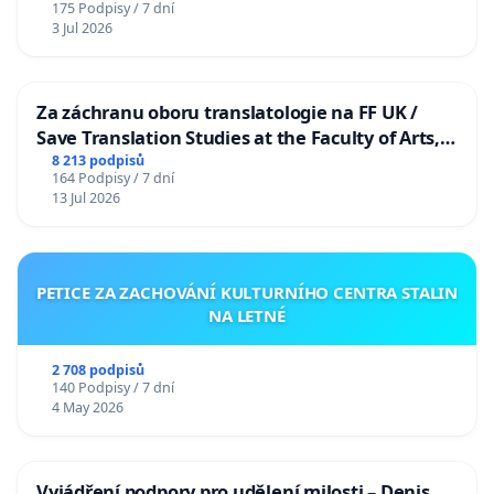
175 Podpisy / 7 dní
3 Jul 2026
Za záchranu oboru translatologie na FF UK /
Save Translation Studies at the Faculty of Arts,
Charles University
8 213 podpisů
164 Podpisy / 7 dní
13 Jul 2026
PETICE ZA ZACHOVÁNÍ KULTURNÍHO CENTRA STALIN
NA LETNÉ
2 708 podpisů
140 Podpisy / 7 dní
4 May 2026
Vyjádření podpory pro udělení milosti – Denis