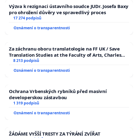
Výzva k rezignaci ústavního soudce JUDr. Josefa Baxy
pro ohrožení důvěry ve spravedlivý proces
17 274 podpisů
Oznámení o transparentnosti
Za záchranu oboru translatologie na FF UK / Save
Translation Studies at the Faculty of Arts, Charles
University
8 213 podpisů
Oznámení o transparentnosti
Ochrana Vrbenských rybníků před masivní
developerskou zástavbou
1 319 podpisů
Oznámení o transparentnosti
ŽÁDÁME VYŠŠÍ TRESTY ZA TÝRÁNÍ ZVÍŘAT