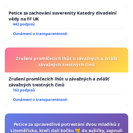
Petice za zachování suverenity Katedry divadelní
vědy na FF UK
442 podpisů
Oznámení o transparentnosti
Zrušení promlčecích lhůt u závažných a zvlášť
závažných trestných činů
Zrušení promlčecích lhůt u závažných a zvlášť
závažných trestných činů
162 podpisů
Oznámení o transparentnosti
Petice za spravedlivé potrestání dvou mladíků z
Litoměřicka, kteří dali kočku 😿 do sušičky, zapnuli