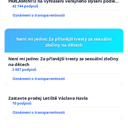
PARLAMENTU na vyhlášení veřejného slyšení podle §
144 jednacího řádu Senátu k návrhu na přijetí
42 744 podpisů
usnesení k podání ústavní žaloby na prezidenta
Oznámení o transparentnosti
republiky
Není mi jedno: Za přísnější tresty za sexuální
zločiny na dětech
Není mi jedno: Za přísnější tresty za sexuální zločiny
na dětech
2 007 podpisů
Oznámení o transparentnosti
Zastavte prodej Letiště Václava Havla
10 podpisů
Oznámení o transparentnosti