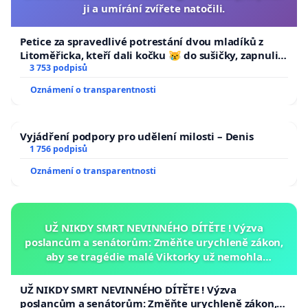
ji a umírání zvířete natočili.
Petice za spravedlivé potrestání dvou mladíků z
Litoměřicka, kteří dali kočku 😿 do sušičky, zapnuli ji
a umírání zvířete natočili.
3 753 podpisů
Oznámení o transparentnosti
Vyjádření podpory pro udělení milosti – Denis
1 756 podpisů
Oznámení o transparentnosti
UŽ NIKDY SMRT NEVINNÉHO DÍTĚTE ! Výzva
poslancům a senátorům: Změňte urychleně zákon,
aby se tragédie malé Viktorky už nemohla
opakovat!
UŽ NIKDY SMRT NEVINNÉHO DÍTĚTE ! Výzva
poslancům a senátorům: Změňte urychleně zákon,