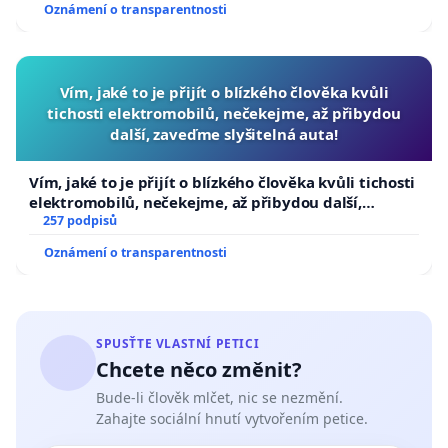
Oznámení o transparentnosti
Vím, jaké to je přijít o blízkého člověka kvůli
tichosti elektromobilů, nečekejme, až přibydou
další, zaveďme slyšitelná auta!
Vím, jaké to je přijít o blízkého člověka kvůli tichosti
elektromobilů, nečekejme, až přibydou další,
zaveďme slyšitelná auta!
257 podpisů
Oznámení o transparentnosti
SPUSŤTE VLASTNÍ PETICI
Chcete něco změnit?
Bude-li člověk mlčet, nic se nezmění.
Zahajte sociální hnutí vytvořením petice.