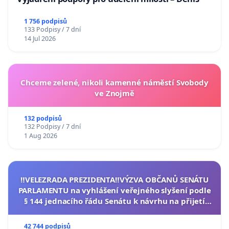
1 756 podpisů
133 Podpisy / 7 dní
14 Jul 2026
Chceme zelené, nikoli kamenné náměstí Svobody
ve Znojmě
132 podpisů
132 Podpisy / 7 dní
1 Aug 2026
‼️VELEZRADA PREZIDENTA‼️VÝZVA OBČANŮ SENÁTU
PARLAMENTU na vyhlášení veřejného slyšení podle
§ 144 jednacího řádu Senátu k návrhu na přijetí
usnesení k podání ústavní žaloby na prezidenta
republiky
42 744 podpisů