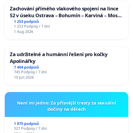
Zachování přímého vlakového spojení na lince
S2 v úseku Ostrava – Bohumín – Karviná – Mosty
u Jablunkova
1 253 podpisů
1 253 Podpisy / 7 dní
1 Aug 2026
Za udržitelné a humánní řešení pro kočky
Apolinářky
7 404 podpisů
745 Podpisy / 7 dní
10 Jun 2026
Není mi jedno: Za přísnější tresty za sexuální
zločiny na dětech
1 975 podpisů
527 Podpisy / 7 dní