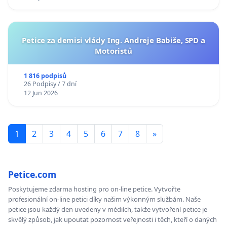
Petice za demisi vlády Ing. Andreje Babiše, SPD a
Motoristů
1 816 podpisů
26 Podpisy / 7 dní
12 Jun 2026
1
2
3
4
5
6
7
8
»
Petice.com
Poskytujeme zdarma hosting pro on-line petice. Vytvořte
profesionální on-line petici díky našim výkonným službám. Naše
petice jsou každý den uvedeny v médiích, takže vytvoření petice je
skvělý způsob, jak upoutat pozornost veřejnosti i těch, kteří o daných