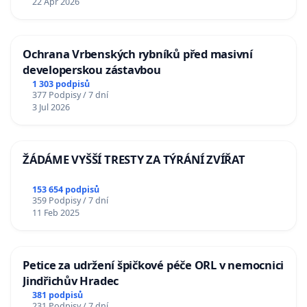
22 Apr 2026
Ochrana Vrbenských rybníků před masivní
developerskou zástavbou
1 303 podpisů
377 Podpisy / 7 dní
3 Jul 2026
ŽÁDÁME VYŠŠÍ TRESTY ZA TÝRÁNÍ ZVÍŘAT
153 654 podpisů
359 Podpisy / 7 dní
11 Feb 2025
Petice za udržení špičkové péče ORL v nemocnici
Jindřichův Hradec
381 podpisů
231 Podpisy / 7 dní