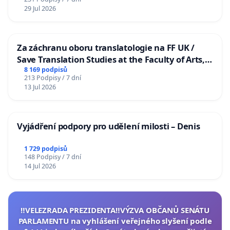
29 Jul 2026
Za záchranu oboru translatologie na FF UK /
Save Translation Studies at the Faculty of Arts,
Charles University
8 169 podpisů
213 Podpisy / 7 dní
13 Jul 2026
Vyjádření podpory pro udělení milosti – Denis
1 729 podpisů
148 Podpisy / 7 dní
14 Jul 2026
‼️VELEZRADA PREZIDENTA‼️VÝZVA OBČANŮ SENÁTU
PARLAMENTU na vyhlášení veřejného slyšení podle