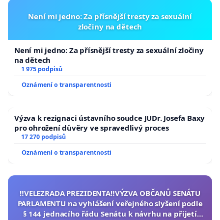
Není mi jedno: Za přísnější tresty za sexuální
zločiny na dětech
Není mi jedno: Za přísnější tresty za sexuální zločiny
na dětech
1 975 podpisů
Oznámení o transparentnosti
Výzva k rezignaci ústavního soudce JUDr. Josefa Baxy
pro ohrožení důvěry ve spravedlivý proces
17 270 podpisů
Oznámení o transparentnosti
‼️VELEZRADA PREZIDENTA‼️VÝZVA OBČANŮ SENÁTU
PARLAMENTU na vyhlášení veřejného slyšení podle
§ 144 jednacího řádu Senátu k návrhu na přijetí