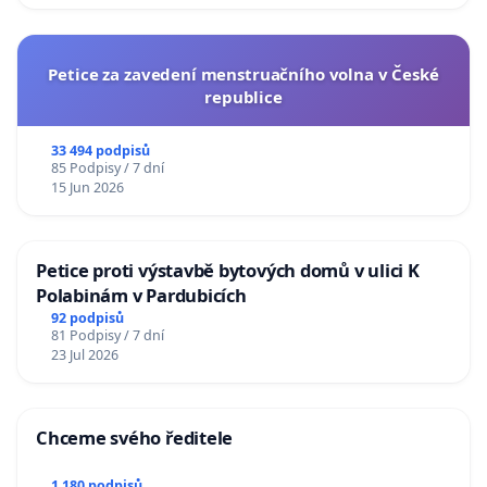
Petice za zavedení menstruačního volna v České
republice
33 494 podpisů
85 Podpisy / 7 dní
15 Jun 2026
Petice proti výstavbě bytových domů v ulici K
Polabinám v Pardubicích
92 podpisů
81 Podpisy / 7 dní
23 Jul 2026
Chceme svého ředitele
1 180 podpisů