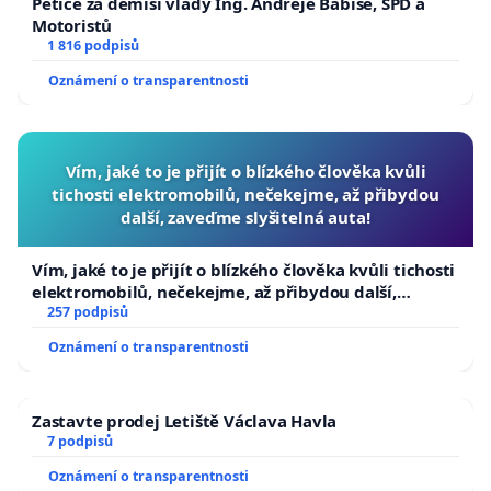
Petice za demisi vlády Ing. Andreje Babiše, SPD a
Motoristů
1 816 podpisů
Oznámení o transparentnosti
Vím, jaké to je přijít o blízkého člověka kvůli
tichosti elektromobilů, nečekejme, až přibydou
další, zaveďme slyšitelná auta!
Vím, jaké to je přijít o blízkého člověka kvůli tichosti
elektromobilů, nečekejme, až přibydou další,
zaveďme slyšitelná auta!
257 podpisů
Oznámení o transparentnosti
Zastavte prodej Letiště Václava Havla
7 podpisů
Oznámení o transparentnosti