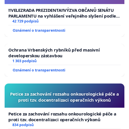
usnesení k podání ústavní žaloby na prezidenta
republiky
‼️VELEZRADA PREZIDENTA‼️VÝZVA OBČANŮ SENÁTU
PARLAMENTU na vyhlášení veřejného slyšení podle §
144 jednacího řádu Senátu k návrhu na přijetí
42 729 podpisů
usnesení k podání ústavní žaloby na prezidenta
Oznámení o transparentnosti
republiky
Ochrana Vrbenských rybníků před masivní
developerskou zástavbou
1 303 podpisů
Oznámení o transparentnosti
Petice za zachování rozsahu onkourologické péče a
proti tzv. docentralizaci operačních výkonů
Petice za zachování rozsahu onkourologické péče a
proti tzv. docentralizaci operačních výkonů
834 podpisů