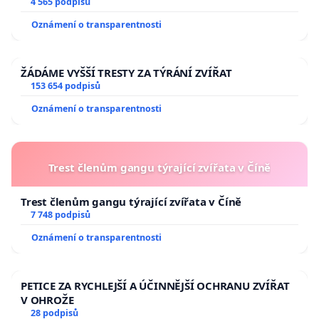
aby se tragédie malé Viktorky už nemohla opakovat!
4 565 podpisů
Oznámení o transparentnosti
ŽÁDÁME VYŠŠÍ TRESTY ZA TÝRÁNÍ ZVÍŘAT
153 654 podpisů
Oznámení o transparentnosti
Trest členům gangu týrající zvířata v Číně
Trest členům gangu týrající zvířata v Číně
7 748 podpisů
Oznámení o transparentnosti
PETICE ZA RYCHLEJŠÍ A ÚČINNĚJŠÍ OCHRANU ZVÍŘAT
V OHROŽE
28 podpisů