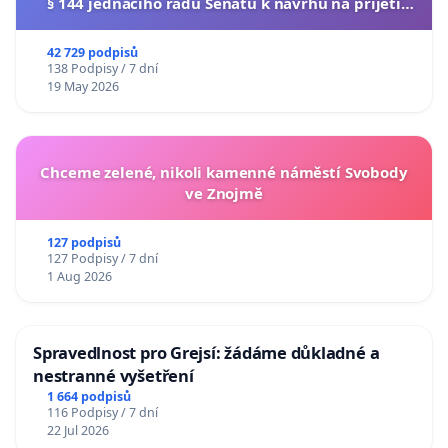
§ 144 jednacího řádu Senátu k návrhu na přijetí
usnesení k podání ústavní žaloby na prezidenta
republiky
42 729 podpisů
138 Podpisy / 7 dní
19 May 2026
Chceme zelené, nikoli kamenné náměstí Svobody
ve Znojmě
127 podpisů
127 Podpisy / 7 dní
1 Aug 2026
Spravedlnost pro Grejsí: žádáme důkladné a
nestranné vyšetření
1 664 podpisů
116 Podpisy / 7 dní
22 Jul 2026