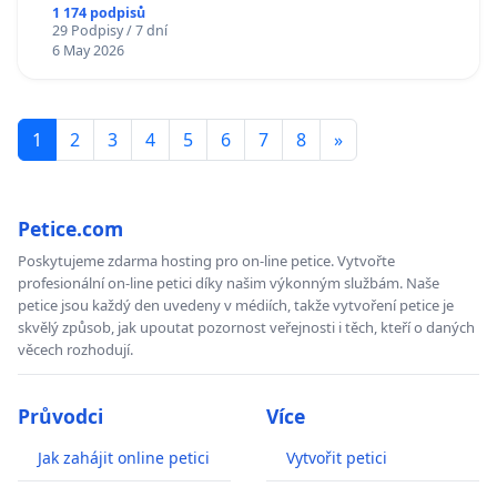
1 174 podpisů
29 Podpisy / 7 dní
6 May 2026
1
2
3
4
5
6
7
8
»
Petice.com
Poskytujeme zdarma hosting pro on-line petice. Vytvořte
profesionální on-line petici díky našim výkonným službám. Naše
petice jsou každý den uvedeny v médiích, takže vytvoření petice je
skvělý způsob, jak upoutat pozornost veřejnosti i těch, kteří o daných
věcech rozhodují.
Průvodci
Více
Jak zahájit online petici
Vytvořit petici