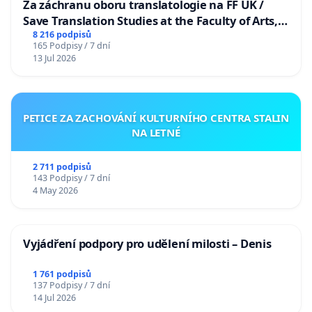
Za záchranu oboru translatologie na FF UK /
Save Translation Studies at the Faculty of Arts,
Charles University
8 216 podpisů
165 Podpisy / 7 dní
13 Jul 2026
PETICE ZA ZACHOVÁNÍ KULTURNÍHO CENTRA STALIN
NA LETNÉ
2 711 podpisů
143 Podpisy / 7 dní
4 May 2026
Vyjádření podpory pro udělení milosti – Denis
1 761 podpisů
137 Podpisy / 7 dní
14 Jul 2026