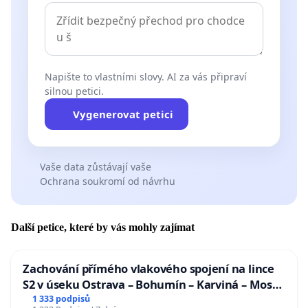
Napište to vlastními slovy. AI za vás připraví
silnou petici.
Vygenerovat petici
Vaše data zůstávají vaše
Ochrana soukromí od návrhu
Další petice, které by vás mohly zajímat
Zachování přímého vlakového spojení na lince
S2 v úseku Ostrava – Bohumín – Karviná – Mosty
u Jablunkova
1 333 podpisů