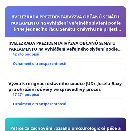
‼️VELEZRADA PREZIDENTA‼️VÝZVA OBČANŮ SENÁTU
PARLAMENTU na vyhlášení veřejného slyšení podle
§ 144 jednacího řádu Senátu k návrhu na přijetí
usnesení k podání ústavní žaloby na prezidenta
republiky
‼️VELEZRADA PREZIDENTA‼️VÝZVA OBČANŮ SENÁTU
PARLAMENTU na vyhlášení veřejného slyšení podle §
144 jednacího řádu Senátu k návrhu na přijetí
42 745 podpisů
usnesení k podání ústavní žaloby na prezidenta
Oznámení o transparentnosti
republiky
Výzva k rezignaci ústavního soudce JUDr. Josefa Baxy
pro ohrožení důvěry ve spravedlivý proces
17 274 podpisů
Oznámení o transparentnosti
Petice za zachování rozsahu onkourologické péče a