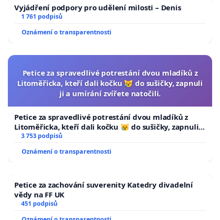
Vyjádření podpory pro udělení milosti – Denis
1 761 podpisů
Oznámení o transparentnosti
Petice za spravedlivé potrestání dvou mladíků z
Litoměřicka, kteří dali kočku 😿 do sušičky, zapnuli
ji a umírání zvířete natočili.
Petice za spravedlivé potrestání dvou mladíků z
Litoměřicka, kteří dali kočku 😿 do sušičky, zapnuli ji
a umírání zvířete natočili.
3 753 podpisů
Oznámení o transparentnosti
Petice za zachování suverenity Katedry divadelní
vědy na FF UK
451 podpisů
Oznámení o transparentnosti