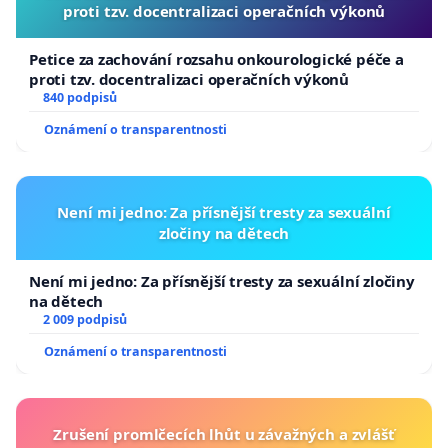
proti tzv. docentralizaci operačních výkonů
Petice za zachování rozsahu onkourologické péče a
proti tzv. docentralizaci operačních výkonů
840 podpisů
Oznámení o transparentnosti
Není mi jedno: Za přísnější tresty za sexuální
zločiny na dětech
Není mi jedno: Za přísnější tresty za sexuální zločiny
na dětech
2 009 podpisů
Oznámení o transparentnosti
Zrušení promlčecích lhůt u závažných a zvlášť