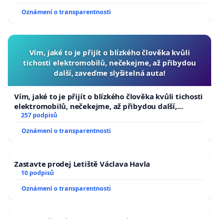
Oznámení o transparentnosti
Vím, jaké to je přijít o blízkého člověka kvůli
tichosti elektromobilů, nečekejme, až přibydou
další, zaveďme slyšitelná auta!
Vím, jaké to je přijít o blízkého člověka kvůli tichosti
elektromobilů, nečekejme, až přibydou další,
zaveďme slyšitelná auta!
257 podpisů
Oznámení o transparentnosti
Zastavte prodej Letiště Václava Havla
10 podpisů
Oznámení o transparentnosti