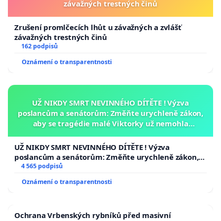
závažných trestných činů
Zrušení promlčecích lhůt u závažných a zvlášť
závažných trestných činů
162 podpisů
Oznámení o transparentnosti
UŽ NIKDY SMRT NEVINNÉHO DÍTĚTE ! Výzva
poslancům a senátorům: Změňte urychleně zákon,
aby se tragédie malé Viktorky už nemohla
opakovat!
UŽ NIKDY SMRT NEVINNÉHO DÍTĚTE ! Výzva
poslancům a senátorům: Změňte urychleně zákon,
aby se tragédie malé Viktorky už nemohla opakovat!
4 565 podpisů
Oznámení o transparentnosti
Ochrana Vrbenských rybníků před masivní