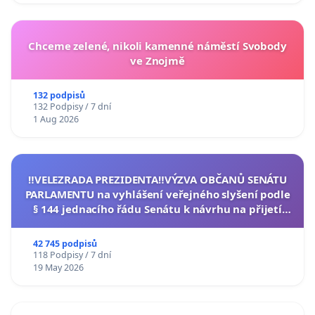
Chceme zelené, nikoli kamenné náměstí Svobody
ve Znojmě
132 podpisů
132 Podpisy / 7 dní
1 Aug 2026
‼️VELEZRADA PREZIDENTA‼️VÝZVA OBČANŮ SENÁTU
PARLAMENTU na vyhlášení veřejného slyšení podle
§ 144 jednacího řádu Senátu k návrhu na přijetí
usnesení k podání ústavní žaloby na prezidenta
republiky
42 745 podpisů
118 Podpisy / 7 dní
19 May 2026