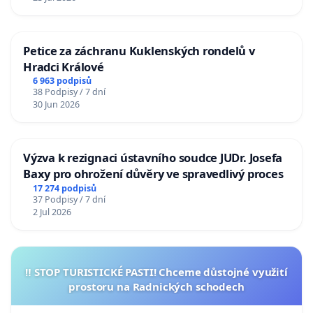
Petice za záchranu Kuklenských rondelů v
Hradci Králové
6 963 podpisů
38 Podpisy / 7 dní
30 Jun 2026
Výzva k rezignaci ústavního soudce JUDr. Josefa
Baxy pro ohrožení důvěry ve spravedlivý proces
17 274 podpisů
37 Podpisy / 7 dní
2 Jul 2026
‼️ STOP TURISTICKÉ PASTI! Chceme důstojné využití
prostoru na Radnických schodech