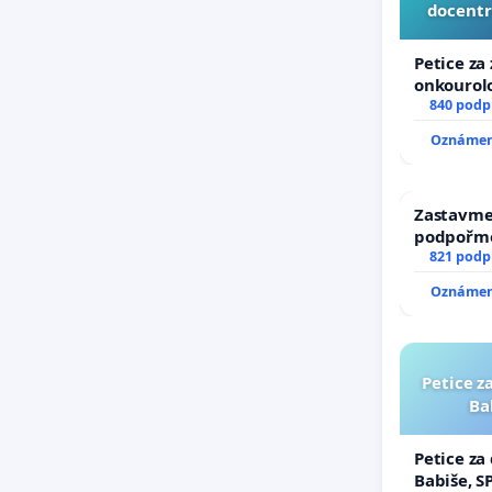
docentr
Petice za
onkourolo
docentral
840 podp
Oznámení
Zastavme 
podpořme
821 podp
Oznámení
Petice z
Ba
Petice za
Babiše, S