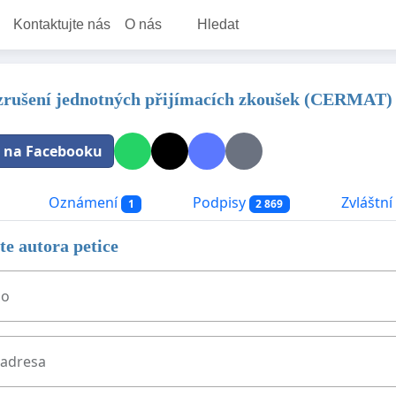
Kontaktujte nás
O nás
Hledat
 zrušení jednotných přijímacích zkoušek (CERMAT) 
t na Facebooku
Oznámení
Podpisy
Zvláštní 
1
2 869
e autora petice
no
 adresa