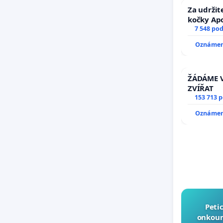
Za udržit
kočky Ap
7 548 po
Oznámení
ŽÁDÁME V
ZVÍŘAT
153 713 
Oznámení
Peti
onkouro