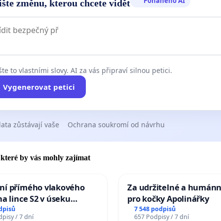
Poháněno AI
ište změnu, kterou chcete vidět
te to vlastními slovy. AI za vás připraví silnou petici.
Vygenerovat petici
ata zůstávají vaše
Ochrana soukromí od návrhu
, které by vás mohly zajímat
ní přímého vlakového
Za udržitelné a humánn
na lince S2 v úseku
pro kočky Apolinářky
– Bohumín – Karviná –
dpisů
7 548 podpisů
pisy / 7 dní
657 Podpisy / 7 dní