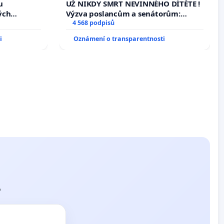
opakovat!
u
UŽ NIKDY SMRT NEVINNÉHO DÍTĚTE !
ých
Výzva poslancům a senátorům:
Změňte urychleně zákon, aby se
4 568 podpisů
tragédie malé Viktorky už nemohla
i
Oznámení o transparentnosti
opakovat!
?