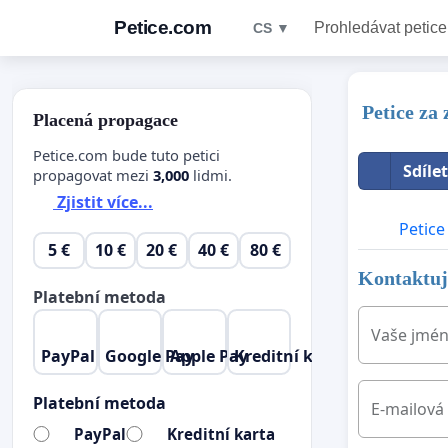
Petice.com
Prohledávat petice
CS ▼
Petice za
Placená propagace
Petice.com bude tuto petici
Sdíle
propagovat mezi
3,000
lidmi.
Zjistit více...
Petice
5 €
10 €
20 €
40 €
80 €
Kontaktujt
Platební metoda
Vaše jmé
PayPal
Google Pay
Apple Pay
Kreditní karta
Platební metoda
E-mailová
PayPal
Kreditní karta