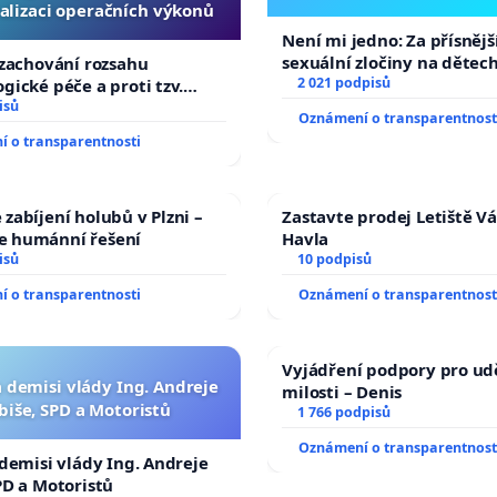
alizaci operačních výkonů
Není mi jedno: Za přísnější
sexuální zločiny na dětec
 zachování rozsahu
2 021 podpisů
gické péče a proti tzv.
izaci operačních výkonů
isů
Oznámení o transparentnost
 o transparentnosti
zabíjení holubů v Plzni –
Zastavte prodej Letiště V
 humánní řešení
Havla
isů
10 podpisů
 o transparentnosti
Oznámení o transparentnost
Vyjádření podpory pro ud
a demisi vlády Ing. Andreje
milosti – Denis
biše, SPD a Motoristů
1 766 podpisů
Oznámení o transparentnost
 demisi vlády Ing. Andreje
PD a Motoristů