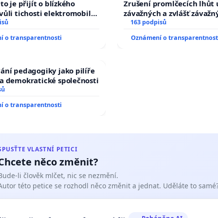
auta!
to je přijít o blízkého
Zrušení promlčecích lhůt 
vůli tichosti elektromobilů,
závažných a zvlášť závažn
, až přibydou další,
isů
trestných činů
163 podpisů
lyšitelná auta!
 o transparentnosti
Oznámení o transparentnost
ání pedagogiky jako pilíře
a demokratické společnosti
sů
 o transparentnosti
SPUSŤTE VLASTNÍ PETICI
Chcete něco změnit?
Bude-li člověk mlčet, nic se nezmění.
Autor této petice se rozhodl něco změnit a jednat. Uděláte to samé