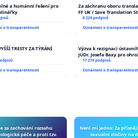
elné a humánní řešení pro
Za záchranu oboru transla
olinářky
FF UK / Save Translation S
dpisů
the Faculty of Arts, Charle
8 224 podpisů
University
 o transparentnosti
Oznámení o transparentnost
YŠŠÍ TRESTY ZA TÝRÁNÍ
Výzva k rezignaci ústavní
JUDr. Josefa Baxy pro ohro
podpisů
důvěry ve spravedlivý pr
17 274 podpisů
 o transparentnosti
Oznámení o transparentnost
ce za zachování rozsahu
Není mi jedno: Za přísnějš
logické péče a proti tzv.
sexuální zločiny na 