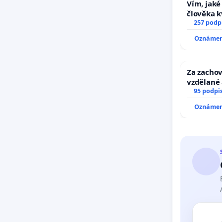
Vím, jaké 
člověka k
nečekejme
257 podp
zaveďme s
Oznámení
Za zachov
vzdělané 
95 podpi
Oznámení