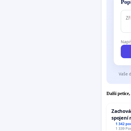
Pop
Napiš
Vaše d
Další petice
Zachová
spojení 
Ostrava 
1 342 po
1 339 Pod