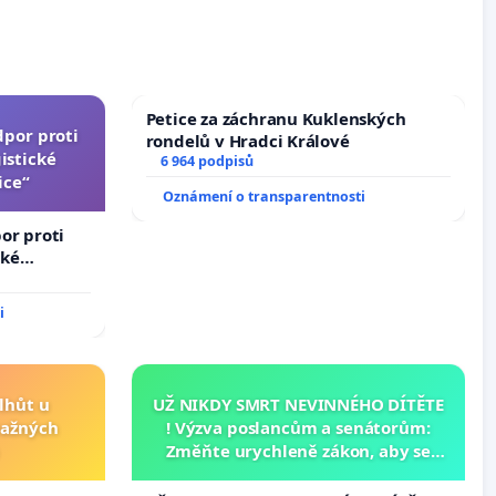
Petice za záchranu Kuklenských
dpor proti
rondelů v Hradci Králové
istické
6 964 podpisů
ice“
Oznámení o transparentnosti
or proti
cké
i
lhůt u
UŽ NIKDY SMRT NEVINNÉHO DÍTĚTE
važných
! Výzva poslancům a senátorům:
Změňte urychleně zákon, aby se
tragédie malé Viktorky už nemohla