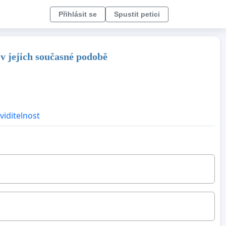
Přihlásit se
Spustit petici
v jejich současné podobě
viditelnost