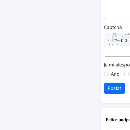
Captcha
Je mi alesp
Ano
Poslat
Petice podpo