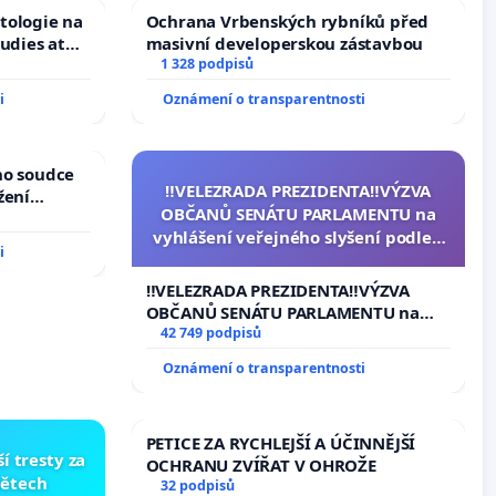
tologie na
Ochrana Vrbenských rybníků před
tudies at
masivní developerskou zástavbou
s
1 328 podpisů
i
Oznámení o transparentnosti
ho soudce
‼️VELEZRADA PREZIDENTA‼️VÝZVA
žení
OBČANŮ SENÁTU PARLAMENTU na
oces
vyhlášení veřejného slyšení podle §
i
144 jednacího řádu Senátu k
návrhu na přijetí usnesení k podání
‼️VELEZRADA PREZIDENTA‼️VÝZVA
ústavní žaloby na prezidenta
OBČANŮ SENÁTU PARLAMENTU na
republiky
vyhlášení veřejného slyšení podle §
42 749 podpisů
144 jednacího řádu Senátu k návrhu
Oznámení o transparentnosti
na přijetí usnesení k podání ústavní
žaloby na prezidenta republiky
PETICE ZA RYCHLEJŠÍ A ÚČINNĚJŠÍ
í tresty za
OCHRANU ZVÍŘAT V OHROŽE
dětech
32 podpisů