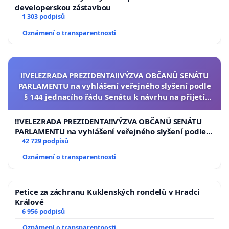
developerskou zástavbou
1 303 podpisů
Oznámení o transparentnosti
‼️VELEZRADA PREZIDENTA‼️VÝZVA OBČANŮ SENÁTU
PARLAMENTU na vyhlášení veřejného slyšení podle
§ 144 jednacího řádu Senátu k návrhu na přijetí
usnesení k podání ústavní žaloby na prezidenta
republiky
‼️VELEZRADA PREZIDENTA‼️VÝZVA OBČANŮ SENÁTU
PARLAMENTU na vyhlášení veřejného slyšení podle §
144 jednacího řádu Senátu k návrhu na přijetí
42 729 podpisů
usnesení k podání ústavní žaloby na prezidenta
Oznámení o transparentnosti
republiky
Petice za záchranu Kuklenských rondelů v Hradci
Králové
6 956 podpisů
Oznámení o transparentnosti