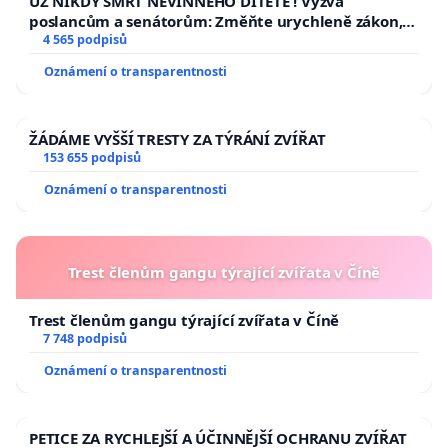
UŽ NIKDY SMRT NEVINNÉHO DÍTĚTE ! Výzva
poslancům a senátorům: Změňte urychleně zákon,
aby se tragédie malé Viktorky už nemohla opakovat!
4 565 podpisů
Oznámení o transparentnosti
ŽÁDÁME VYŠŠÍ TRESTY ZA TÝRÁNÍ ZVÍŘAT
153 655 podpisů
Oznámení o transparentnosti
Trest členům gangu týrající zvířata v Číně
Trest členům gangu týrající zvířata v Číně
7 748 podpisů
Oznámení o transparentnosti
PETICE ZA RYCHLEJŠÍ A ÚČINNĚJŠÍ OCHRANU ZVÍŘAT