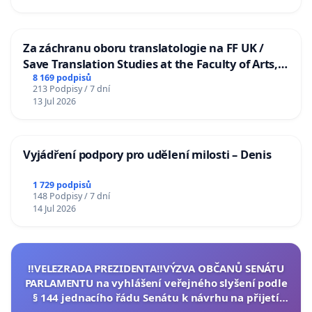
Za záchranu oboru translatologie na FF UK /
Save Translation Studies at the Faculty of Arts,
Charles University
8 169 podpisů
213 Podpisy / 7 dní
13 Jul 2026
Vyjádření podpory pro udělení milosti – Denis
1 729 podpisů
148 Podpisy / 7 dní
14 Jul 2026
‼️VELEZRADA PREZIDENTA‼️VÝZVA OBČANŮ SENÁTU
PARLAMENTU na vyhlášení veřejného slyšení podle
§ 144 jednacího řádu Senátu k návrhu na přijetí