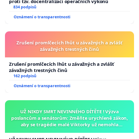
proti tzv. docentralizaci operačních výkonů
834 podpisů
Oznámení o transparentnosti
Zrušení promlčecích lhůt u závažných a zvlášť
závažných trestných činů
Zrušení promlčecích lhůt u závažných a zvlášť
závažných trestných činů
162 podpisů
Oznámení o transparentnosti
UŽ NIKDY SMRT NEVINNÉHO DÍTĚTE ! Výzva
poslancům a senátorům: Změňte urychleně zákon,
aby se tragédie malé Viktorky už nemohla
opakovat!