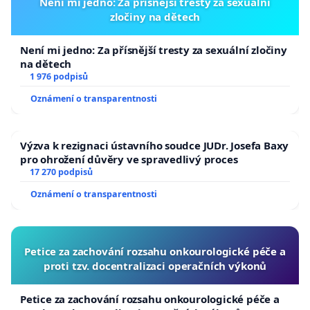
Není mi jedno: Za přísnější tresty za sexuální
zločiny na dětech
Není mi jedno: Za přísnější tresty za sexuální zločiny
na dětech
1 976 podpisů
Oznámení o transparentnosti
Výzva k rezignaci ústavního soudce JUDr. Josefa Baxy
pro ohrožení důvěry ve spravedlivý proces
17 270 podpisů
Oznámení o transparentnosti
Petice za zachování rozsahu onkourologické péče a
proti tzv. docentralizaci operačních výkonů
Petice za zachování rozsahu onkourologické péče a