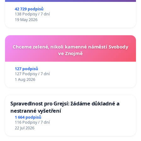
usnesení k podání ústavní žaloby na prezidenta
republiky
42 729 podpisů
138 Podpisy / 7 dní
19 May 2026
Chceme zelené, nikoli kamenné náměstí Svobody
ve Znojmě
127 podpisů
127 Podpisy / 7 dní
1 Aug 2026
Spravedlnost pro Grejsí: žádáme důkladné a
nestranné vyšetření
1 664 podpisů
116 Podpisy / 7 dní
22 Jul 2026