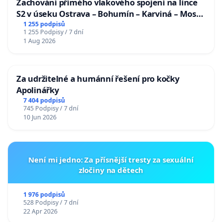
Zachování přímého vlakového spojení na lince
S2 v úseku Ostrava – Bohumín – Karviná – Mosty
u Jablunkova
1 255 podpisů
1 255 Podpisy / 7 dní
1 Aug 2026
Za udržitelné a humánní řešení pro kočky
Apolinářky
7 404 podpisů
745 Podpisy / 7 dní
10 Jun 2026
Není mi jedno: Za přísnější tresty za sexuální
zločiny na dětech
1 976 podpisů
528 Podpisy / 7 dní
22 Apr 2026