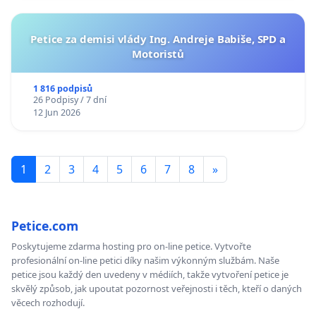
Petice za demisi vlády Ing. Andreje Babiše, SPD a
Motoristů
1 816 podpisů
26 Podpisy / 7 dní
12 Jun 2026
1
2
3
4
5
6
7
8
»
Petice.com
Poskytujeme zdarma hosting pro on-line petice. Vytvořte
profesionální on-line petici díky našim výkonným službám. Naše
petice jsou každý den uvedeny v médiích, takže vytvoření petice je
skvělý způsob, jak upoutat pozornost veřejnosti i těch, kteří o daných
věcech rozhodují.