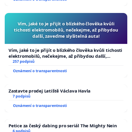
Vím, jaké to je přijít o blízkého člověka kvůli
tichosti elektromobilů, nečekejme, až přibydou
další, zaveďme slyšitelná auta!
Vím, jaké to je přijít o blízkého člověka kvůli tichosti
elektromobilů, nečekejme, až přibydou další,
zaveďme slyšitelná auta!
257 podpisů
Oznámení o transparentnosti
Zastavte prodej Letiště Václava Havla
7 podpisů
Oznámení o transparentnosti
Petice za český dabing pro seriál The Mighty Nein
6 podpisů