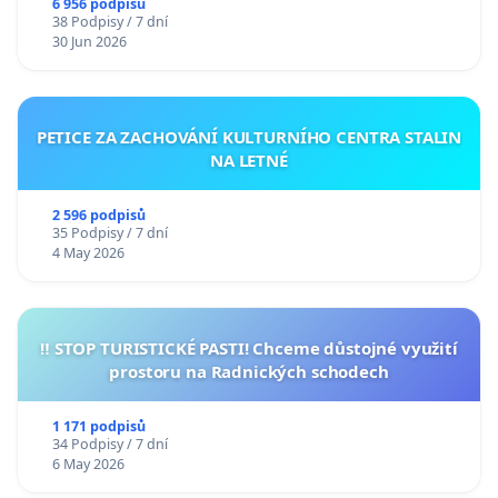
6 956 podpisů
38 Podpisy / 7 dní
30 Jun 2026
PETICE ZA ZACHOVÁNÍ KULTURNÍHO CENTRA STALIN
NA LETNÉ
2 596 podpisů
35 Podpisy / 7 dní
4 May 2026
‼️ STOP TURISTICKÉ PASTI! Chceme důstojné využití
prostoru na Radnických schodech
1 171 podpisů
34 Podpisy / 7 dní
6 May 2026