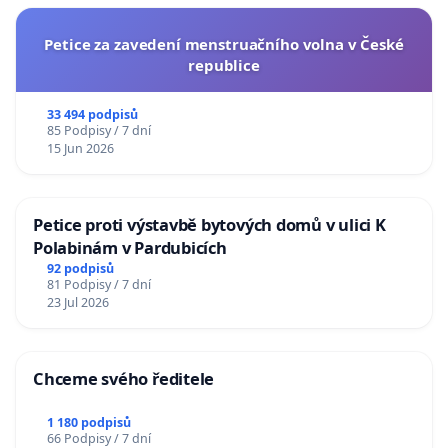
Petice za zavedení menstruačního volna v České
republice
33 494 podpisů
85 Podpisy / 7 dní
15 Jun 2026
Petice proti výstavbě bytových domů v ulici K
Polabinám v Pardubicích
92 podpisů
81 Podpisy / 7 dní
23 Jul 2026
Chceme svého ředitele
1 180 podpisů
66 Podpisy / 7 dní