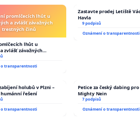
Zastavte prodej Letiště Vá
ní promlčecích lhůt u
Havla
ých a zvlášť závažných
9 podpisů
trestných činů
Oznámení o transparentnosti
omlčecích lhůt u
a zvlášť závažných
činů
sů
o transparentnosti
abíjení holubů v Plzni –
Petice za český dabing pro 
humánní řešení
Mighty Nein
sů
7 podpisů
o transparentnosti
Oznámení o transparentnosti