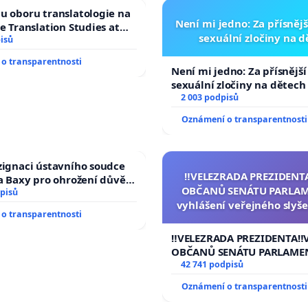
u oboru translatologie na
Není mi jedno: Za přísnějš
ve Translation Studies at
sexuální zločiny na 
 of Arts, Charles
isů
o transparentnosti
Není mi jedno: Za přísnější
sexuální zločiny na dětech
2 003 podpisů
Oznámení o transparentnosti
zignaci ústavního soudce
‼️VELEZRADA PREZIDENT
fa Baxy pro ohrožení důvěry
OBČANŮ SENÁTU PARLAM
livý proces
pisů
vyhlášení veřejného slyše
o transparentnosti
144 jednacího řádu Senát
na přijetí usnesení k podá
‼️VELEZRADA PREZIDENTA‼️
žaloby na prezidenta r
OBČANŮ SENÁTU PARLAME
vyhlášení veřejného slyšen
42 741 podpisů
144 jednacího řádu Senátu
Oznámení o transparentnosti
na přijetí usnesení k podá
žaloby na prezidenta repu