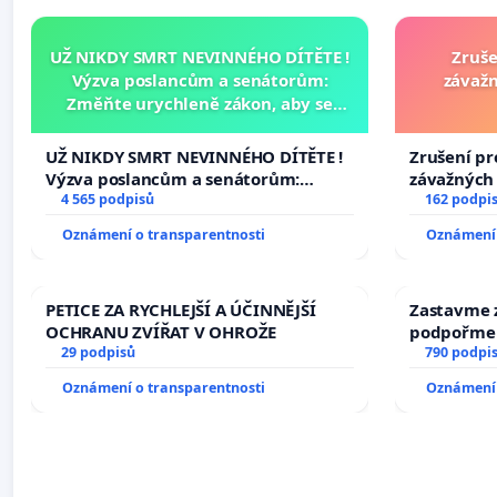
UŽ NIKDY SMRT NEVINNÉHO DÍTĚTE !
Zruše
Výzva poslancům a senátorům:
závažn
Změňte urychleně zákon, aby se
tragédie malé Viktorky už nemohla
opakovat!
UŽ NIKDY SMRT NEVINNÉHO DÍTĚTE !
Zrušení pr
Výzva poslancům a senátorům:
závažných 
Změňte urychleně zákon, aby se
4 565 podpisů
trestných 
162 podpi
tragédie malé Viktorky už nemohla
Oznámení o transparentnosti
Oznámení 
opakovat!
PETICE ZA RYCHLEJŠÍ A ÚČINNĚJŠÍ
Zastavme z
OCHRANU ZVÍŘAT V OHROŽE
podpořme 
29 podpisů
790 podpi
Oznámení o transparentnosti
Oznámení 