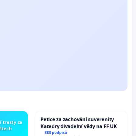
Petice za zachování suverenity
í tresty za
Katedry divadelní vědy na FF UK
dětech
383 podpisů