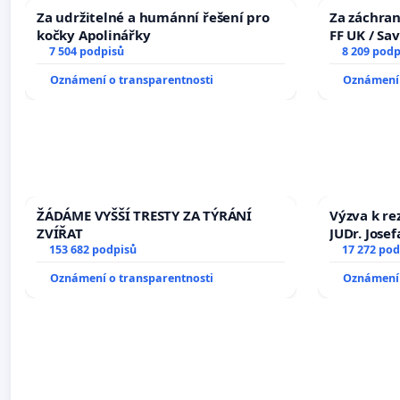
Za udržitelné a humánní řešení pro
Za záchran
kočky Apolinářky
FF UK / Sa
7 504 podpisů
the Faculty
8 209 podp
University
Oznámení o transparentnosti
Oznámení 
ŽÁDÁME VYŠŠÍ TRESTY ZA TÝRÁNÍ
Výzva k re
ZVÍŘAT
JUDr. Jose
153 682 podpisů
ve spraved
17 272 pod
Oznámení o transparentnosti
Oznámení 