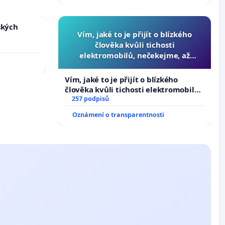
ských
Vím, jaké to je přijít o blízkého
člověka kvůli tichosti
elektromobilů, nečekejme, až
přibydou další, zaveďme slyšitelná
auta!
Vím, jaké to je přijít o blízkého
člověka kvůli tichosti elektromobilů,
nečekejme, až přibydou další,
257 podpisů
zaveďme slyšitelná auta!
Oznámení o transparentnosti