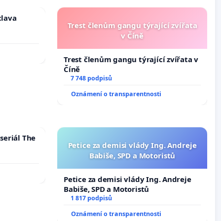
clava
Trest členům gangu týrající zvířata
v Číně
Trest členům gangu týrající zvířata v
Číně
7 748 podpisů
Oznámení o transparentnosti
seriál The
Petice za demisi vlády Ing. Andreje
Babiše, SPD a Motoristů
Petice za demisi vlády Ing. Andreje
Babiše, SPD a Motoristů
1 817 podpisů
Oznámení o transparentnosti