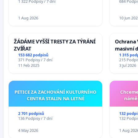
1 322 Podpisy / 7 dní
684 Podpis
Mosty u Jablunkova
1 Aug 2026
10 Jun 202
ŽÁDÁME VYŠŠÍ TRESTY ZA TÝRÁNÍ
Ochrana 
ZVÍŘAT
masivní 
153 682 podpisů
1 315 pod
371 Podpisy / 7 dní
215 Podpis
11 Feb 2025
3 Jul 2026
PETICE ZA ZACHOVÁNÍ KULTURNÍHO
Chceme 
CENTRA STALIN NA LETNÉ
náměs
2 701 podpisů
132 podpi
136 Podpisy / 7 dní
132 Podpis
4 May 2026
1 Aug 202