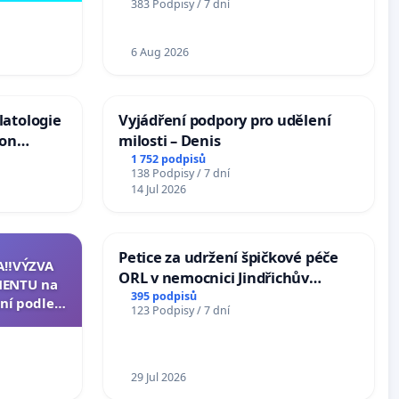
383 Podpisy / 7 dní
6 Aug 2026
latologie
Vyjádření podpory pro udělení
ion
milosti – Denis
Arts,
1 752 podpisů
138 Podpisy / 7 dní
14 Jul 2026
Petice za udržení špičkové péče
A‼️VÝZVA
ORL v nemocnici Jindřichův
ENTU na
Hradec
395 podpisů
ní podle §
123 Podpisy / 7 dní
u k návrhu
ní ústavní
epubliky
29 Jul 2026