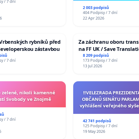
y / 7 dní
2 003 podpisů
404 Podpisy / 7 dní
6
22 Apr 2026
Vrbenských rybníků před
Za záchranu oboru trans
developerskou zástavbou
na FF UK / Save Translat
Studies at the Faculty of 
pisů
8 209 podpisů
y / 7 dní
173 Podpisy / 7 dní
Charles University
13 Jul 2026
zelené, nikoli kamenné
‼️VELEZRADA PREZIDENT
tí Svobody ve Znojmě
OBČANŮ SENÁTU PARLAM
vyhlášení veřejného slyše
144 jednacího řádu Senát
sů
na přijetí usnesení k podá
y / 7 dní
42 741 podpisů
žaloby na prezidenta r
125 Podpisy / 7 dní
6
19 May 2026