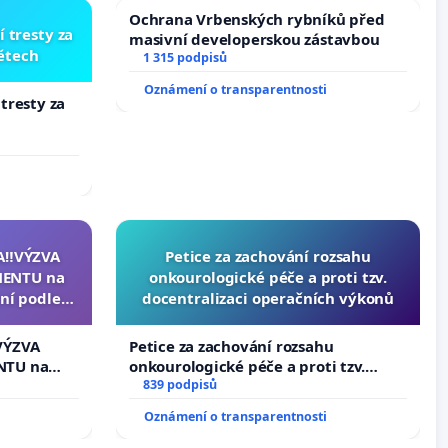
Ochrana Vrbenských rybníků před
í tresty za
masivní developerskou zástavbou
dětech
1 315 podpisů
Oznámení o transparentnosti
 tresty za
A‼️VÝZVA
Petice za zachování rozsahu
ENTU na
onkourologické péče a proti tzv.
ní podle §
docentralizaci operačních výkonů
u k návrhu
ní ústavní
VÝZVA
Petice za zachování rozsahu
epubliky
NTU na
onkourologické péče a proti tzv.
í podle §
docentralizaci operačních výkonů
839 podpisů
 k návrhu
Oznámení o transparentnosti
ní ústavní
bliky