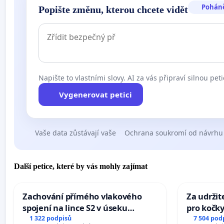
Pohán
Popište změnu, kterou chcete vidět
Napište to vlastními slovy. AI za vás připraví silnou peti
Vygenerovat petici
Vaše data zůstávají vaše
Ochrana soukromí od návrhu
Další petice, které by vás mohly zajímat
Zachování přímého vlakového
Za udržit
spojení na lince S2 v úseku
pro kočky
Ostrava – Bohumín – Karviná –
1 322 podpisů
7 504 pod