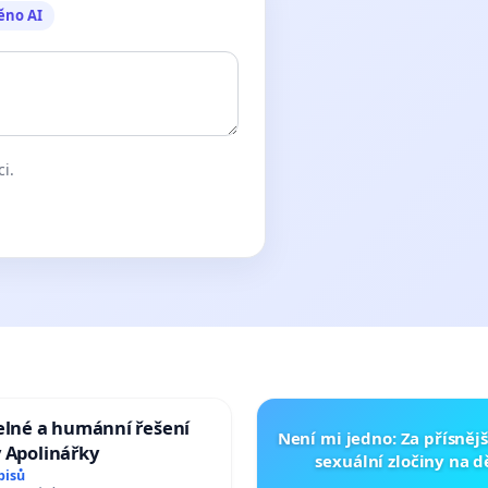
ěno AI
ci.
elné a humánní řešení
Není mi jedno: Za přísnějš
 Apolinářky
sexuální zločiny na 
pisů