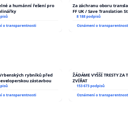
elné a humánní řešení pro
Za záchranu oboru transla
olinářky
FF UK / Save Translation S
dpisů
the Faculty of Arts, Charle
8 188 podpisů
University
 o transparentnosti
Oznámení o transparentnost
Vrbenských rybníků před
ŽÁDÁME VYŠŠÍ TRESTY ZA 
developerskou zástavbou
ZVÍŘAT
dpisů
153 673 podpisů
 o transparentnosti
Oznámení o transparentnost