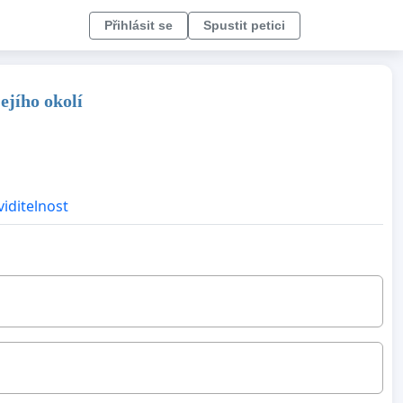
Přihlásit se
Spustit petici
ejího okolí
viditelnost