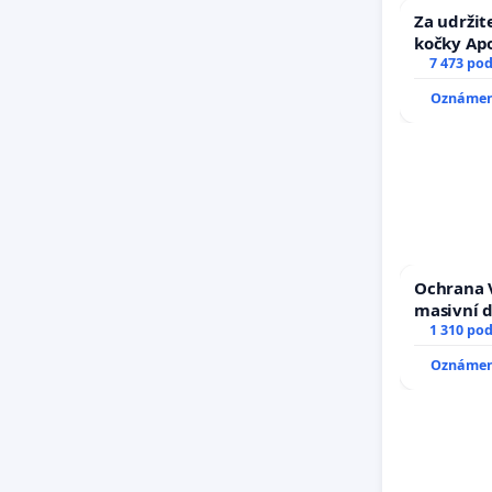
Za udržit
kočky Ap
7 473 po
Oznámení
Ochrana 
masivní 
1 310 po
Oznámení