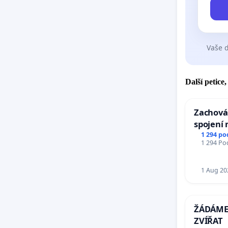
Vaše d
Další petice
Zachová
spojení 
Ostrava 
1 294 po
1 294 Pod
Mosty u
1 Aug 20
ŽÁDÁME 
ZVÍŘAT