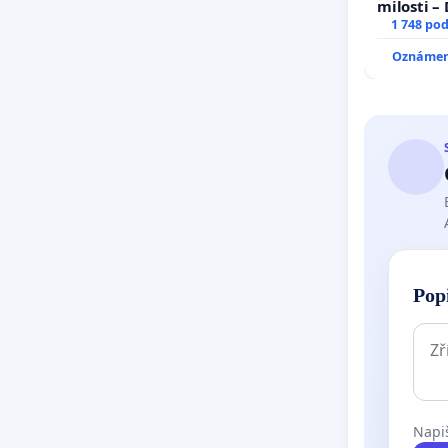
milosti –
1 748 po
Oznámení
Pop
Napiš