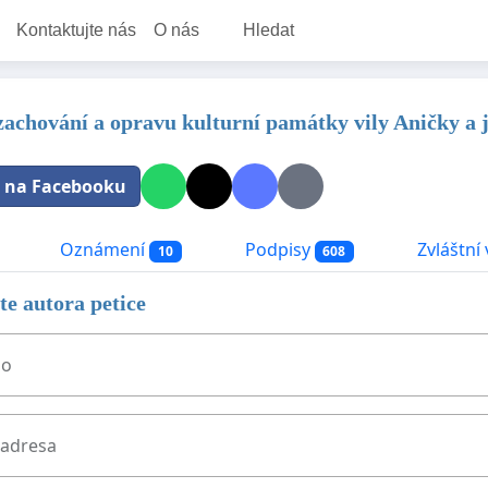
Kontaktujte nás
O nás
Hledat
 zachování a opravu kulturní památky vily Aničky a j
t na Facebooku
Oznámení
Podpisy
Zvláštní 
10
608
e autora petice
no
 adresa