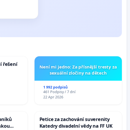
í řešení
Není mi jedno: Za přísnější tresty za
sexuální zločiny na dětech
1 992 podpisů
461 Podpisy / 7 dní
22 Apr 2026
bníků
Petice za zachování suverenity
skou
Katedry divadelní vědy na FF UK