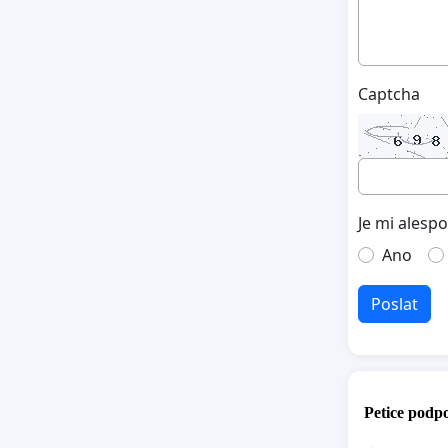
Captcha
Je mi alesp
Ano
Poslat
Petice podpo