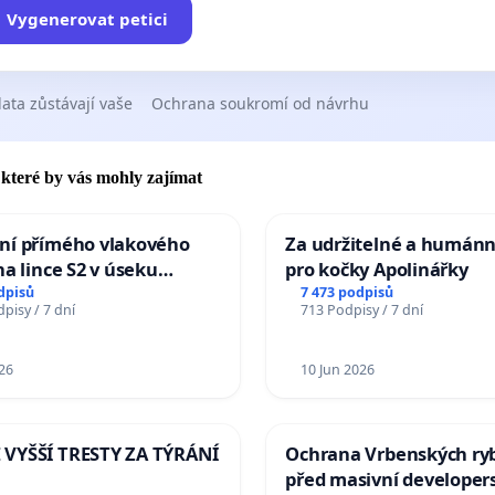
Vygenerovat petici
ata zůstávají vaše
Ochrana soukromí od návrhu
, které by vás mohly zajímat
ní přímého vlakového
Za udržitelné a humánn
na lince S2 v úseku
pro kočky Apolinářky
– Bohumín – Karviná –
dpisů
7 473 podpisů
pisy / 7 dní
713 Podpisy / 7 dní
 Jablunkova
26
10 Jun 2026
VYŠŠÍ TRESTY ZA TÝRÁNÍ
Ochrana Vrbenských ry
před masivní developer