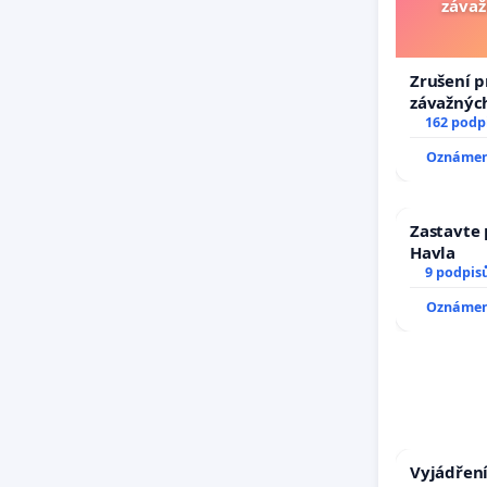
závaž
Zrušení p
závažných
trestných
162 podp
Oznámení
Zastavte 
Havla
9 podpis
Oznámení
Vyjádření