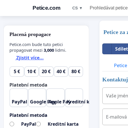
Petice.com
Prohledávat petice
CS ▼
Petice za
Placená propagace
Petice.com bude tuto petici
Sdíle
propagovat mezi
3,000
lidmi.
Zjistit více...
Petice
5 €
10 €
20 €
40 €
80 €
Kontaktujt
Platební metoda
Vaše jmé
PayPal
Google Pay
Apple Pay
Kreditní karta
Platební metoda
E-mailová
PayPal
Kreditní karta