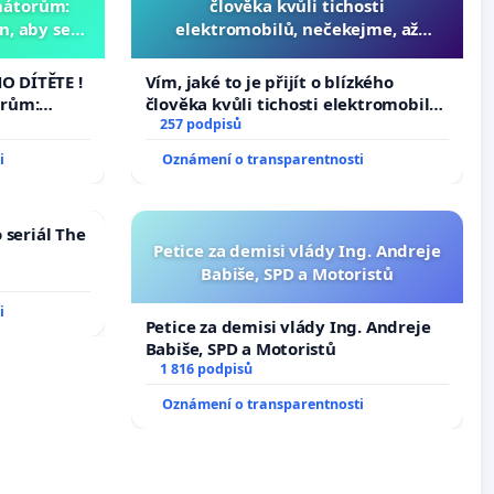
nátorům:
člověka kvůli tichosti
, aby se
elektromobilů, nečekejme, až
už nemohla
přibydou další, zaveďme slyšitelná
auta!
 DÍTĚTE !
Vím, jaké to je přijít o blízkého
orům:
člověka kvůli tichosti elektromobilů,
aby se
nečekejme, až přibydou další,
257 podpisů
ž nemohla
zaveďme slyšitelná auta!
i
Oznámení o transparentnosti
 seriál The
Petice za demisi vlády Ing. Andreje
Babiše, SPD a Motoristů
i
Petice za demisi vlády Ing. Andreje
Babiše, SPD a Motoristů
1 816 podpisů
Oznámení o transparentnosti