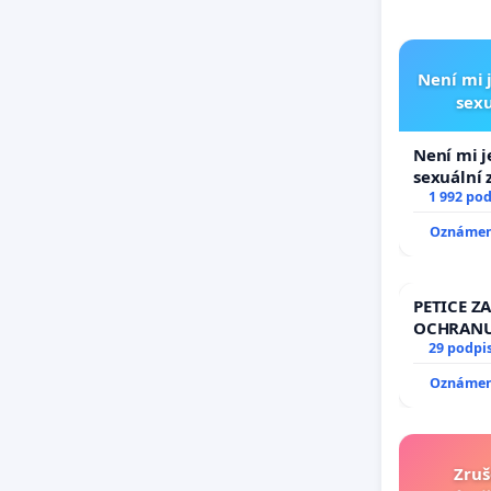
Není mi j
sexu
Není mi j
sexuální 
1 992 po
Oznámení
PETICE ZA
OCHRANU
29 podpi
Oznámení
Zruš