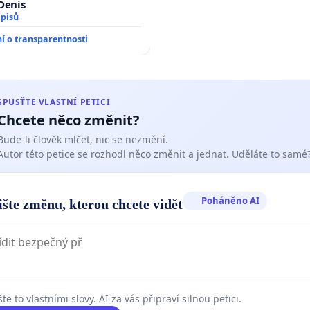
 Denis
dpisů
 o transparentnosti
SPUSŤTE VLASTNÍ PETICI
Chcete něco změnit?
Bude-li člověk mlčet, nic se nezmění.
Autor této petice se rozhodl něco změnit a jednat. Uděláte to samé
Poháněno AI
ište změnu, kterou chcete vidět
te to vlastními slovy. AI za vás připraví silnou petici.