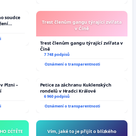
žaloby na prezidenta republiky
ho soudce
Trest členům gangu týrající zvířata
žení
v Číně
oces
i
Trest členům gangu týrající zvířata v
Číně
7 748 podpisů
Oznámení o transparentnosti
v Plzni –
Petice za záchranu Kuklenských
í
rondelů v Hradci Králové
6 960 podpisů
i
Oznámení o transparentnosti
HO DÍTĚTE
Vím, jaké to je přijít o blízkého