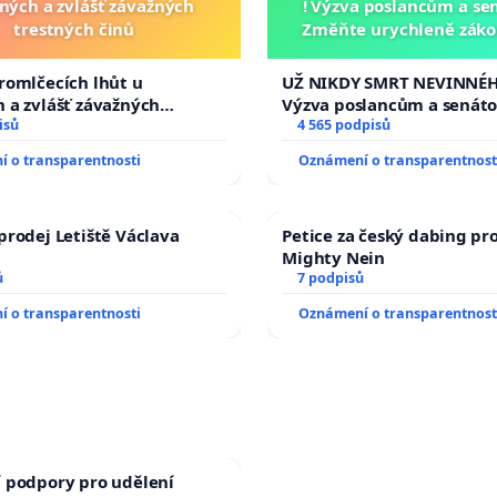
ných a zvlášť závažných
! Výzva poslancům a se
trestných činů
Změňte urychleně zákon
tragédie malé Viktorky 
opakovat!
romlčecích lhůt u
UŽ NIKDY SMRT NEVINNÉHO
 a zvlášť závažných
Výzva poslancům a senát
 činů
isů
Změňte urychleně zákon, 
4 565 podpisů
tragédie malé Viktorky u
 o transparentnosti
Oznámení o transparentnost
opakovat!
prodej Letiště Václava
Petice za český dabing pro
Mighty Nein
ů
7 podpisů
 o transparentnosti
Oznámení o transparentnost
 podpory pro udělení