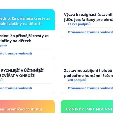
Výzva k rezignaci ústavní
edno: Za přísnější tresty za
JUDr. Josefa Baxy pro ohro
ální zločiny na dětech
důvěry ve spravedlivý pr
17 272 podpisů
Oznámení o transparentnost
edno: Za přísnější tresty za
zločiny na dětech
dpisů
 o transparentnosti
 RYCHLEJŠÍ A ÚČINNĚJŠÍ
Zastavme zabíjení holubů 
 ZVÍŘAT V OHROŽE
podpořme humánní řešen
sů
788 podpisů
 o transparentnosti
Oznámení o transparentnost
ení promlčecích lhůt u
UŽ NIKDY SMRT NEVINNÉ