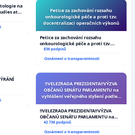
tologie na
Petice za zachování rozsahu
tudies at
onkourologické péče a proti tzv.
s
docentralizaci operačních výkonů
i
Petice za zachování rozsahu
onkourologické péče a proti tzv.
docentralizaci operačních výkonů
836 podpisů
Oznámení o transparentnosti
TÝRÁNÍ
‼️VELEZRADA PREZIDENTA‼️VÝZVA
OBČANŮ SENÁTU PARLAMENTU na
vyhlášení veřejného slyšení podle §
i
144 jednacího řádu Senátu k
návrhu na přijetí usnesení k podání
‼️VELEZRADA PREZIDENTA‼️VÝZVA
ústavní žaloby na prezidenta
OBČANŮ SENÁTU PARLAMENTU na
republiky
vyhlášení veřejného slyšení podle §
42 736 podpisů
144 jednacího řádu Senátu k návrhu
Oznámení o transparentnosti
na přijetí usnesení k podání ústavní