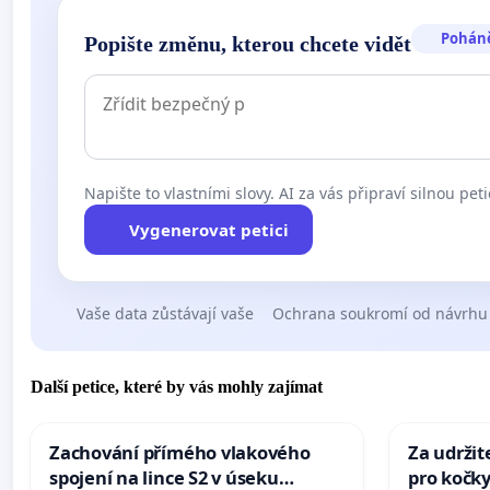
Pohán
Popište změnu, kterou chcete vidět
Napište to vlastními slovy. AI za vás připraví silnou peti
Vygenerovat petici
Vaše data zůstávají vaše
Ochrana soukromí od návrhu
Další petice, které by vás mohly zajímat
Zachování přímého vlakového
Za udržit
spojení na lince S2 v úseku
pro kočky