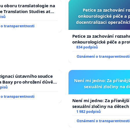
u oboru translatologie na
Petice za zachování r
ve Translation Studies at
onkourologické péče a pr
 of Arts, Charles
isů
docentralizaci operační
o transparentnosti
Petice za zachování rozsah
onkourologické péče a prot
docentralizaci operačních
834 podpisů
Oznámení o transparentnosti
zignaci ústavního soudce
Není mi jedno: Za přísnějš
fa Baxy pro ohrožení důvěry
sexuální zločiny na 
livý proces
pisů
o transparentnosti
Není mi jedno: Za přísnější
sexuální zločiny na dětech
1 982 podpisů
Oznámení o transparentnosti