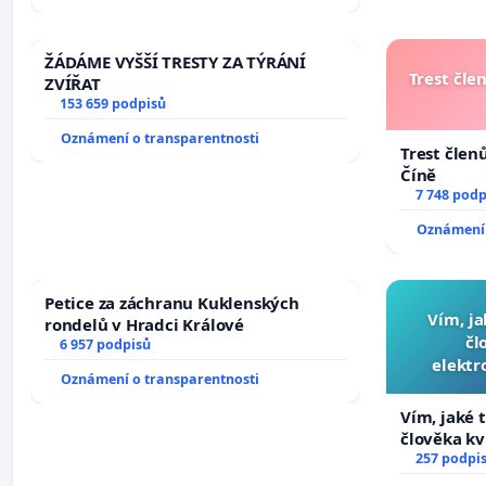
žaloby na prezidenta republiky
ŽÁDÁME VYŠŠÍ TRESTY ZA TÝRÁNÍ
Trest čle
ZVÍŘAT
153 659 podpisů
Oznámení o transparentnosti
Trest člen
Číně
7 748 podp
Oznámení 
Petice za záchranu Kuklenských
Vím, ja
rondelů v Hradci Králové
čl
6 957 podpisů
elektr
Oznámení o transparentnosti
přibydou 
Vím, jaké t
člověka kv
nečekejme,
257 podpi
zaveďme sl