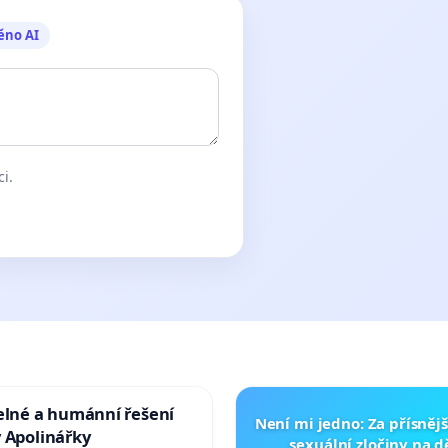
ěno AI
ci.
elné a humánní řešení
Není mi jedno: Za přísnějš
 Apolinářky
sexuální zločiny na 