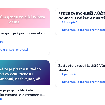
PETICE ZA RYCHLEJŠÍ A ÚČI
nům gangu týrající zvířata
OCHRANU ZVÍŘAT V OHRO
v Číně
28 podpisů
Oznámení o transparentnosti
ům gangu týrající zvířata v
isů
o transparentnosti
Zastavte prodej Letiště Vá
ké to je přijít o blízkého
Havla
ověka kvůli tichosti
8 podpisů
omobilů, nečekejme, až
Oznámení o transparentnosti
další, zaveďme slyšitelná
auta!
o je přijít o blízkého
ůli tichosti elektromobilů,
 až přibydou další,
sů
yšitelná auta!