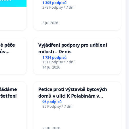
1 305 podpisů
378 Podpisy / 7 dní
3 Jul 2026
vé péče
Vyjádření podpory pro udělení
hův
milosti – Denis
1 734 podpisů
151 Podpisy / 7 dní
14 Jul 2026
: žádáme
Petice proti výstavbě bytových
šetření
domů v ulici K Polabinám v
Pardubicích
96 podpisů
85 Podpisy / 7 dní
23 Jul 2026