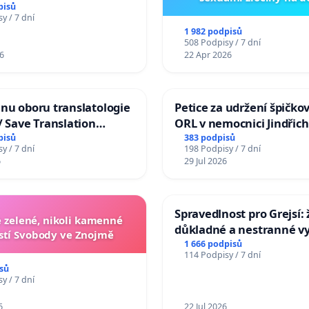
pisů
y / 7 dní
1 982 podpisů
508 Podpisy / 7 dní
6
22 Apr 2026
nu oboru translatologie
Petice za udržení špičko
/ Save Translation
ORL v nemocnici Jindřic
 the Faculty of Arts,
Hradec
pisů
383 podpisů
y / 7 dní
198 Podpisy / 7 dní
niversity
6
29 Jul 2026
Spravedlnost pro Grejsí
zelené, nikoli kamenné
důkladné a nestranné vy
tí Svobody ve Znojmě
1 666 podpisů
114 Podpisy / 7 dní
sů
y / 7 dní
6
22 Jul 2026