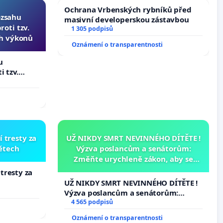
Ochrana Vrbenských rybníků před
ozsahu
masivní developerskou zástavbou
oti tzv.
1 305 podpisů
ch výkonů
Oznámení o transparentnosti
u
i tzv.
 výkonů
í tresty za
UŽ NIKDY SMRT NEVINNÉHO DÍTĚTE !
dětech
Výzva poslancům a senátorům:
Změňte urychleně zákon, aby se
tragédie malé Viktorky už nemohla
 tresty za
opakovat!
UŽ NIKDY SMRT NEVINNÉHO DÍTĚTE !
Výzva poslancům a senátorům:
Změňte urychleně zákon, aby se
4 565 podpisů
tragédie malé Viktorky už nemohla
Oznámení o transparentnosti
opakovat!