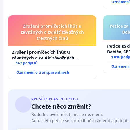
Oznámení 
Zrušení promlčecích lhůt u
Petice za
závažných a zvlášť závažných
Bab
trestných činů
Petice za 
Babiše, SP
Zrušení promlčecích lhůt u
1 816 podp
závažných a zvlášť závažných
trestných činů
162 podpisů
Oznámení 
Oznámení o transparentnosti
SPUSŤTE VLASTNÍ PETICI
Chcete něco změnit?
Bude-li člověk mlčet, nic se nezmění.
Autor této petice se rozhodl něco změnit a jednat.