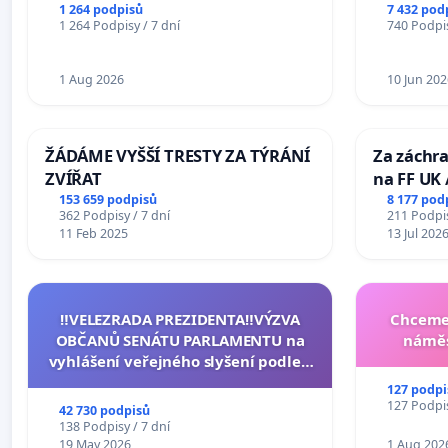
Ostrava – Bohumín – Karviná –
1 264 podpisů
7 432 pod
1 264 Podpisy / 7 dní
740 Podpis
Mosty u Jablunkova
1 Aug 2026
10 Jun 202
ŽÁDÁME VYŠŠÍ TRESTY ZA TÝRÁNÍ
Za záchra
ZVÍŘAT
na FF UK 
Studies at
153 659 podpisů
8 177 pod
362 Podpisy / 7 dní
211 Podpis
Charles U
11 Feb 2025
13 Jul 202
‼️VELEZRADA PREZIDENTA‼️VÝZVA
Chceme 
OBČANŮ SENÁTU PARLAMENTU na
náměs
vyhlášení veřejného slyšení podle §
144 jednacího řádu Senátu k návrhu
127 podpi
na přijetí usnesení k podání ústavní
127 Podpis
42 730 podpisů
žaloby na prezidenta republiky
138 Podpisy / 7 dní
19 May 2026
1 Aug 202