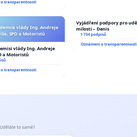
o transparentnosti
Vyjádření podpory pro udě
 demisi vlády Ing. Andreje
milosti – Denis
iše, SPD a Motoristů
1 734 podpisů
Oznámení o transparentnosti
demisi vlády Ing. Andreje
D a Motoristů
isů
o transparentnosti
 Uděláte to samé?