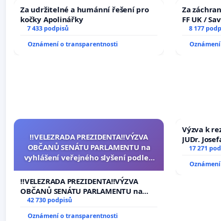
Za udržitelné a humánní řešení pro
Za záchran
kočky Apolinářky
FF UK / Sa
7 433 podpisů
the Faculty
8 177 podp
University
Oznámení o transparentnosti
Oznámení 
Výzva k re
‼️VELEZRADA PREZIDENTA‼️VÝZVA
JUDr. Jose
OBČANŮ SENÁTU PARLAMENTU na
ve spraved
17 271 pod
vyhlášení veřejného slyšení podle §
Oznámení 
144 jednacího řádu Senátu k návrhu
na přijetí usnesení k podání ústavní
‼️VELEZRADA PREZIDENTA‼️VÝZVA
žaloby na prezidenta republiky
OBČANŮ SENÁTU PARLAMENTU na
vyhlášení veřejného slyšení podle §
42 730 podpisů
144 jednacího řádu Senátu k návrhu
Oznámení o transparentnosti
na přijetí usnesení k podání ústavní