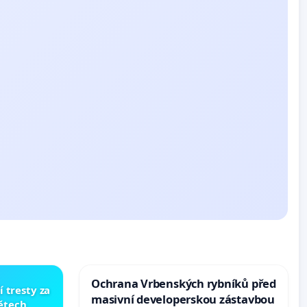
Ochrana Vrbenských rybníků před
í tresty za
masivní developerskou zástavbou
dětech