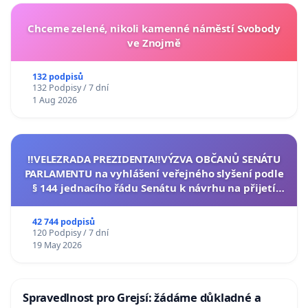
Chceme zelené, nikoli kamenné náměstí Svobody
ve Znojmě
132 podpisů
132 Podpisy / 7 dní
1 Aug 2026
‼️VELEZRADA PREZIDENTA‼️VÝZVA OBČANŮ SENÁTU
PARLAMENTU na vyhlášení veřejného slyšení podle
§ 144 jednacího řádu Senátu k návrhu na přijetí
usnesení k podání ústavní žaloby na prezidenta
republiky
42 744 podpisů
120 Podpisy / 7 dní
19 May 2026
Spravedlnost pro Grejsí: žádáme důkladné a