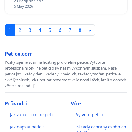
29 Podpisy / 7 dní
6 May 2026
1
2
3
4
5
6
7
8
»
Petice.com
Poskytujeme zdarma hosting pro on-line petice. Vytvořte
profesionální on-line petici díky našim výkonným službám. Naše
petice jsou každý den uvedeny v médiích, takže vytvoření petice je
skvělý způsob, jak upoutat pozornost veřejnosti i těch, kteří o daných
věcech rozhodují.
Průvodci
Více
Jak zahájit online petici
Vytvořit petici
Jak napsat petici?
Zásady ochrany osobních