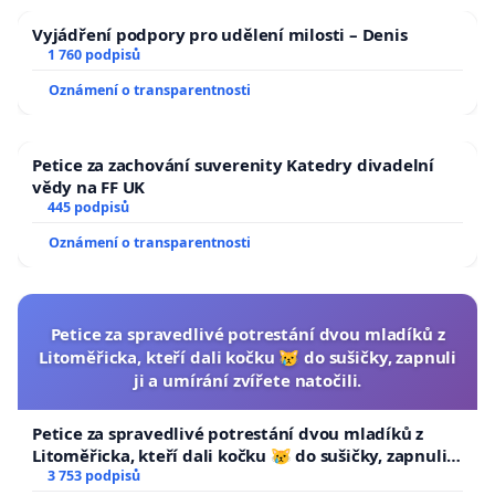
Vyjádření podpory pro udělení milosti – Denis
1 760 podpisů
Oznámení o transparentnosti
Petice za zachování suverenity Katedry divadelní
vědy na FF UK
445 podpisů
Oznámení o transparentnosti
Petice za spravedlivé potrestání dvou mladíků z
Litoměřicka, kteří dali kočku 😿 do sušičky, zapnuli
ji a umírání zvířete natočili.
Petice za spravedlivé potrestání dvou mladíků z
Litoměřicka, kteří dali kočku 😿 do sušičky, zapnuli ji
a umírání zvířete natočili.
3 753 podpisů