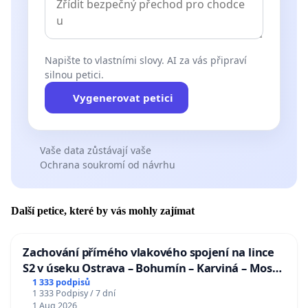
Napište to vlastními slovy. AI za vás připraví
silnou petici.
Vygenerovat petici
Vaše data zůstávají vaše
Ochrana soukromí od návrhu
Další petice, které by vás mohly zajímat
Zachování přímého vlakového spojení na lince
S2 v úseku Ostrava – Bohumín – Karviná – Mosty
u Jablunkova
1 333 podpisů
1 333 Podpisy / 7 dní
1 Aug 2026