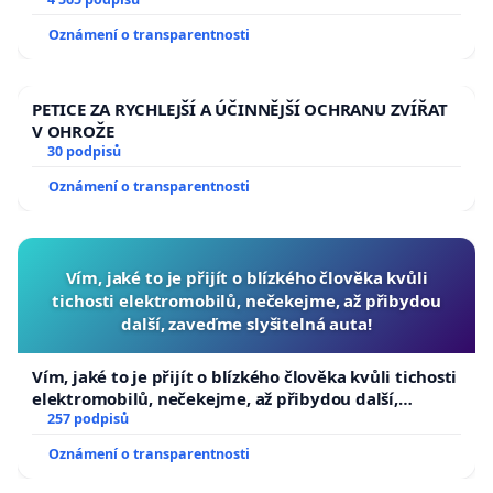
aby se tragédie malé Viktorky už nemohla opakovat!
Oznámení o transparentnosti
PETICE ZA RYCHLEJŠÍ A ÚČINNĚJŠÍ OCHRANU ZVÍŘAT
V OHROŽE
30 podpisů
Oznámení o transparentnosti
Vím, jaké to je přijít o blízkého člověka kvůli
tichosti elektromobilů, nečekejme, až přibydou
další, zaveďme slyšitelná auta!
Vím, jaké to je přijít o blízkého člověka kvůli tichosti
elektromobilů, nečekejme, až přibydou další,
zaveďme slyšitelná auta!
257 podpisů
Oznámení o transparentnosti