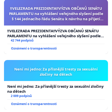
‼️VELEZRADA PREZIDENTA‼️VÝZVA OBČANŮ SENÁTU
PARLAMENTU na vyhlášení veřejného slyšení podle
§ 144 jednacího řádu Senátu k návrhu na přijetí
usnesení k podání ústavní žaloby na prezidenta
republiky
‼️VELEZRADA PREZIDENTA‼️VÝZVA OBČANŮ SENÁTU
PARLAMENTU na vyhlášení veřejného slyšení podle §
144 jednacího řádu Senátu k návrhu na přijetí
42 744 podpisů
usnesení k podání ústavní žaloby na prezidenta
Oznámení o transparentnosti
republiky
Není mi jedno: Za přísnější tresty za sexuální
zločiny na dětech
Není mi jedno: Za přísnější tresty za sexuální zločiny
na dětech
2 009 podpisů
Oznámení o transparentnosti