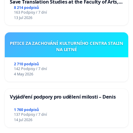
Save Translation Studies at the Faculty of Arts,
Charles University
8 214 podpisů
163 Podpisy / 7 dní
13 Jul 2026
PETICE ZA ZACHOVÁNÍ KULTURNÍHO CENTRA STALIN
NA LETNÉ
2 710 podpisů
142 Podpisy / 7 dní
4 May 2026
Vyjádření podpory pro udělení milosti – Denis
1 760 podpisů
137 Podpisy / 7 dní
14 Jul 2026