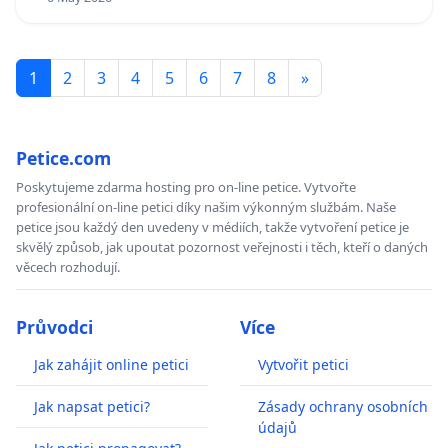
1
2
3
4
5
6
7
8
»
Petice.com
Poskytujeme zdarma hosting pro on-line petice. Vytvořte
profesionální on-line petici díky našim výkonným službám. Naše
petice jsou každý den uvedeny v médiích, takže vytvoření petice je
skvělý způsob, jak upoutat pozornost veřejnosti i těch, kteří o daných
věcech rozhodují.
Průvodci
Více
Jak zahájit online petici
Vytvořit petici
Jak napsat petici?
Zásady ochrany osobních
údajů