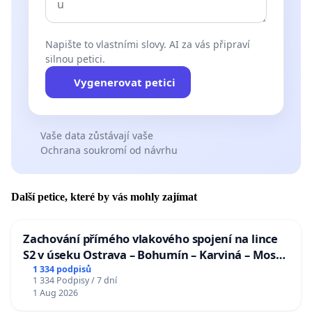
Napište to vlastními slovy. AI za vás připraví
silnou petici.
Vygenerovat petici
Vaše data zůstávají vaše
Ochrana soukromí od návrhu
Další petice, které by vás mohly zajímat
Zachování přímého vlakového spojení na lince
S2 v úseku Ostrava – Bohumín – Karviná – Mosty
u Jablunkova
1 334 podpisů
1 334 Podpisy / 7 dní
1 Aug 2026