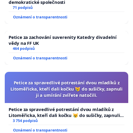
demokratické společnosti
71 podpisů
Oznámení o transparentnosti
Petice za zachování suverenity Katedry divadelní
vědy na FF UK
464 podpisů
Oznámení o transparentnosti
Petice za spravedlivé potrestání dvou mladíků z
Litoměřicka, kteří dali kočku 😿 do sušičky, zapnuli
ji a umírání zvířete natočili.
Petice za spravedlivé potrestání dvou mladíků z
Litoměřicka, kteří dali kočku 😿 do sušičky, zapnuli ji
a umírání zvířete natočili.
3 754 podpisů
Oznámení o transparentnosti