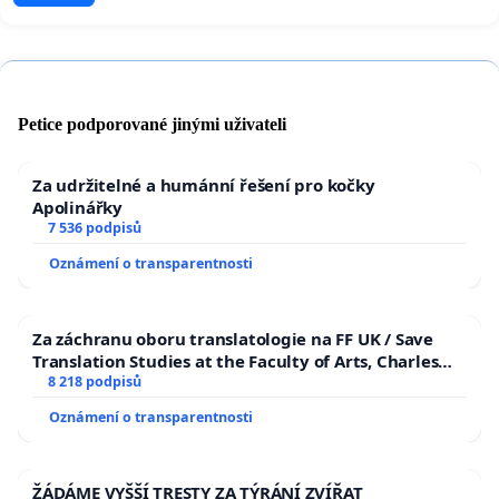
Petice podporované jinými uživateli
Za udržitelné a humánní řešení pro kočky
Apolinářky
7 536 podpisů
Oznámení o transparentnosti
Za záchranu oboru translatologie na FF UK / Save
Translation Studies at the Faculty of Arts, Charles
University
8 218 podpisů
Oznámení o transparentnosti
ŽÁDÁME VYŠŠÍ TRESTY ZA TÝRÁNÍ ZVÍŘAT