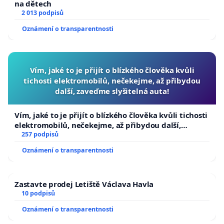
na dětech
2 013 podpisů
Oznámení o transparentnosti
Vím, jaké to je přijít o blízkého člověka kvůli
tichosti elektromobilů, nečekejme, až přibydou
další, zaveďme slyšitelná auta!
Vím, jaké to je přijít o blízkého člověka kvůli tichosti
elektromobilů, nečekejme, až přibydou další,
zaveďme slyšitelná auta!
257 podpisů
Oznámení o transparentnosti
Zastavte prodej Letiště Václava Havla
10 podpisů
Oznámení o transparentnosti