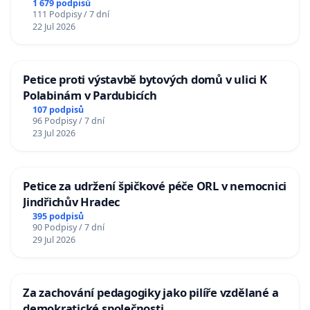
1 679 podpisů
111 Podpisy / 7 dní
22 Jul 2026
Petice proti výstavbě bytových domů v ulici K
Polabinám v Pardubicích
107 podpisů
96 Podpisy / 7 dní
23 Jul 2026
Petice za udržení špičkové péče ORL v nemocnici
Jindřichův Hradec
395 podpisů
90 Podpisy / 7 dní
29 Jul 2026
Za zachování pedagogiky jako pilíře vzdělané a
demokratické společnosti