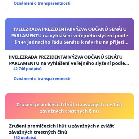
Oznámení o transparentnosti
‼️VELEZRADA PREZIDENTA‼️VÝZVA OBČANŮ SENÁTU
PARLAMENTU na vyhlášení veřejného slyšení podle
§ 144 jednacího řádu Senátu k návrhu na přijetí
usnesení k podání ústavní žaloby na prezidenta
republiky
‼️VELEZRADA PREZIDENTA‼️VÝZVA OBČANŮ SENÁTU
PARLAMENTU na vyhlášení veřejného slyšení podle §
144 jednacího řádu Senátu k návrhu na přijetí
42 746 podpisů
usnesení k podání ústavní žaloby na prezidenta
Oznámení o transparentnosti
republiky
Zrušení promlčecích lhůt u závažných a zvlášť
závažných trestných činů
Zrušení promlčecích lhůt u závažných a zvlášť
závažných trestných činů
162 podpisů