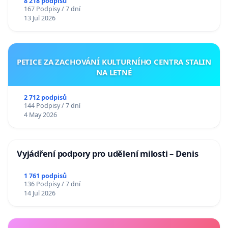
Charles University
8 218 podpisů
167 Podpisy / 7 dní
13 Jul 2026
PETICE ZA ZACHOVÁNÍ KULTURNÍHO CENTRA STALIN
NA LETNÉ
2 712 podpisů
144 Podpisy / 7 dní
4 May 2026
Vyjádření podpory pro udělení milosti – Denis
1 761 podpisů
136 Podpisy / 7 dní
14 Jul 2026