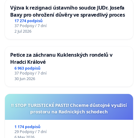
Výzva k rezignaci ústavního soudce JUDr. Josefa
Baxy pro ohrožení důvěry ve spravedlivý proces
17 274 podpisů
37 Podpisy / 7 dní
2 Jul 2026
Petice za záchranu Kuklenských rondelů v
Hradci Králové
6 963 podpisů
37 Podpisy / 7 dní
30 Jun 2026
‼️ STOP TURISTICKÉ PASTI! Chceme důstojné využití
prostoru na Radnických schodech
1 174 podpisů
29 Podpisy / 7 dní
6 May 2026