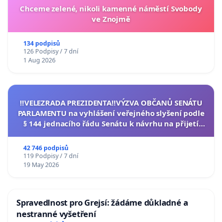
Chceme zelené, nikoli kamenné náměstí Svobody
ve Znojmě
134 podpisů
126 Podpisy / 7 dní
1 Aug 2026
‼️VELEZRADA PREZIDENTA‼️VÝZVA OBČANŮ SENÁTU
PARLAMENTU na vyhlášení veřejného slyšení podle
§ 144 jednacího řádu Senátu k návrhu na přijetí
usnesení k podání ústavní žaloby na prezidenta
republiky
42 746 podpisů
119 Podpisy / 7 dní
19 May 2026
Spravedlnost pro Grejsí: žádáme důkladné a
nestranné vyšetření