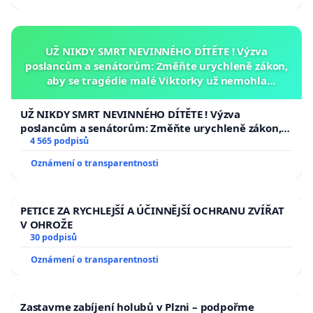
UŽ NIKDY SMRT NEVINNÉHO DÍTĚTE ! Výzva
poslancům a senátorům: Změňte urychleně zákon,
aby se tragédie malé Viktorky už nemohla
opakovat!
UŽ NIKDY SMRT NEVINNÉHO DÍTĚTE ! Výzva
poslancům a senátorům: Změňte urychleně zákon,
aby se tragédie malé Viktorky už nemohla opakovat!
4 565 podpisů
Oznámení o transparentnosti
PETICE ZA RYCHLEJŠÍ A ÚČINNĚJŠÍ OCHRANU ZVÍŘAT
V OHROŽE
30 podpisů
Oznámení o transparentnosti
Zastavme zabíjení holubů v Plzni – podpořme