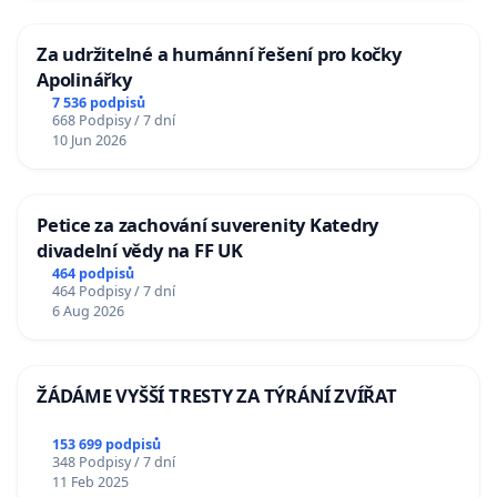
Za udržitelné a humánní řešení pro kočky
Apolinářky
7 536 podpisů
668 Podpisy / 7 dní
10 Jun 2026
Petice za zachování suverenity Katedry
divadelní vědy na FF UK
464 podpisů
464 Podpisy / 7 dní
6 Aug 2026
ŽÁDÁME VYŠŠÍ TRESTY ZA TÝRÁNÍ ZVÍŘAT
153 699 podpisů
348 Podpisy / 7 dní
11 Feb 2025