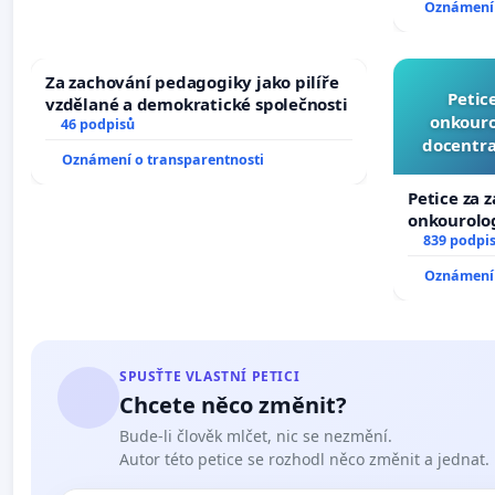
Oznámení 
Za zachování pedagogiky jako pilíře
Petic
vzdělané a demokratické společnosti
onkouro
46 podpisů
docentra
Oznámení o transparentnosti
Petice za 
onkourolog
docentrali
839 podpi
Oznámení 
SPUSŤTE VLASTNÍ PETICI
Chcete něco změnit?
Bude-li člověk mlčet, nic se nezmění.
Autor této petice se rozhodl něco změnit a jednat.