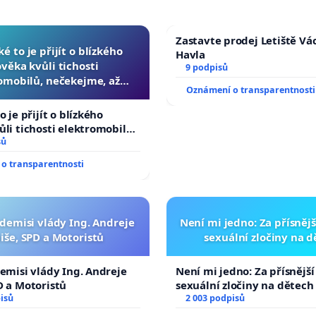
Zastavte prodej Letiště Vá
ké to je přijít o blízkého
Havla
ověka kvůli tichosti
9 podpisů
omobilů, nečekejme, až
Oznámení o transparentnosti
další, zaveďme slyšitelná
auta!
o je přijít o blízkého
ůli tichosti elektromobilů,
 až přibydou další,
sů
yšitelná auta!
o transparentnosti
 demisi vlády Ing. Andreje
Není mi jedno: Za přísnějš
iše, SPD a Motoristů
sexuální zločiny na 
demisi vlády Ing. Andreje
Není mi jedno: Za přísnější
D a Motoristů
sexuální zločiny na dětech
isů
2 003 podpisů