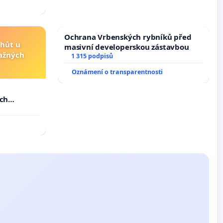
Ochrana Vrbenských rybníků před
lhůt u
masivní developerskou zástavbou
važných
1 315 podpisů
Oznámení o transparentnosti
u
ých