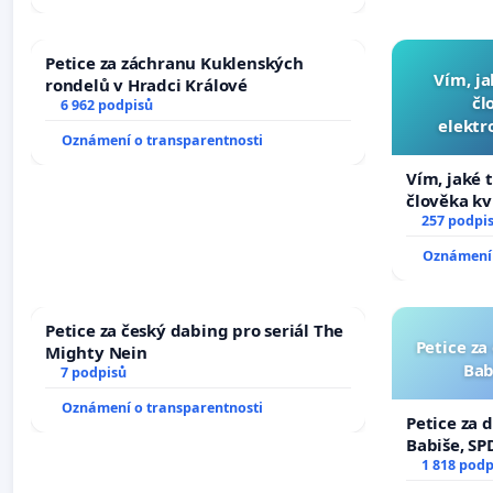
žaloby na prezidenta republiky
Petice za záchranu Kuklenských
Vím, ja
rondelů v Hradci Králové
čl
6 962 podpisů
elektr
Oznámení o transparentnosti
přibydou 
Vím, jaké t
člověka kv
nečekejme,
257 podpi
zaveďme sl
Oznámení 
Petice za český dabing pro seriál The
Petice za
Mighty Nein
Bab
7 podpisů
Oznámení o transparentnosti
Petice za 
Babiše, SP
1 818 podp