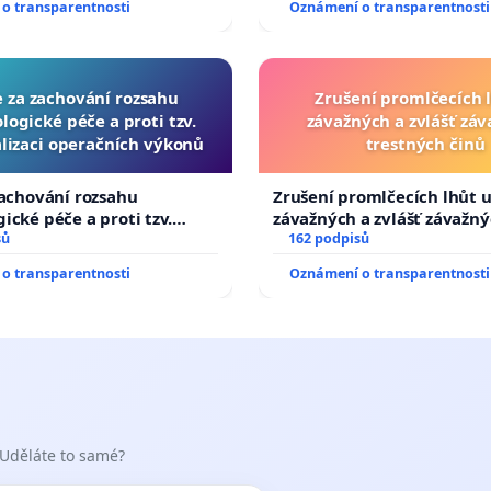
o transparentnosti
Oznámení o transparentnosti
e za zachování rozsahu
Zrušení promlčecích 
logické péče a proti tzv.
závažných a zvlášť zá
lizaci operačních výkonů
trestných činů
zachování rozsahu
Zrušení promlčecích lhůt 
ické péče a proti tzv.
závažných a zvlášť závažn
zaci operačních výkonů
sů
trestných činů
162 podpisů
o transparentnosti
Oznámení o transparentnosti
 Uděláte to samé?