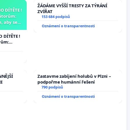
ŽÁDÁME VYŠŠÍ TRESTY ZA TÝRÁNÍ
 DÍTĚTE !
ZVÍŘAT
átorům:
153 684 podpisů
, aby se
Oznámení o transparentnosti
už nemohla
 DÍTĚTE !
rům:
by se
 nemohla
NNĚJŠÍ
Zastavme zabíjení holubů v Plzni –
ŽE
podpořme humánní řešení
790 podpisů
Oznámení o transparentnosti