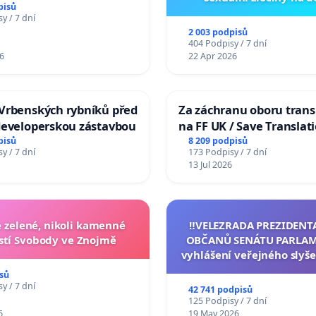
pisů
y / 7 dní
2 003 podpisů
404 Podpisy / 7 dní
6
22 Apr 2026
Vrbenských rybníků před
Za záchranu oboru trans
developerskou zástavbou
na FF UK / Save Translat
Studies at the Faculty of 
pisů
8 209 podpisů
y / 7 dní
173 Podpisy / 7 dní
Charles University
13 Jul 2026
zelené, nikoli kamenné
‼️VELEZRADA PREZIDENT
tí Svobody ve Znojmě
OBČANŮ SENÁTU PARLAM
vyhlášení veřejného slyše
144 jednacího řádu Senát
sů
na přijetí usnesení k podá
y / 7 dní
42 741 podpisů
žaloby na prezidenta r
125 Podpisy / 7 dní
6
19 May 2026