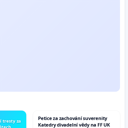
Petice za zachování suverenity
í tresty za
Katedry divadelní vědy na FF UK
dětech