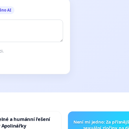
ěno AI
ci.
elné a humánní řešení
Není mi jedno: Za přísnějš
 Apolinářky
sexuální zločiny na 