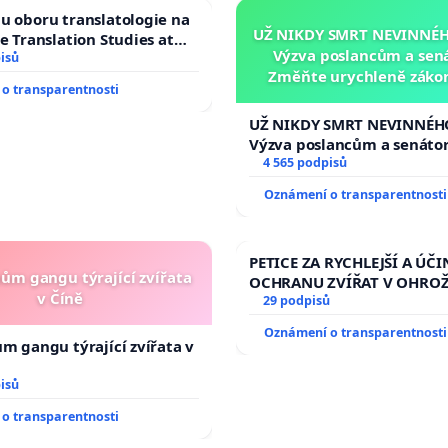
u oboru translatologie na
UŽ NIKDY SMRT NEVINNÉHO
ve Translation Studies at
Výzva poslancům a sen
 of Arts, Charles
isů
Změňte urychleně zákon
o transparentnosti
tragédie malé Viktorky 
opakovat!
UŽ NIKDY SMRT NEVINNÉHO
Výzva poslancům a senáto
Změňte urychleně zákon, a
4 565 podpisů
tragédie malé Viktorky už
Oznámení o transparentnosti
opakovat!
PETICE ZA RYCHLEJŠÍ A ÚČI
nům gangu týrající zvířata
OCHRANU ZVÍŘAT V OHRO
v Číně
29 podpisů
Oznámení o transparentnosti
ům gangu týrající zvířata v
isů
o transparentnosti