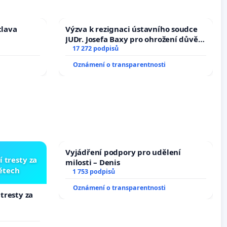
clava
Výzva k rezignaci ústavního soudce
JUDr. Josefa Baxy pro ohrožení důvěry
ve spravedlivý proces
17 272 podpisů
Oznámení o transparentnosti
Vyjádření podpory pro udělení
í tresty za
milosti – Denis
dětech
1 753 podpisů
Oznámení o transparentnosti
 tresty za