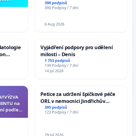
390 podpisů
390 Podpisy / 7 dní
6 Aug 2026
latologie
Vyjádření podpory pro udělení
ion
milosti – Denis
Arts,
1 753 podpisů
139 Podpisy / 7 dní
14 Jul 2026
Petice za udržení špičkové péče
A‼️VÝZVA
ORL v nemocnici Jindřichův
ENTU na
Hradec
395 podpisů
ní podle §
123 Podpisy / 7 dní
u k návrhu
ní ústavní
epubliky
29 Jul 2026