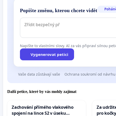
Pohán
Popište změnu, kterou chcete vidět
Napište to vlastními slovy. AI za vás připraví silnou peti
Vygenerovat petici
Vaše data zůstávají vaše
Ochrana soukromí od návrhu
Další petice, které by vás mohly zajímat
Zachování přímého vlakového
Za udržit
spojení na lince S2 v úseku
pro kočky