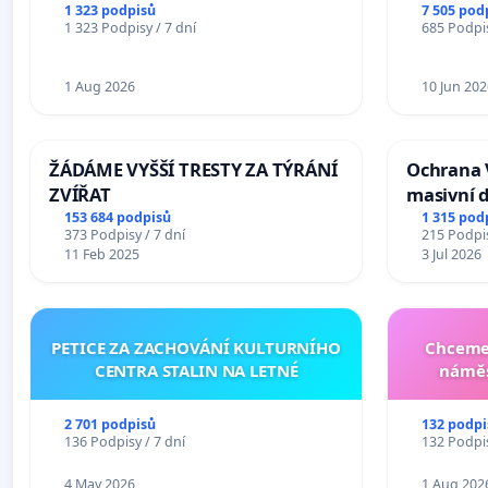
Ostrava – Bohumín – Karviná –
1 323 podpisů
7 505 pod
1 323 Podpisy / 7 dní
685 Podpis
Mosty u Jablunkova
1 Aug 2026
10 Jun 202
ŽÁDÁME VYŠŠÍ TRESTY ZA TÝRÁNÍ
Ochrana 
ZVÍŘAT
masivní 
153 684 podpisů
1 315 pod
373 Podpisy / 7 dní
215 Podpis
11 Feb 2025
3 Jul 2026
PETICE ZA ZACHOVÁNÍ KULTURNÍHO
Chceme 
CENTRA STALIN NA LETNÉ
náměs
2 701 podpisů
132 podpi
136 Podpisy / 7 dní
132 Podpis
4 May 2026
1 Aug 202