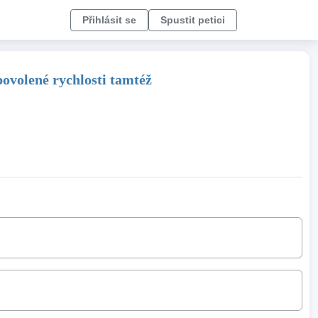
Přihlásit se
Spustit petici
ovolené rychlosti tamtéž