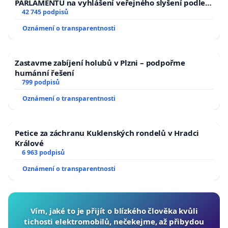
PARLAMENTU na vyhlášení veřejného slyšení podle §
144 jednacího řádu Senátu k návrhu na přijetí
42 745 podpisů
usnesení k podání ústavní žaloby na prezidenta
Oznámení o transparentnosti
republiky
Zastavme zabíjení holubů v Plzni – podpořme
humánní řešení
799 podpisů
Oznámení o transparentnosti
Petice za záchranu Kuklenských rondelů v Hradci
Králové
6 963 podpisů
Oznámení o transparentnosti
Vím, jaké to je přijít o blízkého člověka kvůli
tichosti elektromobilů, nečekejme, až přibydou