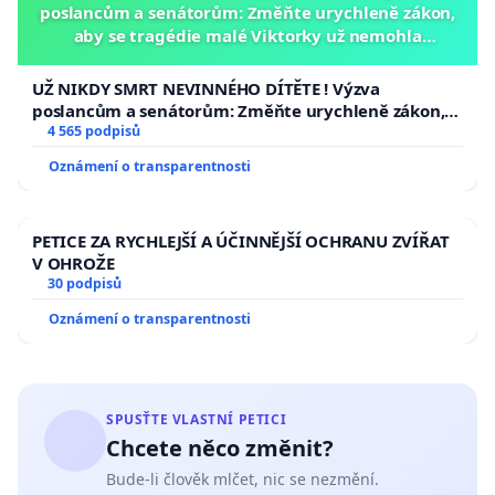
poslancům a senátorům: Změňte urychleně zákon,
aby se tragédie malé Viktorky už nemohla
opakovat!
UŽ NIKDY SMRT NEVINNÉHO DÍTĚTE ! Výzva
poslancům a senátorům: Změňte urychleně zákon,
aby se tragédie malé Viktorky už nemohla opakovat!
4 565 podpisů
Oznámení o transparentnosti
PETICE ZA RYCHLEJŠÍ A ÚČINNĚJŠÍ OCHRANU ZVÍŘAT
V OHROŽE
30 podpisů
Oznámení o transparentnosti
SPUSŤTE VLASTNÍ PETICI
Chcete něco změnit?
Bude-li člověk mlčet, nic se nezmění.