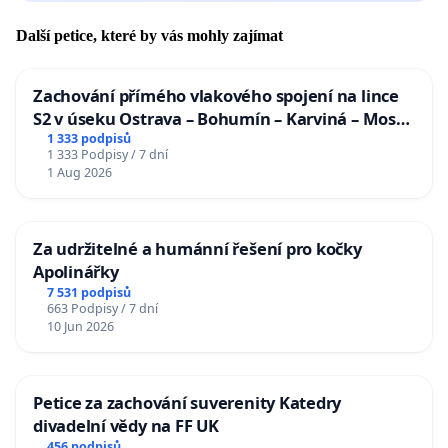
Další petice, které by vás mohly zajímat
Zachování přímého vlakového spojení na lince
S2 v úseku Ostrava – Bohumín – Karviná – Mosty
u Jablunkova
1 333 podpisů
1 333 Podpisy / 7 dní
1 Aug 2026
Za udržitelné a humánní řešení pro kočky
Apolinářky
7 531 podpisů
663 Podpisy / 7 dní
10 Jun 2026
Petice za zachování suverenity Katedry
divadelní vědy na FF UK
456 podpisů