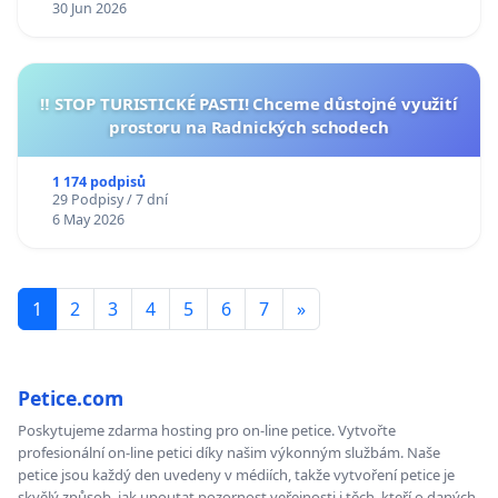
30 Jun 2026
‼️ STOP TURISTICKÉ PASTI! Chceme důstojné využití
prostoru na Radnických schodech
1 174 podpisů
29 Podpisy / 7 dní
6 May 2026
1
2
3
4
5
6
7
»
Petice.com
Poskytujeme zdarma hosting pro on-line petice. Vytvořte
profesionální on-line petici díky našim výkonným službám. Naše
petice jsou každý den uvedeny v médiích, takže vytvoření petice je
skvělý způsob, jak upoutat pozornost veřejnosti i těch, kteří o daných