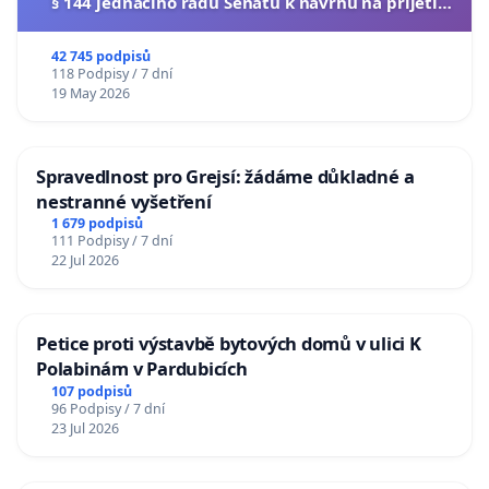
§ 144 jednacího řádu Senátu k návrhu na přijetí
usnesení k podání ústavní žaloby na prezidenta
republiky
42 745 podpisů
118 Podpisy / 7 dní
19 May 2026
Spravedlnost pro Grejsí: žádáme důkladné a
nestranné vyšetření
1 679 podpisů
111 Podpisy / 7 dní
22 Jul 2026
Petice proti výstavbě bytových domů v ulici K
Polabinám v Pardubicích
107 podpisů
96 Podpisy / 7 dní
23 Jul 2026