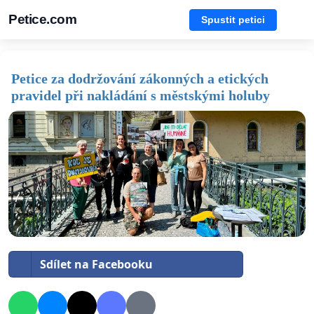
Petice.com
Spustit petici
Petice za dodržování zákonných a etických
pravidel při nakládání s městskými holuby
Sdílet na Facebooku