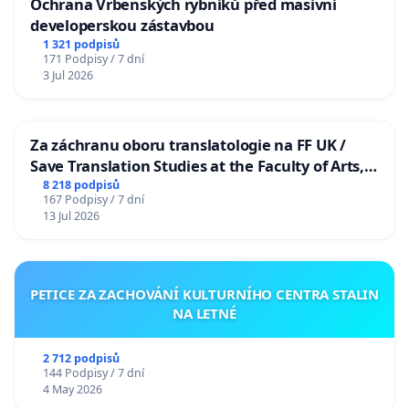
Ochrana Vrbenských rybníků před masivní
developerskou zástavbou
1 321 podpisů
171 Podpisy / 7 dní
3 Jul 2026
Za záchranu oboru translatologie na FF UK /
Save Translation Studies at the Faculty of Arts,
Charles University
8 218 podpisů
167 Podpisy / 7 dní
13 Jul 2026
PETICE ZA ZACHOVÁNÍ KULTURNÍHO CENTRA STALIN
NA LETNÉ
2 712 podpisů
144 Podpisy / 7 dní
4 May 2026