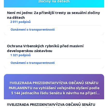
zločiny na dětech
Není mi jedno: Za přísnější tresty za sexuální zločiny
na dětech
2 011 podpisů
Oznámení o transparentnosti
Ochrana Vrbenských rybníků před masivní
developerskou zástavbou
1 321 podpisů
Oznámení o transparentnosti
‼️VELEZRADA PREZIDENTA‼️VÝZVA OBČANŮ SENÁTU
PARLAMENTU na vyhlášení veřejného slyšení podle
§ 144 jednacího řádu Senátu k návrhu na přijetí
usnesení k podání ústavní žaloby na prezidenta
republiky
‼️VELEZRADA PREZIDENTA‼️VÝZVA OBČANŮ SENÁTU