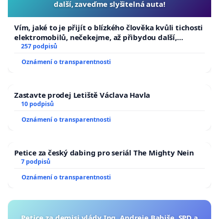
další, zaveďme slyšitelná auta!
Vím, jaké to je přijít o blízkého člověka kvůli tichosti
elektromobilů, nečekejme, až přibydou další,
zaveďme slyšitelná auta!
257 podpisů
Oznámení o transparentnosti
Zastavte prodej Letiště Václava Havla
10 podpisů
Oznámení o transparentnosti
Petice za český dabing pro seriál The Mighty Nein
7 podpisů
Oznámení o transparentnosti
Petice za demisi vlády Ing. Andreje Babiše, SPD a