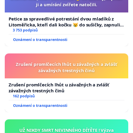
ji a umírání zvířete natočili.
Petice za spravedlivé potrestání dvou mladíků z
Litoměřicka, kteří dali kočku 😿 do sušičky, zapnuli ji
a umírání zvířete natočili.
3 753 podpisů
Oznámení o transparentnosti
Zrušení promlčecích lhůt u závažných a zvlášť
závažných trestných činů
Zrušení promlčecích lhůt u závažných a zvlášť
závažných trestných činů
162 podpisů
Oznámení o transparentnosti
UŽ NIKDY SMRT NEVINNÉHO DÍTĚTE ! Výzva