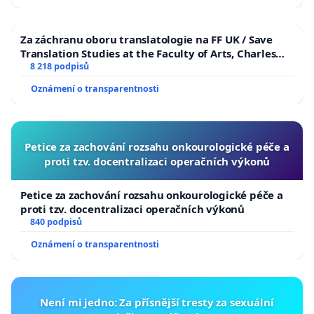
Za záchranu oboru translatologie na FF UK / Save
Translation Studies at the Faculty of Arts, Charles
University
8 218 podpisů
Oznámení o transparentnosti
Petice za zachování rozsahu onkourologické péče a
proti tzv. docentralizaci operačních výkonů
Petice za zachování rozsahu onkourologické péče a
proti tzv. docentralizaci operačních výkonů
840 podpisů
Oznámení o transparentnosti
Není mi jedno: Za přísnější tresty za sexuální