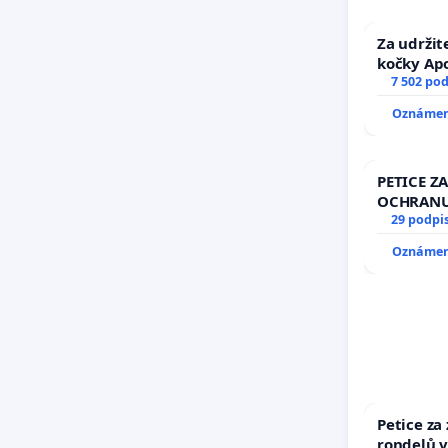
Za udržit
kočky Ap
7 502 po
Oznámení
PETICE ZA
OCHRANU
29 podpi
Oznámení
Petice za
rondelů v