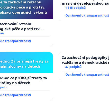
ce za zachování rozsahu
masivní developerskou z
logické péče a proti tzv.
1 315 podpisů
alizaci operačních výkonů
Oznámení o transparentnost
 zachování rozsahu
gické péče a proti tzv.
izaci operačních výkonů
isů
 o transparentnosti
Za zachování pedagogiky j
edno: Za přísnější tresty za
vzdělané a demokratické 
ální zločiny na dětech
37 podpisů
Oznámení o transparentnost
edno: Za přísnější tresty za
zločiny na dětech
dpisů
 o transparentnosti