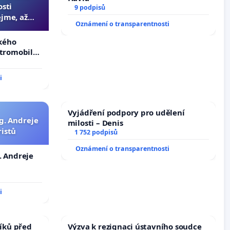
osti
9 podpisů
jme, až
Oznámení o transparentnosti
slyšitelná
zkého
ktromobilů,
lší,
i
Vyjádření podpory pro udělení
g. Andreje
milosti – Denis
ristů
1 752 podpisů
Oznámení o transparentnosti
. Andreje
i
íků před
Výzva k rezignaci ústavního soudce