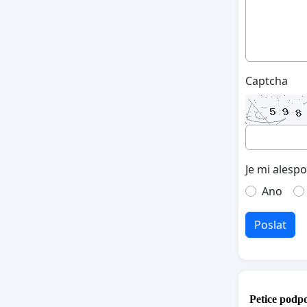
Captcha
Je mi alesp
Ano
Poslat
Petice podpo