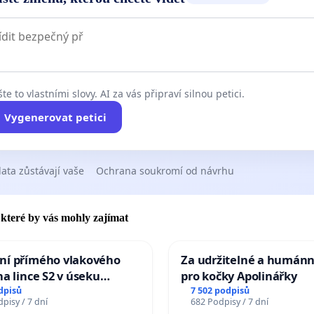
te to vlastními slovy. AI za vás připraví silnou petici.
Vygenerovat petici
ata zůstávají vaše
Ochrana soukromí od návrhu
, které by vás mohly zajímat
ní přímého vlakového
Za udržitelné a humánn
na lince S2 v úseku
pro kočky Apolinářky
– Bohumín – Karviná –
dpisů
7 502 podpisů
pisy / 7 dní
682 Podpisy / 7 dní
 Jablunkova