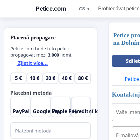
Petice.com
Prohledávat petice
CS ▼
Petice pr
Placená propagace
na Dolní
Petice.com bude tuto petici
propagovat mezi
3,000
lidmi.
Sdíle
Zjistit více...
5 €
10 €
20 €
40 €
80 €
Petice
Platební metoda
Kontaktujt
PayPal
Google Pay
Apple Pay
Kreditní karta
Vaše jmé
Platební metoda
E-mailová