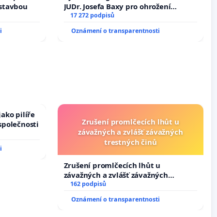
ástavbou
JUDr. Josefa Baxy pro ohrožení
důvěry ve spravedlivý proces
17 272 podpisů
i
Oznámení o transparentnosti
ako pilíře
Zrušení promlčecích lhůt u
společnosti
závažných a zvlášť závažných
trestných činů
i
Zrušení promlčecích lhůt u
závažných a zvlášť závažných
trestných činů
162 podpisů
Oznámení o transparentnosti