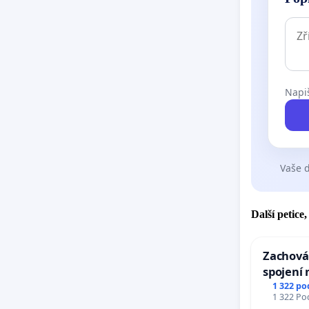
Napiš
Vaše d
Další petice
Zachová
spojení 
Ostrava 
1 322 po
1 322 Pod
Mosty u