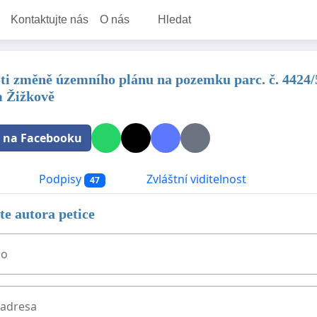
Kontaktujte nás
O nás
Hledat
oti změně územního plánu na pozemku parc. č. 4424/5,
m Žižkově
t na Facebooku
Podpisy
Zvláštní viditelnost
47
e autora petice
no
 adresa