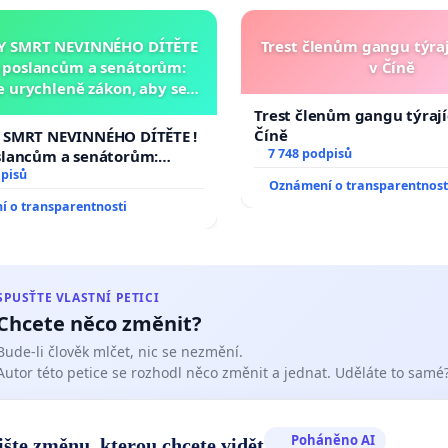
Y SMRT NEVINNÉHO DÍTĚTE
Trest členům gangu týraj
a poslancům a senátorům:
v Číně
 urychleně zákon, aby se
 malé Viktorky už nemohla
Trest členům gangu týrajíc
opakovat!
Číně
 SMRT NEVINNÉHO DÍTĚTE !
7 748 podpisů
slancům a senátorům:
rychleně zákon, aby se
dpisů
Oznámení o transparentnost
 malé Viktorky už nemohla
 o transparentnosti
!
SPUSŤTE VLASTNÍ PETICI
Chcete něco změnit?
Bude-li člověk mlčet, nic se nezmění.
Autor této petice se rozhodl něco změnit a jednat. Uděláte to samé
Poháněno AI
ište změnu, kterou chcete vidět