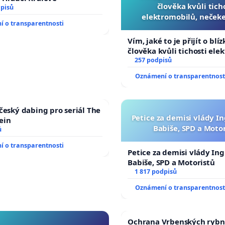
člověka kvůli tich
dpisů
elektromobilů, nečeke
 o transparentnosti
přibydou další, zaveďme 
auta!
Vím, jaké to je přijít o blí
člověka kvůli tichosti ele
nečekejme, až přibydou da
257 podpisů
zaveďme slyšitelná auta!
Oznámení o transparentnost
 český dabing pro seriál The
Petice za demisi vlády In
ein
Babiše, SPD a Moto
ů
 o transparentnosti
Petice za demisi vlády Ing
Babiše, SPD a Motoristů
1 817 podpisů
Oznámení o transparentnost
Ochrana Vrbenských rybn