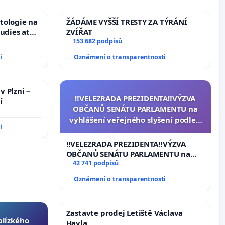
tologie na
ŽÁDÁME VYŠŠÍ TRESTY ZA TÝRÁNÍ
tudies at
ZVÍŘAT
s
153 682 podpisů
i
Oznámení o transparentnosti
v Plzni –
‼️VELEZRADA PREZIDENTA‼️VÝZVA
í
OBČANŮ SENÁTU PARLAMENTU na
vyhlášení veřejného slyšení podle §
i
144 jednacího řádu Senátu k
návrhu na přijetí usnesení k podání
‼️VELEZRADA PREZIDENTA‼️VÝZVA
ústavní žaloby na prezidenta
OBČANŮ SENÁTU PARLAMENTU na
republiky
vyhlášení veřejného slyšení podle §
42 741 podpisů
144 jednacího řádu Senátu k návrhu
Oznámení o transparentnosti
na přijetí usnesení k podání ústavní
žaloby na prezidenta republiky
Zastavte prodej Letiště Václava
 blízkého
Havla