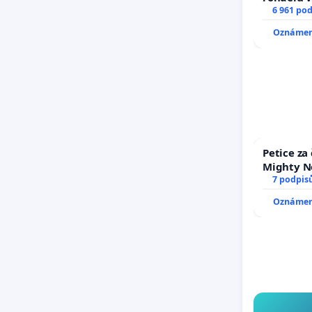
6 961 po
Oznámení
Petice za
Mighty N
7 podpis
Oznámení