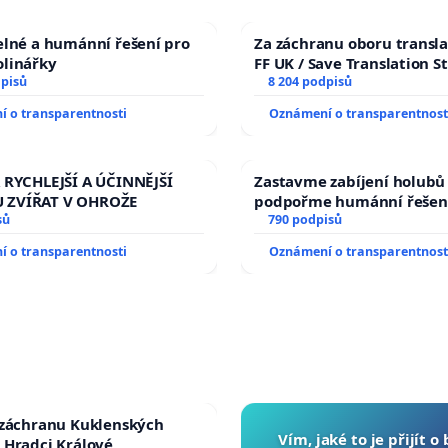
elné a humánní řešení pro
Za záchranu oboru transla
olinářky
FF UK / Save Translation S
dpisů
the Faculty of Arts, Charle
8 204 podpisů
University
 o transparentnosti
Oznámení o transparentnost
 RYCHLEJŠÍ A ÚČINNĚJŠÍ
Zastavme zabíjení holubů 
 ZVÍŘAT V OHROŽE
podpořme humánní řešen
sů
790 podpisů
 o transparentnosti
Oznámení o transparentnost
 záchranu Kuklenských
Vím, jaké to je přijít o
 Hradci Králové