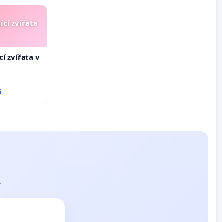
ící zvířata
í zvířata v
i
?