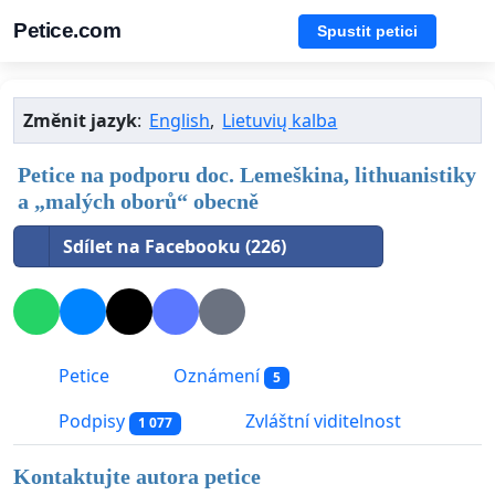
Petice.com
Spustit petici
Změnit jazyk
:
English
,
Lietuvių kalba
Petice na podporu doc. Lemeškina, lithuanistiky
a „malých oborů“ obecně
Sdílet na Facebooku (226)
Petice
Oznámení
5
Podpisy
Zvláštní viditelnost
1 077
Kontaktujte autora petice