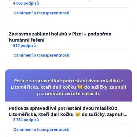
aby se tragédie malé Viktorky už nemohla opakovat!
4 566 podpisů
Oznámení o transparentnosti
Zastavme zabíjení holubů v Plzni – podpořme
humánní řešení
810 podpisů
Oznámení o transparentnosti
Petice za spravedlivé potrestání dvou mladíků z
Litoměřicka, kteří dali kočku 😿 do sušičky, zapnuli
ji a umírání zvířete natočili.
Petice za spravedlivé potrestání dvou mladíků z
Litoměřicka, kteří dali kočku 😿 do sušičky, zapnuli ji
a umírání zvířete natočili.
3 754 podpisů
Oznámení o transparentnosti