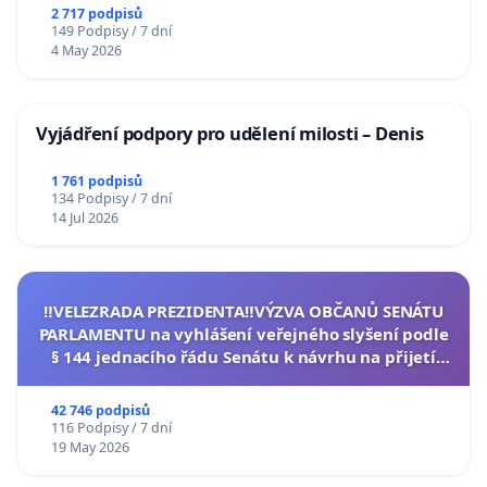
2 717 podpisů
149 Podpisy / 7 dní
4 May 2026
Vyjádření podpory pro udělení milosti – Denis
1 761 podpisů
134 Podpisy / 7 dní
14 Jul 2026
‼️VELEZRADA PREZIDENTA‼️VÝZVA OBČANŮ SENÁTU
PARLAMENTU na vyhlášení veřejného slyšení podle
§ 144 jednacího řádu Senátu k návrhu na přijetí
usnesení k podání ústavní žaloby na prezidenta
republiky
42 746 podpisů
116 Podpisy / 7 dní
19 May 2026