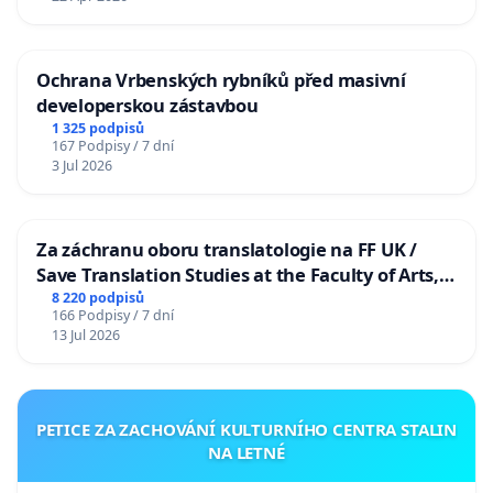
Ochrana Vrbenských rybníků před masivní
developerskou zástavbou
1 325 podpisů
167 Podpisy / 7 dní
3 Jul 2026
Za záchranu oboru translatologie na FF UK /
Save Translation Studies at the Faculty of Arts,
Charles University
8 220 podpisů
166 Podpisy / 7 dní
13 Jul 2026
PETICE ZA ZACHOVÁNÍ KULTURNÍHO CENTRA STALIN
NA LETNÉ