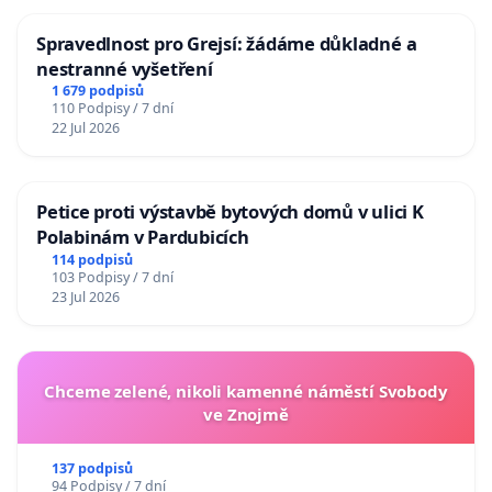
Spravedlnost pro Grejsí: žádáme důkladné a
nestranné vyšetření
1 679 podpisů
110 Podpisy / 7 dní
22 Jul 2026
Petice proti výstavbě bytových domů v ulici K
Polabinám v Pardubicích
114 podpisů
103 Podpisy / 7 dní
23 Jul 2026
Chceme zelené, nikoli kamenné náměstí Svobody
ve Znojmě
137 podpisů
94 Podpisy / 7 dní