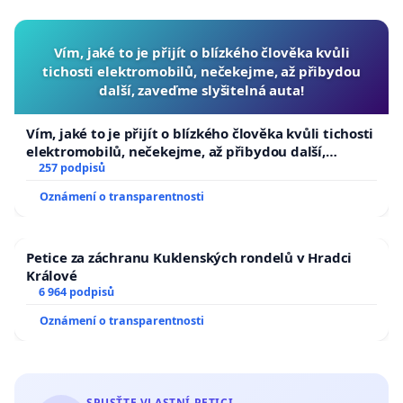
Vím, jaké to je přijít o blízkého člověka kvůli
tichosti elektromobilů, nečekejme, až přibydou
další, zaveďme slyšitelná auta!
Vím, jaké to je přijít o blízkého člověka kvůli tichosti
elektromobilů, nečekejme, až přibydou další,
zaveďme slyšitelná auta!
257 podpisů
Oznámení o transparentnosti
Petice za záchranu Kuklenských rondelů v Hradci
Králové
6 964 podpisů
Oznámení o transparentnosti
SPUSŤTE VLASTNÍ PETICI