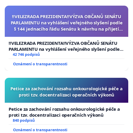
‼️VELEZRADA PREZIDENTA‼️VÝZVA OBČANŮ SENÁTU
PARLAMENTU na vyhlášení veřejného slyšení podle
§ 144 jednacího řádu Senátu k návrhu na přijetí
usnesení k podání ústavní žaloby na prezidenta
republiky
‼️VELEZRADA PREZIDENTA‼️VÝZVA OBČANŮ SENÁTU
PARLAMENTU na vyhlášení veřejného slyšení podle §
144 jednacího řádu Senátu k návrhu na přijetí
42 746 podpisů
usnesení k podání ústavní žaloby na prezidenta
Oznámení o transparentnosti
republiky
Petice za zachování rozsahu onkourologické péče a
proti tzv. docentralizaci operačních výkonů
Petice za zachování rozsahu onkourologické péče a
proti tzv. docentralizaci operačních výkonů
840 podpisů
Oznámení o transparentnosti