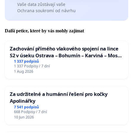
Vaše data zůstávají vaše
Ochrana soukromí od návrhu
Další petice, které by vás mohly zajímat
Zachování přímého vlakového spojení na lince
S2 v úseku Ostrava – Bohumín – Karviná – Mosty
u Jablunkova
1 337 podpisů
1 337 Podpisy / 7 dní
1 Aug 2026
Za udržitelné a humánní řešení pro kočky
Apolinářky
7 541 podpisů
668 Podpisy / 7 dní
10 Jun 2026