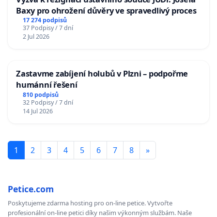
Baxy pro ohrožení důvěry ve spravedlivý proces
17 274 podpisů
37 Podpisy / 7 dní
2 Jul 2026
Zastavme zabíjení holubů v Plzni – podpořme
humánní řešení
810 podpisů
32 Podpisy / 7 dní
14 Jul 2026
1
2
3
4
5
6
7
8
»
Petice.com
Poskytujeme zdarma hosting pro on-line petice. Vytvořte
profesionální on-line petici díky našim výkonným službám. Naše