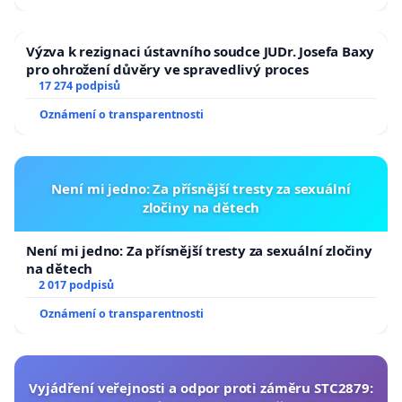
Výzva k rezignaci ústavního soudce JUDr. Josefa Baxy
pro ohrožení důvěry ve spravedlivý proces
17 274 podpisů
Oznámení o transparentnosti
Není mi jedno: Za přísnější tresty za sexuální
zločiny na dětech
Není mi jedno: Za přísnější tresty za sexuální zločiny
na dětech
2 017 podpisů
Oznámení o transparentnosti
Vyjádření veřejnosti a odpor proti záměru STC2879: