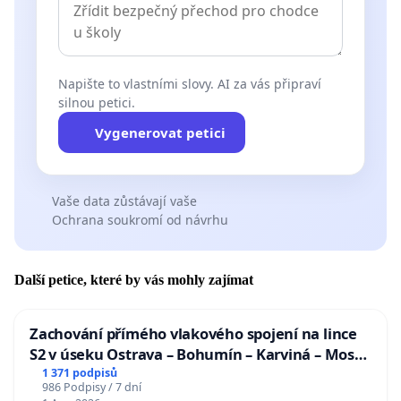
Napište to vlastními slovy. AI za vás připraví
silnou petici.
Vygenerovat petici
Vaše data zůstávají vaše
Ochrana soukromí od návrhu
Další petice, které by vás mohly zajímat
Zachování přímého vlakového spojení na lince
S2 v úseku Ostrava – Bohumín – Karviná – Mosty
u Jablunkova
1 371 podpisů
986 Podpisy / 7 dní