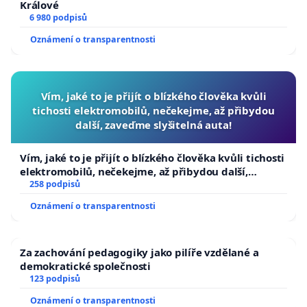
Králové
6 980 podpisů
Oznámení o transparentnosti
Vím, jaké to je přijít o blízkého člověka kvůli
tichosti elektromobilů, nečekejme, až přibydou
další, zaveďme slyšitelná auta!
Vím, jaké to je přijít o blízkého člověka kvůli tichosti
elektromobilů, nečekejme, až přibydou další,
zaveďme slyšitelná auta!
258 podpisů
Oznámení o transparentnosti
Za zachování pedagogiky jako pilíře vzdělané a
demokratické společnosti
123 podpisů
Oznámení o transparentnosti