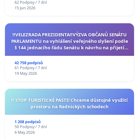
62 Podpisy / 7 dní
15 Jun 2026
‼️VELEZRADA PREZIDENTA‼️VÝZVA OBČANŮ SENÁTU
PARLAMENTU na vyhlášení veřejného slyšení podle
§ 144 jednacího řádu Senátu k návrhu na přijetí
usnesení k podání ústavní žaloby na prezidenta
republiky
42 758 podpisů
61 Podpisy / 7 dní
19 May 2026
‼️ STOP TURISTICKÉ PASTI! Chceme důstojné využití
prostoru na Radnických schodech
1 208 podpisů
50 Podpisy / 7 dní
6 May 2026