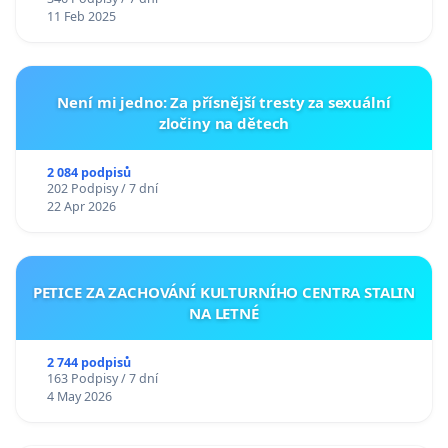
11 Feb 2025
Není mi jedno: Za přísnější tresty za sexuální
zločiny na dětech
2 084 podpisů
202 Podpisy / 7 dní
22 Apr 2026
PETICE ZA ZACHOVÁNÍ KULTURNÍHO CENTRA STALIN
NA LETNÉ
2 744 podpisů
163 Podpisy / 7 dní
4 May 2026