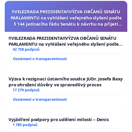
‼️VELEZRADA PREZIDENTA‼️VÝZVA OBČANŮ SENÁTU
PARLAMENTU na vyhlášení veřejného slyšení podle
§ 144 jednacího řádu Senátu k návrhu na přijetí
usnesení k podání ústavní žaloby na prezidenta
republiky
‼️VELEZRADA PREZIDENTA‼️VÝZVA OBČANŮ SENÁTU
PARLAMENTU na vyhlášení veřejného slyšení podle §
144 jednacího řádu Senátu k návrhu na přijetí
42 758 podpisů
usnesení k podání ústavní žaloby na prezidenta
Oznámení o transparentnosti
republiky
Výzva k rezignaci ústavního soudce JUDr. Josefa Baxy
pro ohrožení důvěry ve spravedlivý proces
17 279 podpisů
Oznámení o transparentnosti
Vyjádření podpory pro udělení milosti – Denis
1 785 podpisů