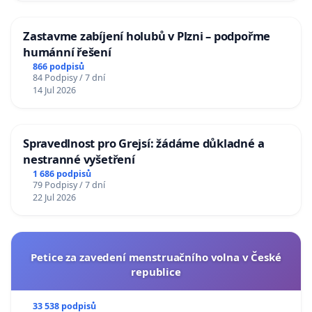
Zastavme zabíjení holubů v Plzni – podpořme
humánní řešení
866 podpisů
84 Podpisy / 7 dní
14 Jul 2026
Spravedlnost pro Grejsí: žádáme důkladné a
nestranné vyšetření
1 686 podpisů
79 Podpisy / 7 dní
22 Jul 2026
Petice za zavedení menstruačního volna v České
republice
33 538 podpisů