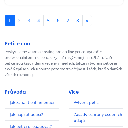
1
2
3
4
5
6
7
8
»
Petice.com
Poskytujeme zdarma hosting pro on-line petice. Vytvořte
profesionální on-line petici díky našim výkonným službám. Naše
petice jsou každý den uvedeny v médiích, takže vytvoření petice je
skvělý způsob, jak upoutat pozornost veřejnosti i těch, kteří o daných
věcech rozhodují.
Průvodci
Více
Jak zahájit online petici
Vytvořit petici
Jak napsat petici?
Zásady ochrany osobních
údajů
Jak petici propagovat?