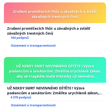
Zrušení promlčecích lhůt u závažných a zvlášť
závažných trestných činů
Zrušení promlčecích lhůt u závažných a zvlášť
závažných trestných činů
164 podpisů
Oznámení o transparentnosti
UŽ NIKDY SMRT NEVINNÉHO DÍTĚTE ! Výzva
poslancům a senátorům: Změňte urychleně zákon,
aby se tragédie malé Viktorky už nemohla
opakovat!
UŽ NIKDY SMRT NEVINNÉHO DÍTĚTE ! Výzva
poslancům a senátorům: Změňte urychleně zákon,
aby se tragédie malé Viktorky už nemohla opakovat!
4 570 podpisů
Oznámení o transparentnosti