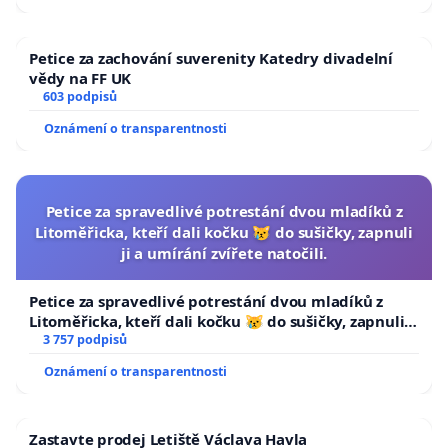
Petice za zachování suverenity Katedry divadelní
vědy na FF UK
603 podpisů
Oznámení o transparentnosti
Petice za spravedlivé potrestání dvou mladíků z
Litoměřicka, kteří dali kočku 😿 do sušičky, zapnuli
ji a umírání zvířete natočili.
Petice za spravedlivé potrestání dvou mladíků z
Litoměřicka, kteří dali kočku 😿 do sušičky, zapnuli ji
a umírání zvířete natočili.
3 757 podpisů
Oznámení o transparentnosti
Zastavte prodej Letiště Václava Havla