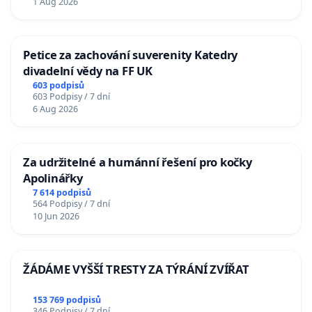
1 Aug 2026
Petice za zachování suverenity Katedry
divadelní vědy na FF UK
603 podpisů
603 Podpisy / 7 dní
6 Aug 2026
Za udržitelné a humánní řešení pro kočky
Apolinářky
7 614 podpisů
564 Podpisy / 7 dní
10 Jun 2026
ŽÁDÁME VYŠŠÍ TRESTY ZA TÝRÁNÍ ZVÍŘAT
153 769 podpisů
346 Podpisy / 7 dní