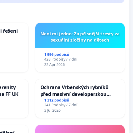
í řešení
Není mi jedno: Za přísnější tresty za
sexuální zločiny na dětech
1 996 podpisů
428 Podpisy / 7 dní
22 Apr 2026
erenity
Ochrana Vrbenských rybníků
na FF UK
před masivní developerskou
zástavbou
1 312 podpisů
241 Podpisy / 7 dní
3 Jul 2026
dělení