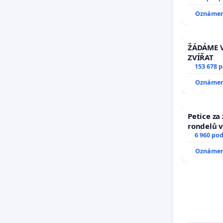
zaveďme s
Oznámení
ŽÁDÁME V
ZVÍŘAT
153 678 
Oznámení
Petice za
rondelů v
6 960 po
Oznámení