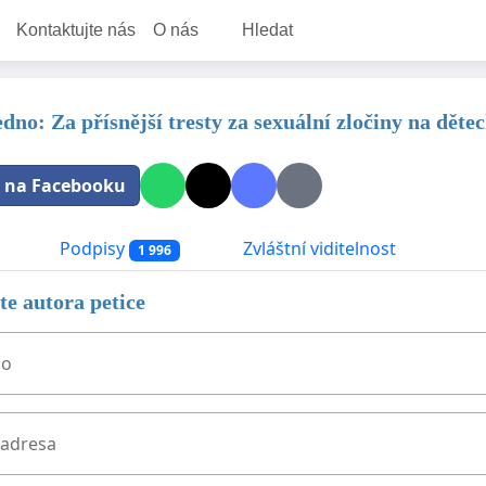
Kontaktujte nás
O nás
Hledat
dno: Za přísnější tresty za sexuální zločiny na děte
t na Facebooku
Podpisy
Zvláštní viditelnost
1 996
e autora petice
no
 adresa