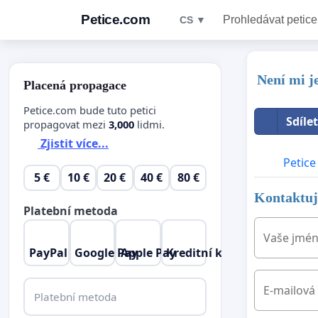
Petice.com
Prohledávat petice
CS ▼
Není mi je
Placená propagace
Petice.com bude tuto petici
Sdíle
propagovat mezi
3,000
lidmi.
Zjistit více...
Petice
5 €
10 €
20 €
40 €
80 €
Kontaktujt
Platební metoda
Vaše jmé
PayPal
Google Pay
Apple Pay
Kreditní karta
E-mailová
Platební metoda