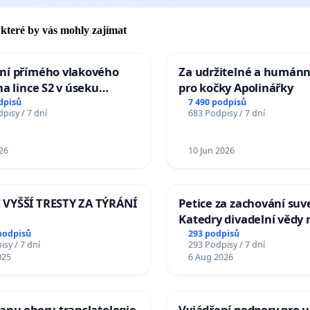
, které by vás mohly zajímat
ní přímého vlakového
Za udržitelné a humánn
na lince S2 v úseku
pro kočky Apolinářky
– Bohumín – Karviná –
dpisů
7 490 podpisů
pisy / 7 dní
683 Podpisy / 7 dní
 Jablunkova
26
10 Jun 2026
VYŠŠÍ TRESTY ZA TÝRÁNÍ
Petice za zachování suv
Katedry divadelní vědy 
podpisů
293 podpisů
sy / 7 dní
293 Podpisy / 7 dní
025
6 Aug 2026
anu oboru translatologie
Vyjádření podpory pro u