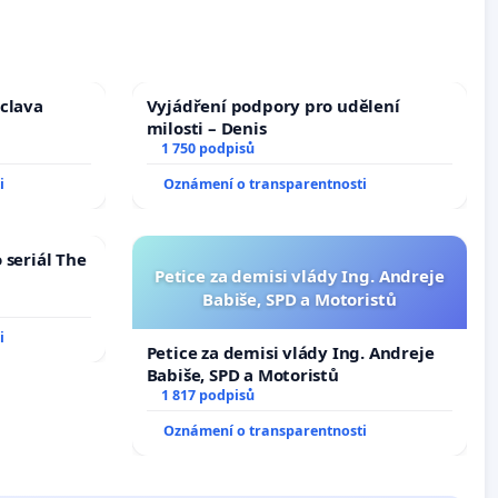
áclava
Vyjádření podpory pro udělení
milosti – Denis
1 750 podpisů
i
Oznámení o transparentnosti
 seriál The
Petice za demisi vlády Ing. Andreje
Babiše, SPD a Motoristů
i
Petice za demisi vlády Ing. Andreje
Babiše, SPD a Motoristů
1 817 podpisů
Oznámení o transparentnosti