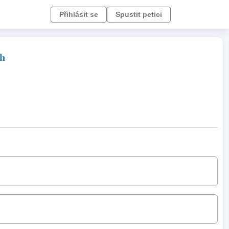
Přihlásit se
Spustit petici
ch