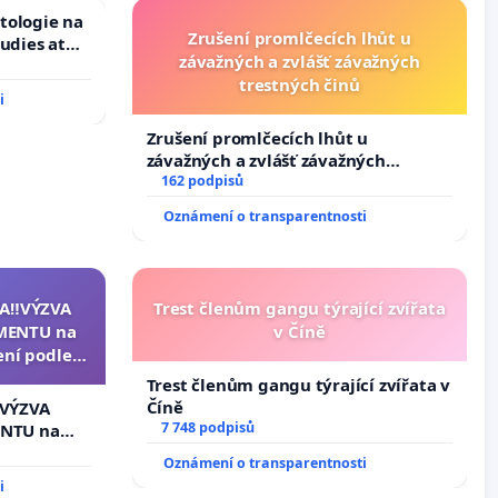
tologie na
Zrušení promlčecích lhůt u
tudies at
závažných a zvlášť závažných
s
trestných činů
i
Zrušení promlčecích lhůt u
závažných a zvlášť závažných
trestných činů
162 podpisů
Oznámení o transparentnosti
A‼️VÝZVA
Trest členům gangu týrající zvířata
MENTU na
v Číně
ení podle §
enátu k
Trest členům gangu týrající zvířata v
ní k podání
Číně
️VÝZVA
zidenta
7 748 podpisů
NTU na
í podle §
Oznámení o transparentnosti
u k návrhu
i
ní ústavní