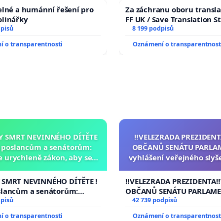
elné a humánní řešení pro
Za záchranu oboru transla
olinářky
FF UK / Save Translation S
dpisů
the Faculty of Arts, Charle
8 199 podpisů
University
 o transparentnosti
Oznámení o transparentnost
Y SMRT NEVINNÉHO DÍTĚTE
‼️VELEZRADA PREZIDENT
a poslancům a senátorům:
OBČANŮ SENÁTU PARLA
 urychleně zákon, aby se
vyhlášení veřejného slyš
 malé Viktorky už nemohla
144 jednacího řádu S
opakovat!
návrhu na přijetí usnese
 SMRT NEVINNÉHO DÍTĚTE !
‼️VELEZRADA PREZIDENTA‼
ústavní žaloby na pre
slancům a senátorům:
OBČANŮ SENÁTU PARLAME
republiky
rychleně zákon, aby se
dpisů
vyhlášení veřejného slyšen
42 739 podpisů
 malé Viktorky už nemohla
144 jednacího řádu Senát
 o transparentnosti
Oznámení o transparentnost
!
na přijetí usnesení k podá