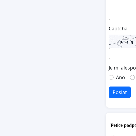
Captcha
Je mi alesp
Ano
Poslat
Petice podpo