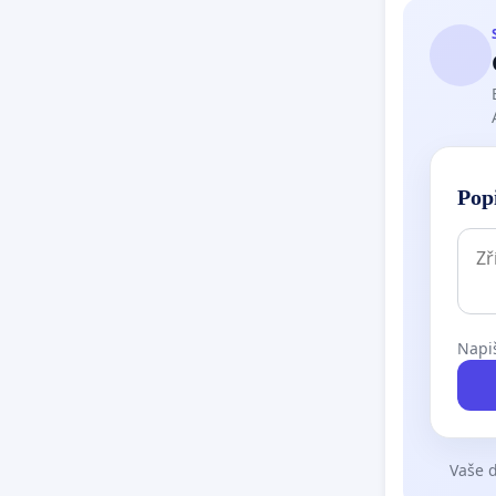
Pop
Napiš
Vaše d