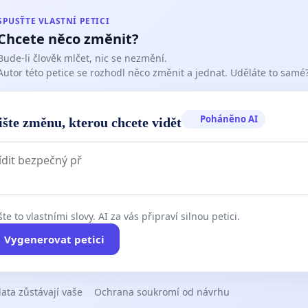
SPUSŤTE VLASTNÍ PETICI
Chcete něco změnit?
Bude-li člověk mlčet, nic se nezmění.
Autor této petice se rozhodl něco změnit a jednat. Uděláte to samé
Poháněno AI
ište změnu, kterou chcete vidět
te to vlastními slovy. AI za vás připraví silnou petici.
Vygenerovat petici
ata zůstávají vaše
Ochrana soukromí od návrhu