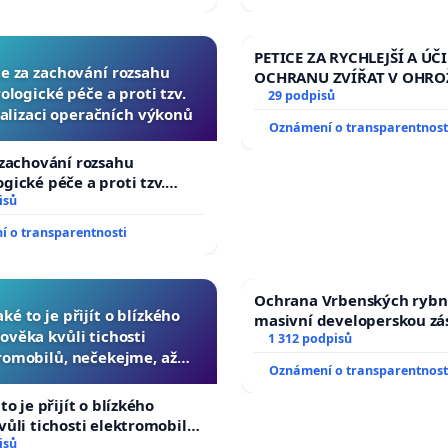
žaloby na prezidenta repu
PETICE ZA RYCHLEJŠÍ A ÚČ
ce za zachování rozsahu
OCHRANU ZVÍŘAT V OHRO
logické péče a proti tzv.
29 podpisů
alizaci operačních výkonů
Oznámení o transparentnost
 zachování rozsahu
gické péče a proti tzv.
izaci operačních výkonů
isů
 o transparentnosti
Ochrana Vrbenských rybn
aké to je přijít o blízkého
masivní developerskou z
lověka kvůli tichosti
1 312 podpisů
romobilů, nečekejme, až
Oznámení o transparentnost
 další, zaveďme slyšitelná
auta!
to je přijít o blízkého
vůli tichosti elektromobilů,
, až přibydou další,
isů