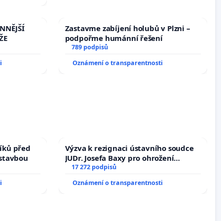
bliky
INNĚJŠÍ
Zastavme zabíjení holubů v Plzni –
ŽE
podpořme humánní řešení
789 podpisů
i
Oznámení o transparentnosti
íků před
Výzva k rezignaci ústavního soudce
ástavbou
JUDr. Josefa Baxy pro ohrožení
důvěry ve spravedlivý proces
17 272 podpisů
i
Oznámení o transparentnosti