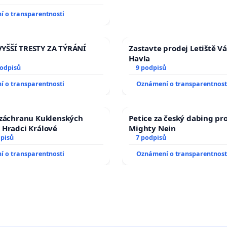
lyšitelná auta!
 o transparentnosti
YŠŠÍ TRESTY ZA TÝRÁNÍ
Zastavte prodej Letiště V
Havla
podpisů
9 podpisů
 o transparentnosti
Oznámení o transparentnost
 záchranu Kuklenských
Petice za český dabing pro
 Hradci Králové
Mighty Nein
dpisů
7 podpisů
 o transparentnosti
Oznámení o transparentnost