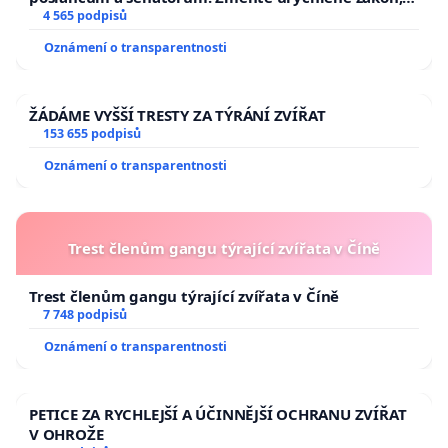
aby se tragédie malé Viktorky už nemohla opakovat!
4 565 podpisů
Oznámení o transparentnosti
ŽÁDÁME VYŠŠÍ TRESTY ZA TÝRÁNÍ ZVÍŘAT
153 655 podpisů
Oznámení o transparentnosti
Trest členům gangu týrající zvířata v Číně
Trest členům gangu týrající zvířata v Číně
7 748 podpisů
Oznámení o transparentnosti
PETICE ZA RYCHLEJŠÍ A ÚČINNĚJŠÍ OCHRANU ZVÍŘAT
V OHROŽE