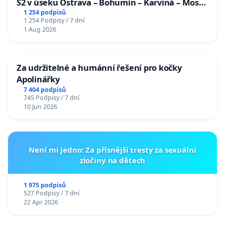
S2 v úseku Ostrava – Bohumín – Karviná – Mosty
u Jablunkova
1 254 podpisů
1 254 Podpisy / 7 dní
1 Aug 2026
Za udržitelné a humánní řešení pro kočky
Apolinářky
7 404 podpisů
745 Podpisy / 7 dní
10 Jun 2026
Není mi jedno: Za přísnější tresty za sexuální
zločiny na dětech
1 975 podpisů
527 Podpisy / 7 dní
22 Apr 2026