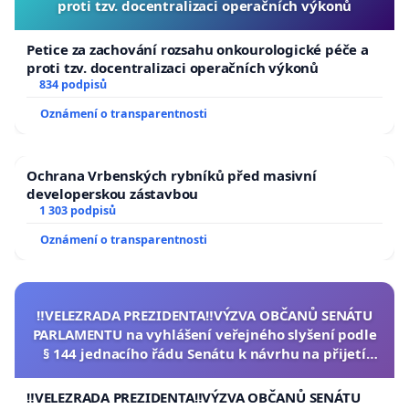
proti tzv. docentralizaci operačních výkonů
Petice za zachování rozsahu onkourologické péče a
proti tzv. docentralizaci operačních výkonů
834 podpisů
Oznámení o transparentnosti
Ochrana Vrbenských rybníků před masivní
developerskou zástavbou
1 303 podpisů
Oznámení o transparentnosti
‼️VELEZRADA PREZIDENTA‼️VÝZVA OBČANŮ SENÁTU
PARLAMENTU na vyhlášení veřejného slyšení podle
§ 144 jednacího řádu Senátu k návrhu na přijetí
usnesení k podání ústavní žaloby na prezidenta
republiky
‼️VELEZRADA PREZIDENTA‼️VÝZVA OBČANŮ SENÁTU