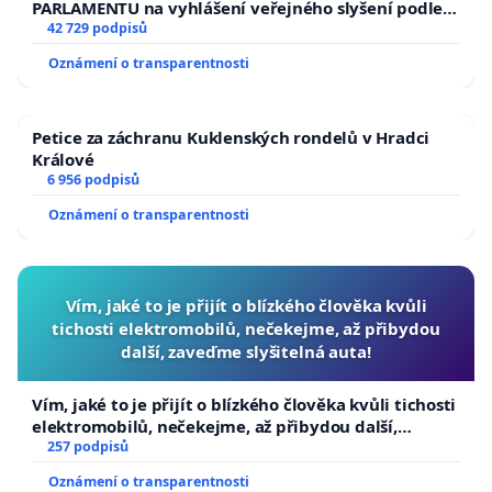
PARLAMENTU na vyhlášení veřejného slyšení podle §
144 jednacího řádu Senátu k návrhu na přijetí
42 729 podpisů
usnesení k podání ústavní žaloby na prezidenta
Oznámení o transparentnosti
republiky
Petice za záchranu Kuklenských rondelů v Hradci
Králové
6 956 podpisů
Oznámení o transparentnosti
Vím, jaké to je přijít o blízkého člověka kvůli
tichosti elektromobilů, nečekejme, až přibydou
další, zaveďme slyšitelná auta!
Vím, jaké to je přijít o blízkého člověka kvůli tichosti
elektromobilů, nečekejme, až přibydou další,
zaveďme slyšitelná auta!
257 podpisů
Oznámení o transparentnosti