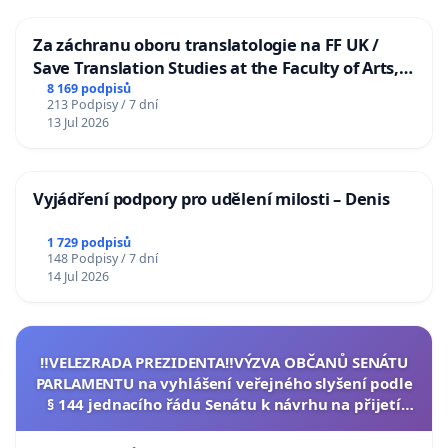
Za záchranu oboru translatologie na FF UK /
Save Translation Studies at the Faculty of Arts,
Charles University
8 169 podpisů
213 Podpisy / 7 dní
13 Jul 2026
Vyjádření podpory pro udělení milosti – Denis
1 729 podpisů
148 Podpisy / 7 dní
14 Jul 2026
‼️VELEZRADA PREZIDENTA‼️VÝZVA OBČANŮ SENÁTU
PARLAMENTU na vyhlášení veřejného slyšení podle
§ 144 jednacího řádu Senátu k návrhu na přijetí
usnesení k podání ústavní žaloby na prezidenta
republiky