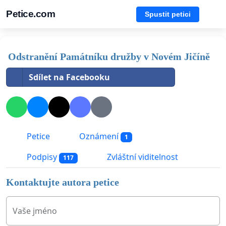
Petice.com
Spustit petici
Odstranění Památníku družby v Novém Jičíně
Sdílet na Facebooku
Petice
Oznámení
1
Podpisy
Zvláštní viditelnost
117
Kontaktujte autora petice
Vaše jméno