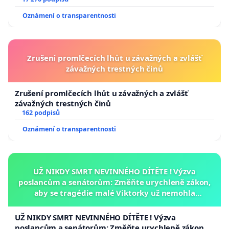
Oznámení o transparentnosti
Zrušení promlčecích lhůt u závažných a zvlášť
závažných trestných činů
Zrušení promlčecích lhůt u závažných a zvlášť
závažných trestných činů
162 podpisů
Oznámení o transparentnosti
UŽ NIKDY SMRT NEVINNÉHO DÍTĚTE ! Výzva
poslancům a senátorům: Změňte urychleně zákon,
aby se tragédie malé Viktorky už nemohla
opakovat!
UŽ NIKDY SMRT NEVINNÉHO DÍTĚTE ! Výzva
poslancům a senátorům: Změňte urychleně zákon,