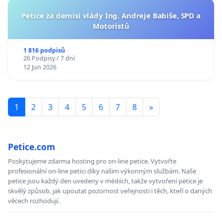
Petice za demisi vlády Ing. Andreje Babiše, SPD a
Motoristů
1 816 podpisů
26 Podpisy / 7 dní
12 Jun 2026
1
2
3
4
5
6
7
8
»
Petice.com
Poskytujeme zdarma hosting pro on-line petice. Vytvořte
profesionální on-line petici díky našim výkonným službám. Naše
petice jsou každý den uvedeny v médiích, takže vytvoření petice je
skvělý způsob, jak upoutat pozornost veřejnosti i těch, kteří o daných
věcech rozhodují.