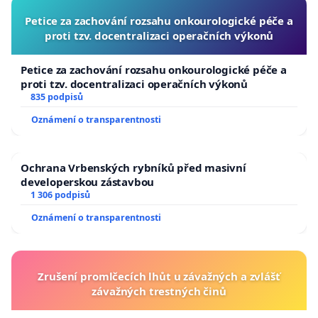
Petice za zachování rozsahu onkourologické péče a
proti tzv. docentralizaci operačních výkonů
Petice za zachování rozsahu onkourologické péče a
proti tzv. docentralizaci operačních výkonů
835 podpisů
Oznámení o transparentnosti
Ochrana Vrbenských rybníků před masivní
developerskou zástavbou
1 306 podpisů
Oznámení o transparentnosti
Zrušení promlčecích lhůt u závažných a zvlášť
závažných trestných činů