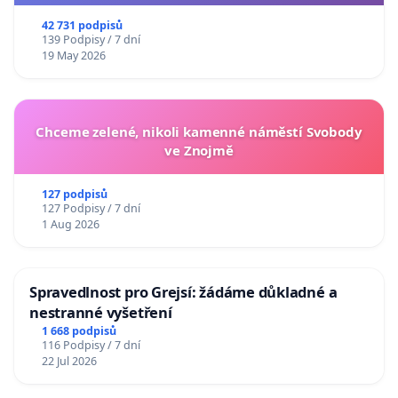
usnesení k podání ústavní žaloby na prezidenta
republiky
42 731 podpisů
139 Podpisy / 7 dní
19 May 2026
Chceme zelené, nikoli kamenné náměstí Svobody
ve Znojmě
127 podpisů
127 Podpisy / 7 dní
1 Aug 2026
Spravedlnost pro Grejsí: žádáme důkladné a
nestranné vyšetření
1 668 podpisů
116 Podpisy / 7 dní
22 Jul 2026