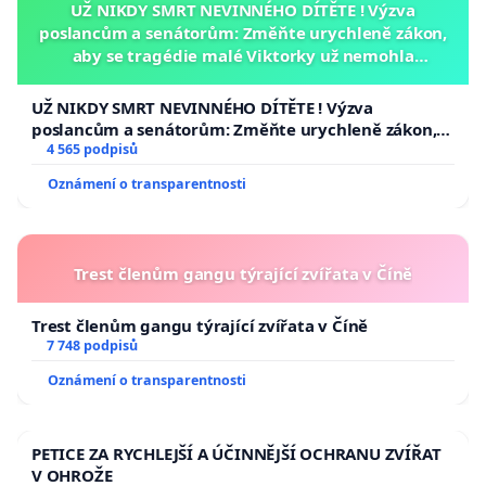
UŽ NIKDY SMRT NEVINNÉHO DÍTĚTE ! Výzva
poslancům a senátorům: Změňte urychleně zákon,
aby se tragédie malé Viktorky už nemohla
opakovat!
UŽ NIKDY SMRT NEVINNÉHO DÍTĚTE ! Výzva
poslancům a senátorům: Změňte urychleně zákon,
aby se tragédie malé Viktorky už nemohla opakovat!
4 565 podpisů
Oznámení o transparentnosti
Trest členům gangu týrající zvířata v Číně
Trest členům gangu týrající zvířata v Číně
7 748 podpisů
Oznámení o transparentnosti
PETICE ZA RYCHLEJŠÍ A ÚČINNĚJŠÍ OCHRANU ZVÍŘAT
V OHROŽE