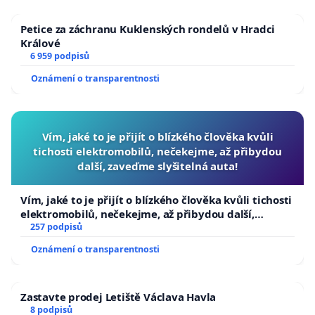
Petice za záchranu Kuklenských rondelů v Hradci
Králové
6 959 podpisů
Oznámení o transparentnosti
Vím, jaké to je přijít o blízkého člověka kvůli
tichosti elektromobilů, nečekejme, až přibydou
další, zaveďme slyšitelná auta!
Vím, jaké to je přijít o blízkého člověka kvůli tichosti
elektromobilů, nečekejme, až přibydou další,
zaveďme slyšitelná auta!
257 podpisů
Oznámení o transparentnosti
Zastavte prodej Letiště Václava Havla
8 podpisů