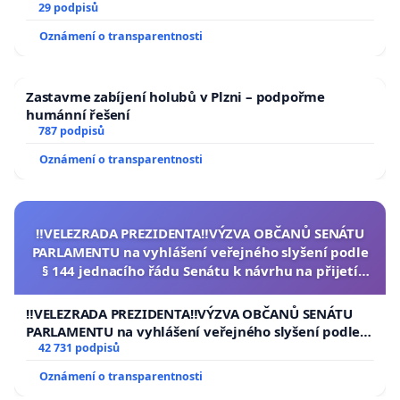
29 podpisů
Oznámení o transparentnosti
Zastavme zabíjení holubů v Plzni – podpořme
humánní řešení
787 podpisů
Oznámení o transparentnosti
‼️VELEZRADA PREZIDENTA‼️VÝZVA OBČANŮ SENÁTU
PARLAMENTU na vyhlášení veřejného slyšení podle
§ 144 jednacího řádu Senátu k návrhu na přijetí
usnesení k podání ústavní žaloby na prezidenta
republiky
‼️VELEZRADA PREZIDENTA‼️VÝZVA OBČANŮ SENÁTU
PARLAMENTU na vyhlášení veřejného slyšení podle §
144 jednacího řádu Senátu k návrhu na přijetí
42 731 podpisů
usnesení k podání ústavní žaloby na prezidenta
Oznámení o transparentnosti
republiky