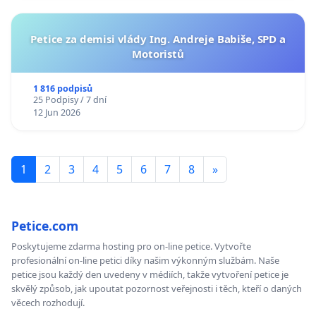
Petice za demisi vlády Ing. Andreje Babiše, SPD a
Motoristů
1 816 podpisů
25 Podpisy / 7 dní
12 Jun 2026
1
2
3
4
5
6
7
8
»
Petice.com
Poskytujeme zdarma hosting pro on-line petice. Vytvořte
profesionální on-line petici díky našim výkonným službám. Naše
petice jsou každý den uvedeny v médiích, takže vytvoření petice je
skvělý způsob, jak upoutat pozornost veřejnosti i těch, kteří o daných
věcech rozhodují.