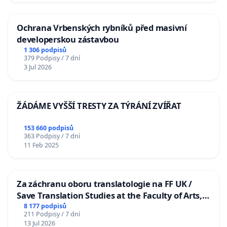
Ochrana Vrbenských rybníků před masivní
developerskou zástavbou
1 306 podpisů
379 Podpisy / 7 dní
3 Jul 2026
ŽÁDÁME VYŠŠÍ TRESTY ZA TÝRÁNÍ ZVÍŘAT
153 660 podpisů
363 Podpisy / 7 dní
11 Feb 2025
Za záchranu oboru translatologie na FF UK /
Save Translation Studies at the Faculty of Arts,
Charles University
8 177 podpisů
211 Podpisy / 7 dní
13 Jul 2026