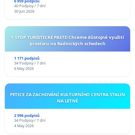
6 959 podpisů
40 Podpisy / 7 dní
30 Jun 2026
‼️ STOP TURISTICKÉ PASTI! Chceme důstojné využití
prostoru na Radnických schodech
1 171 podpisů
34 Podpisy / 7 dní
6 May 2026
PETICE ZA ZACHOVÁNÍ KULTURNÍHO CENTRA STALIN
NA LETNÉ
2 596 podpisů
34 Podpisy / 7 dní
4 May 2026