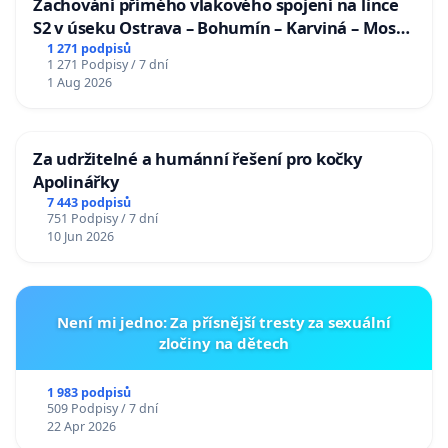
Zachování přímého vlakového spojení na lince
S2 v úseku Ostrava – Bohumín – Karviná – Mosty
u Jablunkova
1 271 podpisů
1 271 Podpisy / 7 dní
1 Aug 2026
Za udržitelné a humánní řešení pro kočky
Apolinářky
7 443 podpisů
751 Podpisy / 7 dní
10 Jun 2026
Není mi jedno: Za přísnější tresty za sexuální
zločiny na dětech
1 983 podpisů
509 Podpisy / 7 dní
22 Apr 2026