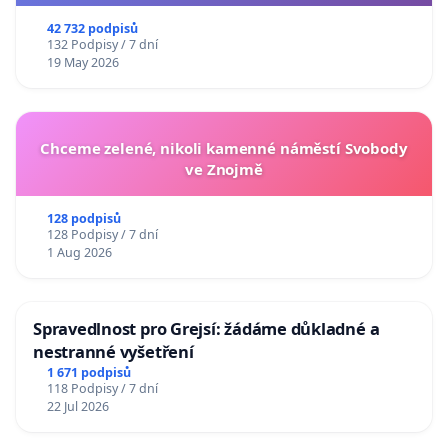
usnesení k podání ústavní žaloby na prezidenta
republiky
42 732 podpisů
132 Podpisy / 7 dní
19 May 2026
Chceme zelené, nikoli kamenné náměstí Svobody
ve Znojmě
128 podpisů
128 Podpisy / 7 dní
1 Aug 2026
Spravedlnost pro Grejsí: žádáme důkladné a
nestranné vyšetření
1 671 podpisů
118 Podpisy / 7 dní
22 Jul 2026