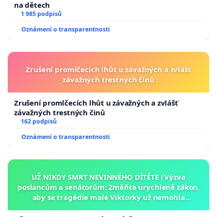
na dětech
1 985 podpisů
Oznámení o transparentnosti
Zrušení promlčecích lhůt u závažných a zvlášť
závažných trestných činů
Zrušení promlčecích lhůt u závažných a zvlášť
závažných trestných činů
162 podpisů
Oznámení o transparentnosti
UŽ NIKDY SMRT NEVINNÉHO DÍTĚTE ! Výzva
poslancům a senátorům: Změňte urychleně zákon,
aby se tragédie malé Viktorky už nemohla
opakovat!