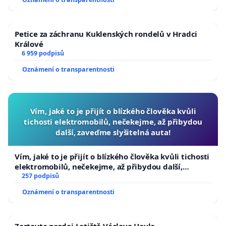
republiky
Petice za záchranu Kuklenských rondelů v Hradci
Králové
6 959 podpisů
Oznámení o transparentnosti
Vím, jaké to je přijít o blízkého člověka kvůli
tichosti elektromobilů, nečekejme, až přibydou
další, zaveďme slyšitelná auta!
Vím, jaké to je přijít o blízkého člověka kvůli tichosti
elektromobilů, nečekejme, až přibydou další,
zaveďme slyšitelná auta!
257 podpisů
Oznámení o transparentnosti
Zastavte prodej Letiště Václava Havla