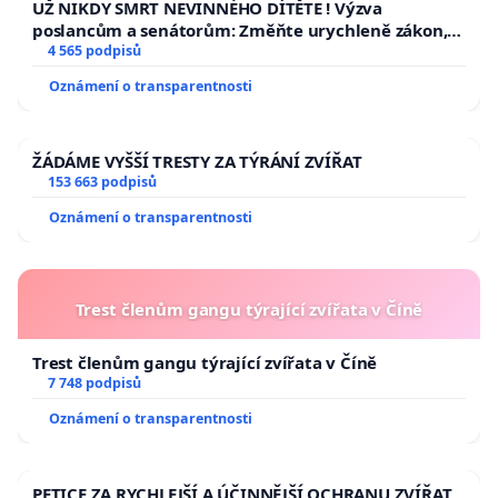
UŽ NIKDY SMRT NEVINNÉHO DÍTĚTE ! Výzva
poslancům a senátorům: Změňte urychleně zákon,
aby se tragédie malé Viktorky už nemohla opakovat!
4 565 podpisů
Oznámení o transparentnosti
ŽÁDÁME VYŠŠÍ TRESTY ZA TÝRÁNÍ ZVÍŘAT
153 663 podpisů
Oznámení o transparentnosti
Trest členům gangu týrající zvířata v Číně
Trest členům gangu týrající zvířata v Číně
7 748 podpisů
Oznámení o transparentnosti
PETICE ZA RYCHLEJŠÍ A ÚČINNĚJŠÍ OCHRANU ZVÍŘAT