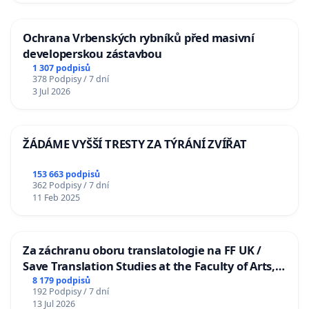
Ochrana Vrbenských rybníků před masivní
developerskou zástavbou
1 307 podpisů
378 Podpisy / 7 dní
3 Jul 2026
ŽÁDÁME VYŠŠÍ TRESTY ZA TÝRÁNÍ ZVÍŘAT
153 663 podpisů
362 Podpisy / 7 dní
11 Feb 2025
Za záchranu oboru translatologie na FF UK /
Save Translation Studies at the Faculty of Arts,
Charles University
8 179 podpisů
192 Podpisy / 7 dní
13 Jul 2026