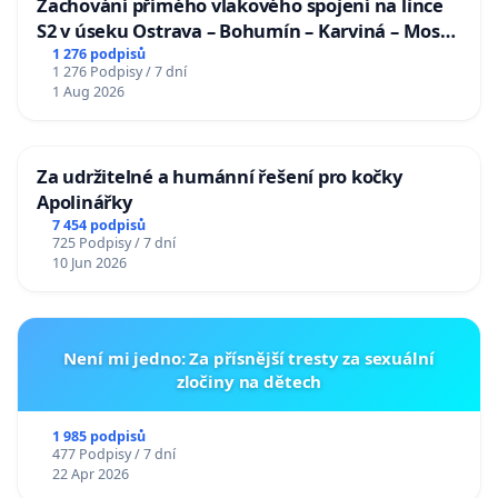
Zachování přímého vlakového spojení na lince
S2 v úseku Ostrava – Bohumín – Karviná – Mosty
u Jablunkova
1 276 podpisů
1 276 Podpisy / 7 dní
1 Aug 2026
Za udržitelné a humánní řešení pro kočky
Apolinářky
7 454 podpisů
725 Podpisy / 7 dní
10 Jun 2026
Není mi jedno: Za přísnější tresty za sexuální
zločiny na dětech
1 985 podpisů
477 Podpisy / 7 dní
22 Apr 2026