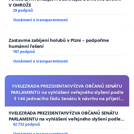
V OHROŽE
29 podpisů
Oznámení o transparentnosti
Zastavme zabíjení holubů v Plzni – podpořme
humánní řešení
787 podpisů
Oznámení o transparentnosti
‼️VELEZRADA PREZIDENTA‼️VÝZVA OBČANŮ SENÁTU
PARLAMENTU na vyhlášení veřejného slyšení podle
§ 144 jednacího řádu Senátu k návrhu na přijetí
usnesení k podání ústavní žaloby na prezidenta
republiky
‼️VELEZRADA PREZIDENTA‼️VÝZVA OBČANŮ SENÁTU
PARLAMENTU na vyhlášení veřejného slyšení podle §
144 jednacího řádu Senátu k návrhu na přijetí
42 732 podpisů
usnesení k podání ústavní žaloby na prezidenta
Oznámení o transparentnosti