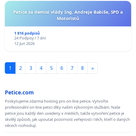
Petice za demisi vlády Ing. Andreje Babiše, SPD a
Motoristů
1 816 podpisů
24 Podpisy / 7 dní
12 Jun 2026
1
2
3
4
5
6
7
8
»
Petice.com
Poskytujeme zdarma hosting pro on-line petice. Vytvořte
profesionální on-line petici díky našim výkonným službám. Naše
petice jsou každý den uvedeny v médiích, takže vytvoření petice je
skvělý způsob, jak upoutat pozornost veřejnosti i těch, kteří o daných
věcech rozhodují.