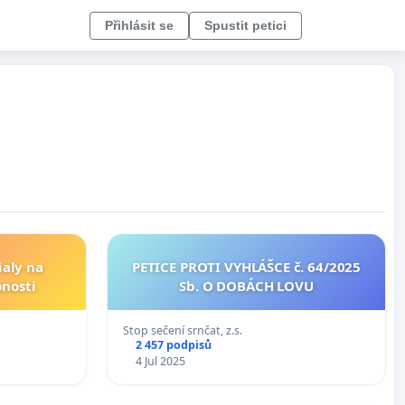
Přihlásit se
Spustit petici
ialy na
PETICE PROTI VYHLÁŠCE č. 64/2025
pnosti
Sb. O DOBÁCH LOVU
Stop sečení srnčat, z.s.
2 457 podpisů
4 Jul 2025