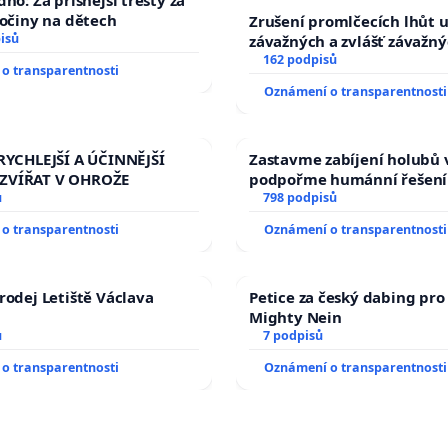
no: Za přísnější tresty za
ločiny na dětech
Zrušení promlčecích lhůt 
isů
závažných a zvlášť závažn
trestných činů
162 podpisů
o transparentnosti
Oznámení o transparentnosti
RYCHLEJŠÍ A ÚČINNĚJŠÍ
Zastavme zabíjení holubů v
ZVÍŘAT V OHROŽE
podpořme humánní řešení
ů
798 podpisů
o transparentnosti
Oznámení o transparentnosti
rodej Letiště Václava
Petice za český dabing pro 
Mighty Nein
ů
7 podpisů
o transparentnosti
Oznámení o transparentnosti