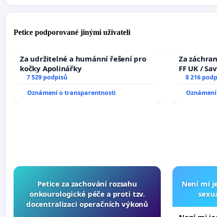
Petice podporované jinými uživateli
Za udržitelné a humánní řešení pro
Za záchran
kočky Apolinářky
FF UK / Sa
7 529 podpisů
the Faculty
8 216 podp
University
Oznámení o transparentnosti
Oznámení 
Petice za zachování rozsahu
Není mi je
onkourologické péče a proti tzv.
sexuá
docentralizaci operačních výkonů