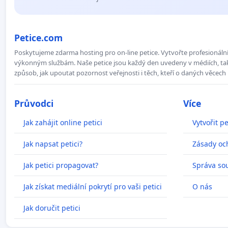
Petice.com
Poskytujeme zdarma hosting pro on-line petice. Vytvořte profesionální 
výkonným službám. Naše petice jsou každý den uvedeny v médiích, takž
způsob, jak upoutat pozornost veřejnosti i těch, kteří o daných věcech 
Průvodci
Více
Jak zahájit online petici
Vytvořit pe
Jak napsat petici?
Zásady oc
Jak petici propagovat?
Správa so
Jak získat mediální pokrytí pro vaši petici
O nás
Jak doručit petici