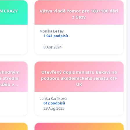
N CRAZY
Výzva vládě Pomoc pro 100+100 dětí
z Gazy
Monika Le Fay
1 041 podpisů
8 Apr 2024
nevhodným
Otevřený dopis ministru Bekovi na
 Střední
podporu akademického senátu KTF
lužeb v
UK
vě
Lenka Karfíková
612 podpisů
29 Aug 2025