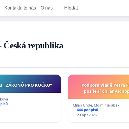
Kontaktujte nás
O nás
Hledat
 - Česká republika
u „ZÁKONŮ PRO KOČKU“
Podpora vládě Petra F
posílení obranyscho
áková
dpisů
Milan Uhde, Mojmír Jeřábek
666 podpisů
3
23 Apr 2025