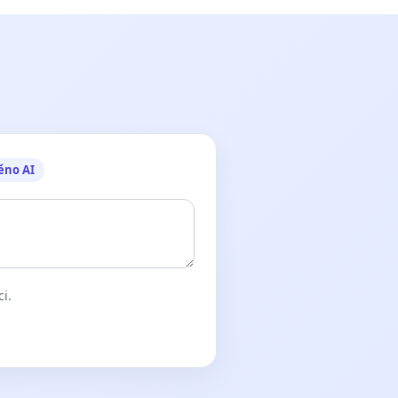
ěno AI
ci.