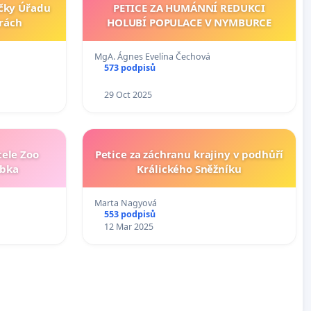
očky Úřadu
PETICE ZA HUMÁNNÍ REDUKCI
orách
HOLUBÍ POPULACE V NYMBURCE
MgA. Ágnes Evelína Čechová
573 podpisů
29 Oct 2025
tele Zoo
Petice za záchranu krajiny v podhůří
obka
Králického Sněžníku
Marta Nagyová
553 podpisů
12 Mar 2025