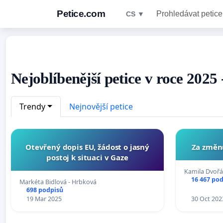
Petice.com
Prohledávat petice
CS ▼
Nejoblíbenější petice v roce 2025
Trendy
Nejnovější petice
Otevřený dopis EU, žádost o jasný
Za změn
postoj k situaci v Gaze
Kamila Dvoř
16 467 po
Markéta Bidlová - Hrbková
698 podpisů
19 Mar 2025
30 Oct 202