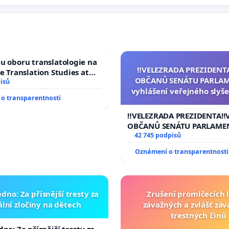
u oboru translatologie na
‼️VELEZRADA PREZIDENT
ve Translation Studies at
OBČANŮ SENÁTU PARLAM
 of Arts, Charles
isů
vyhlášení veřejného slyše
o transparentnosti
144 jednacího řádu Senát
na přijetí usnesení k podá
‼️VELEZRADA PREZIDENTA‼️
žaloby na prezidenta r
OBČANŮ SENÁTU PARLAME
vyhlášení veřejného slyšen
42 745 podpisů
144 jednacího řádu Senátu
Oznámení o transparentnosti
na přijetí usnesení k podá
žaloby na prezidenta repu
dno: Za přísnější tresty za
Zrušení promlčecích 
lní zločiny na dětech
závažných a zvlášť zá
trestných činů