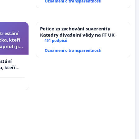
Oznámení o transparentnosti
Petice za zachování suverenity
trestání
Katedry divadelní vědy na FF UK
ka, kteří
451 podpisů
apnuli ji a
Oznámení o transparentnosti
čili.
estání
, kteří
pnuli ji a