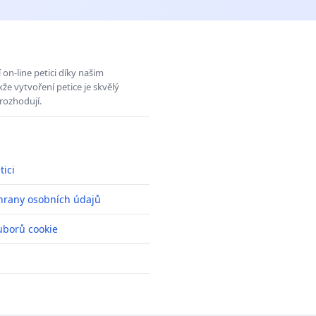
on-line petici díky našim
e vytvoření petice je skvělý
rozhodují.
tici
hrany osobních údajů
uborů cookie