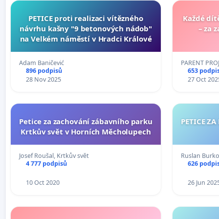
PETICE proti realizaci vítězného
Každé dít
návrhu kašny "9 betonových nádob"
– za 
na Velkém náměstí v Hradci Králové
Adam Baničević
PARENT PROJE
896 podpisů
653 podpi
28 Nov 2025
27 Oct 202
Petice za zachování zábavního parku
PETICE ZA
Krtkův svět v Horních Měcholupech
Josef Roušal, Krtkův svět
Ruslan Burk
4 777 podpisů
626 podpi
10 Oct 2020
26 Jun 202