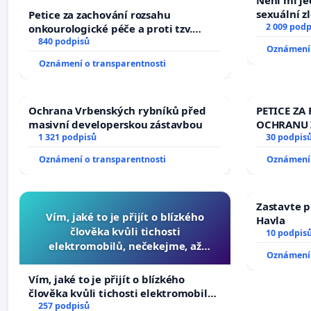
Není mi jed
sexuální z
Petice za zachování rozsahu
2 009 podp
onkourologické péče a proti tzv.
docentralizaci operačních výkonů
840 podpisů
Oznámení 
Oznámení o transparentnosti
Ochrana Vrbenských rybníků před
PETICE ZA 
masivní developerskou zástavbou
OCHRANU 
1 321 podpisů
30 podpis
Oznámení o transparentnosti
Oznámení 
Zastavte p
Vím, jaké to je přijít o blízkého
Havla
člověka kvůli tichosti
10 podpis
elektromobilů, nečekejme, až
Oznámení 
přibydou další, zaveďme slyšitelná
auta!
Vím, jaké to je přijít o blízkého
člověka kvůli tichosti elektromobilů,
nečekejme, až přibydou další,
257 podpisů