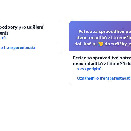
podpory pro udělení
Petice za spravedlivé po
Denis
dvou mladíků z Litoměřic
isů
dali kočku 😿 do sušičky, z
o transparentnosti
umírání zvířete nato
Petice za spravedlivé potr
dvou mladíků z Litoměřicka
dali kočku 😿 do sušičky, za
3 753 podpisů
umírání zvířete natočili.
Oznámení o transparentnosti