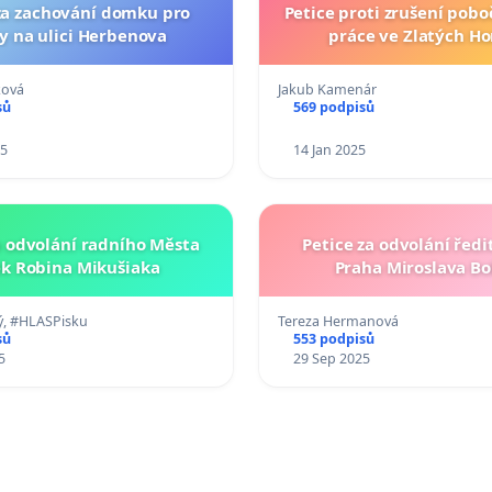
za zachování domku pro
Petice proti zrušení pob
y na ulici Herbenova
práce ve Zlatých H
ková
Jakub Kamenár
sů
569 podpisů
25
14 Jan 2025
a odvolání radního Města
Petice za odvolání ředi
ek Robina Mikušiaka
Praha Miroslava B
ý, #HLASPisku
Tereza Hermanová
sů
553 podpisů
5
29 Sep 2025