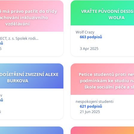
ě má právo patřit do třídy
VRAŤTE PŮVODNÍ DESIG
zachování inkluzivního
WOLFA
vzdělávání
Wolf Crazy
663 podpisů
CT, z. s. Spolek rodi…
sů
5
3 Apr 2025
 DOŠETŘENÍ ZMIZENÍ ALEXE
Petice studentů proti 
BURKOVA
podmínkám ke studiu na
škole sociální péče a s
Zábřehu na Mora
ov
sů
nespokojení studenti
621 podpisů
5
21 Jun 2025