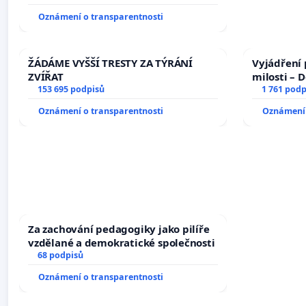
zaveďme slyšitelná auta!
Oznámení o transparentnosti
ŽÁDÁME VYŠŠÍ TRESTY ZA TÝRÁNÍ
Vyjádření 
ZVÍŘAT
milosti – 
153 695 podpisů
1 761 podp
Oznámení o transparentnosti
Oznámení 
Za zachování pedagogiky jako pilíře
vzdělané a demokratické společnosti
68 podpisů
Oznámení o transparentnosti