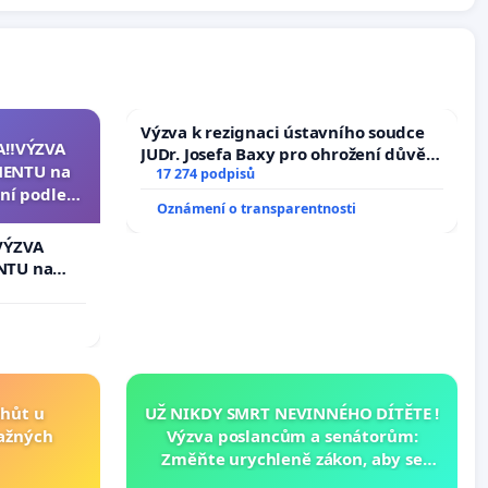
Výzva k rezignaci ústavního soudce
A‼️VÝZVA
JUDr. Josefa Baxy pro ohrožení důvěry
ENTU na
ve spravedlivý proces
17 274 podpisů
ní podle §
Oznámení o transparentnosti
u k návrhu
ní ústavní
VÝZVA
epubliky
NTU na
í podle §
 k návrhu
ní ústavní
bliky
lhůt u
UŽ NIKDY SMRT NEVINNÉHO DÍTĚTE !
važných
Výzva poslancům a senátorům:
Změňte urychleně zákon, aby se
tragédie malé Viktorky už nemohla