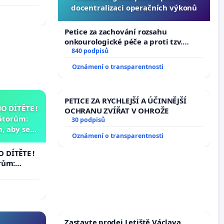
docentralizaci operačních výkonů
Petice za zachování rozsahu
onkourologické péče a proti tzv.
docentralizaci operačních výkonů
840 podpisů
Oznámení o transparentnosti
PETICE ZA RYCHLEJŠÍ A ÚČINNĚJŠÍ
 DÍTĚTE !
OCHRANU ZVÍŘAT V OHROŽE
átorům:
30 podpisů
, aby se
Oznámení o transparentnosti
už nemohla
 DÍTĚTE !
rům:
by se
 nemohla
Zastavte prodej Letiště Václava