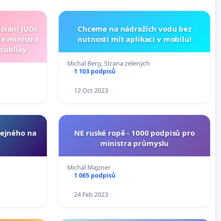
olání JUDr.
Chceme na nádražích vodu bez
ce ministra
nutnosti mít aplikaci v mobilu!
publiky
Michal Berg, Strana zelených
1 103 podpisů
12 Oct 2023
lejného na
NE ruské ropě - 1000 podpisů pro
ministra průmyslu
Michal Majzner
1 065 podpisů
24 Feb 2023