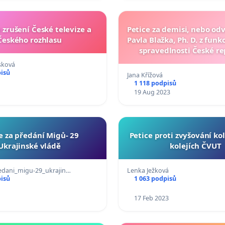
a zrušení České televize a
Petice za demisi, nebo odv
Českého rozhlasu
Pavla Blažka, Ph. D. z funk
spravedlnosti České re
sková
pisů
Jana Křížová
1 118 podpisů
19 Aug 2023
e za předání Migů- 29
Petice proti zvyšování ko
Ukrajinské vládě
kolejích ČVUT
edani_migu-29_ukrajin…
Lenka Ježková
pisů
1 063 podpisů
17 Feb 2023