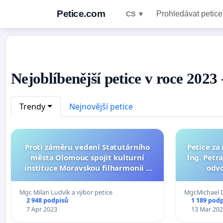
Petice.com
Prohledávat petice
CS ▼
Nejoblíbenější petice v roce 2023
Trendy
Nejnovější petice
Proti záměru vedení Statutárního
Petice za
města Olomouc spojit kulturní
Ing. Petra
instituce Moravskou filharmonii a
odvo
Moravské divadlo v jednu instituci
Mgr. Milan Ludvík a výbor petice
Mgr.Michael 
2 948 podpisů
1 189 pod
7 Apr 2023
13 Mar 20