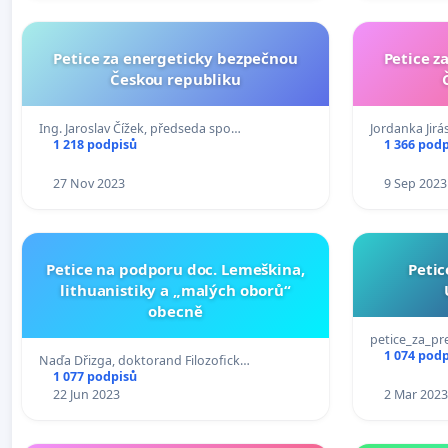
Petice za energeticky bezpečnou
Petice z
Českou republiku
Ing. Jaroslav Čížek, předseda spo…
Jordanka Jirá
1 218 podpisů
1 366 pod
27 Nov 2023
9 Sep 2023
Petice na podporu doc. Lemeškina,
Petic
lithuanistiky a „malých oborů“
obecně
petice_za_pr
1 074 pod
Naďa Dřizga, doktorand Filozofick…
1 077 podpisů
22 Jun 2023
2 Mar 2023