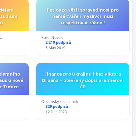
dělení
Petice za větší spravedlnost pro
 studium
němé tváře i myslivci musí
mů
respektovat zákon !
t…
Karel Novák
2 210 podpisů
5 May 2019
eklamního
Finance pro Ukrajinu i bez Viktora
aus u nové
Orbána – otevřený dopis premiérovi
t Trmice a
ČR
Občanský rozcestník
829 podpisů
12 Dec 2023