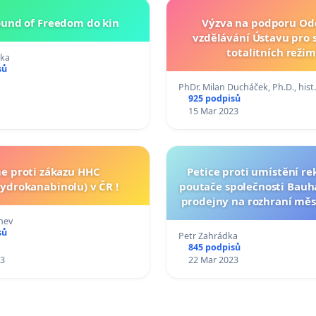
ound of Freedom do kin
Výzva na podporu Od
vzdělávání Ústavu pro
totalitních reži
čka
sů
PhDr. Milan Ducháček, Ph.D., his
925 podpisů
15 Mar 2023
e proti zákazu HHC
Petice proti umístění r
ydrokanabinolu) v ČR !
poutače společnosti Bauh
prodejny na rozhraní měs
Ústí nad Labem
nev
sů
Petr Zahrádka
845 podpisů
23
22 Mar 2023