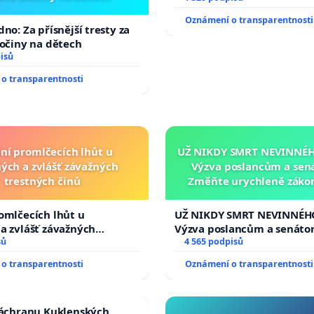
Oznámení o transparentnosti
no: Za přísnější tresty za
ločiny na dětech
isů
o transparentnosti
ní promlčecích lhůt u
UŽ NIKDY SMRT NEVINNÉHO
ých a zvlášť závažných
Výzva poslancům a sen
trestných činů
Změňte urychleně zákon
tragédie malé Viktorky 
opakovat!
omlčecích lhůt u
UŽ NIKDY SMRT NEVINNÉHO
a zvlášť závažných
Výzva poslancům a senáto
činů
sů
Změňte urychleně zákon, a
4 565 podpisů
tragédie malé Viktorky už
o transparentnosti
Oznámení o transparentnosti
opakovat!
záchranu Kuklenských