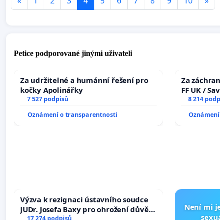
«
1
2
3
4
5
6
7
8
9
10
»
Petice podporované jinými uživateli
Za udržitelné a humánní řešení pro
Za záchran
kočky Apolinářky
FF UK / Sa
7 527 podpisů
the Faculty
8 214 podp
University
Oznámení o transparentnosti
Oznámení 
Výzva k rezignaci ústavního soudce
Není mi je
JUDr. Josefa Baxy pro ohrožení důvěry
sexuá
ve spravedlivý proces
17 274 podpisů