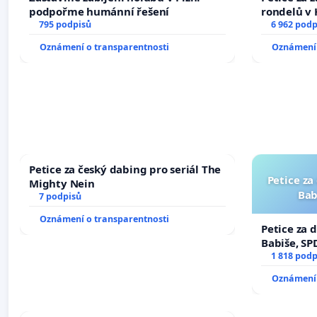
podpořme humánní řešení
rondelů v 
795 podpisů
6 962 podp
Oznámení o transparentnosti
Oznámení 
Petice za český dabing pro seriál The
Petice za
Mighty Nein
Bab
7 podpisů
Oznámení o transparentnosti
Petice za 
Babiše, SP
1 818 podp
Oznámení 