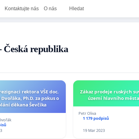
Kontaktujte nás
O nás
Hledat
 - Česká republika
 rezignaci rektora VŠE doc.
Zákaz prodeje ruských s
 Dvořáka, Ph.D. za pokus o
území hlavního města
lání děkana Ševčíka
Petr Oliva
1 179 podpisů
Dvořák
pisů
23
19 Mar 2023