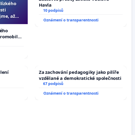
blízkého
Havla
sti
10 podpisů
jme, až
Oznámení o transparentnosti
slyšitelná
kého
tromobilů,
ší,
lení
Za zachování pedagogiky jako pilíře
vzdělané a demokratické společnosti
67 podpisů
Oznámení o transparentnosti