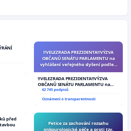
TÝRÁNÍ
‼️VELEZRADA PREZIDENTA‼️VÝZVA
OBČANŮ SENÁTU PARLAMENTU na
vyhlášení veřejného slyšení podle §
144 jednacího řádu Senátu k návrhu
na přijetí usnesení k podání ústavní
‼️VELEZRADA PREZIDENTA‼️VÝZVA
žaloby na prezidenta republiky
OBČANŮ SENÁTU PARLAMENTU na
vyhlášení veřejného slyšení podle §
42 745 podpisů
144 jednacího řádu Senátu k návrhu
Oznámení o transparentnosti
na přijetí usnesení k podání ústavní
žaloby na prezidenta republiky
ků před
Petice za zachování rozsahu
stavbou
onkourologické péče a proti tzv.