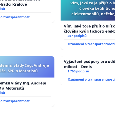
Vím, jaké to je přijít o 
Hradci Králové
člověka kvůli ticho
isů
elektromobilů, nečeke
o transparentnosti
přibydou další, zaveďme 
auta!
Vím, jaké to je přijít o blíz
člověka kvůli tichosti elek
nečekejme, až přibydou dal
257 podpisů
zaveďme slyšitelná auta!
Oznámení o transparentnosti
Vyjádření podpory pro udě
 demisi vlády Ing. Andreje
milosti – Denis
iše, SPD a Motoristů
1 760 podpisů
Oznámení o transparentnosti
demisi vlády Ing. Andreje
D a Motoristů
isů
o transparentnosti