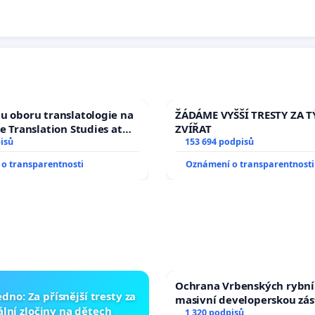
u oboru translatologie na
ŽÁDÁME VYŠŠÍ TRESTY ZA 
ve Translation Studies at
ZVÍŘAT
 of Arts, Charles
isů
153 694 podpisů
o transparentnosti
Oznámení o transparentnosti
Ochrana Vrbenských rybní
dno: Za přísnější tresty za
masivní developerskou zá
lní zločiny na dětech
1 320 podpisů