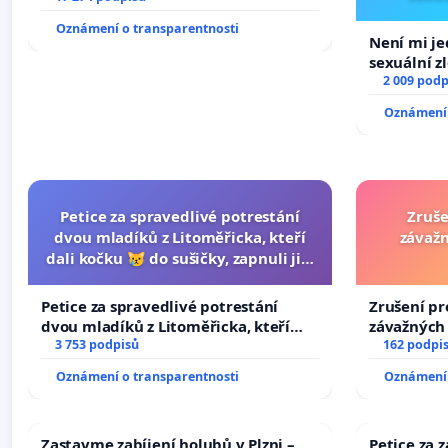
Oznámení o transparentnosti
Není mi jed
sexuální z
2 009 podp
Oznámení 
Petice za spravedlivé potrestání
Zruše
dvou mladíků z Litoměřicka, kteří
závažn
dali kočku 😿 do sušičky, zapnuli ji a
umírání zvířete natočili.
Petice za spravedlivé potrestání
Zrušení pr
dvou mladíků z Litoměřicka, kteří
závažných 
dali kočku 😿 do sušičky, zapnuli ji a
3 753 podpisů
trestných 
162 podpi
umírání zvířete natočili.
Oznámení o transparentnosti
Oznámení 
Zastavme zabíjení holubů v Plzni –
Petice za 