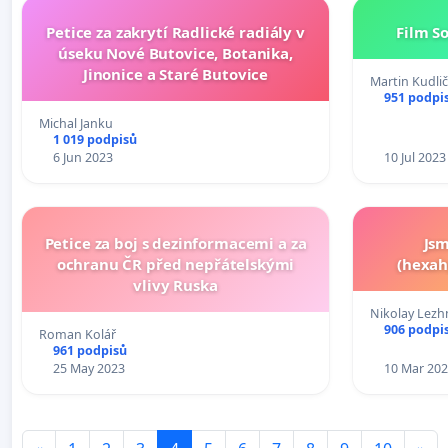
Petice za zakrytí Radlické radiály v
Film S
úseku Nové Butovice, Botanika,
Jinonice a Staré Butovice
Martin Kudli
951 podpi
Michal Janku
1 019 podpisů
6 Jun 2023
10 Jul 2023
Petice za boj s dezinformacemi a za
Jsm
ochranu ČR před nepřátelskými
(hexah
vlivy Ruska
Nikolay Lezh
906 podpi
Roman Kolář
961 podpisů
25 May 2023
10 Mar 20