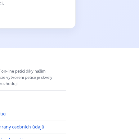
ci.
on-line petici díky našim
e vytvoření petice je skvělý
rozhodují.
tici
hrany osobních údajů