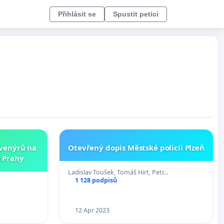
Přihlásit se
Spustit petici
uvenýrů na
Otevřený dopis Městské policii Plzeň
 Prahy
Ladislav Toušek, Tomáš Hirt, Petr…
1 128 podpisů
12 Apr 2023