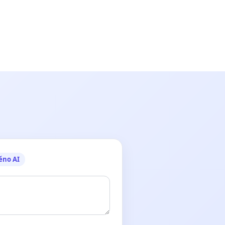
ěno AI