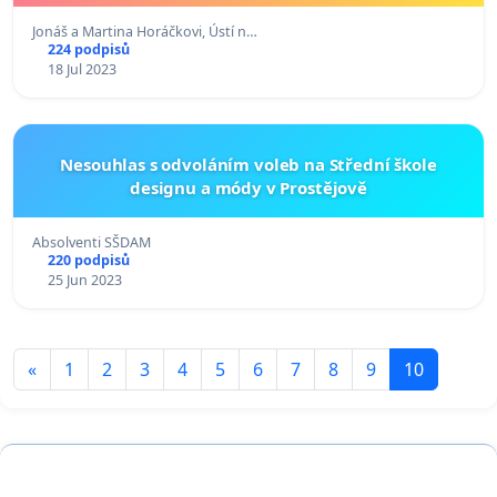
Jonáš a Martina Horáčkovi, Ústí n…
224 podpisů
18 Jul 2023
Nesouhlas s odvoláním voleb na Střední škole
designu a módy v Prostějově
Absolventi SŠDAM
220 podpisů
25 Jun 2023
«
1
2
3
4
5
6
7
8
9
10