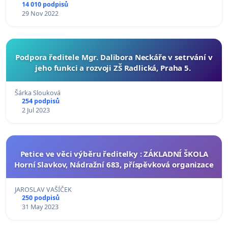
14 010 podpisů
29 Nov 2022
Podpora ředitele Mgr. Dalibora Neckáře v setrvání v
jeho funkci a rozvoji ZŠ Radlická, Praha 5.
Šárka Slouková
254 podpisů
2 Jul 2023
Petice ve věci výběru ředitelky : ZÁKLADNÍ ŠKOLA
Horní Slavkov, Nádražní 683, příspěvková organizace
JAROSLAV VAŠÍČEK
250 podpisů
31 May 2023