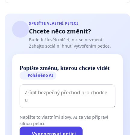
SPUSŤTE VLASTNÍ PETICI
Chcete něco změnit?
Bude-li člověk mlčet, nic se nezmění.
Zahajte sociální hnutí vytvořením petice.
Popište změnu, kterou chcete vidět
Poháněno AI
Napište to vlastními slovy. AI za vás připraví
silnou petici.
Vygenerovat petici