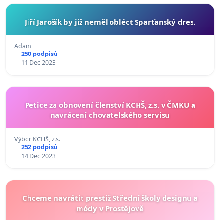
Jiří Jarošík by již neměl obléct Sparťanský dres.
Adam
250 podpisů
11 Dec 2023
Petice za obnovení členství KCHŠ, z.s. v ČMKU a
navrácení chovatelského servisu
Výbor KCHŠ, z.s.
252 podpisů
14 Dec 2023
Chceme navrátit prestiž Střední školy designu a
módy v Prostějově