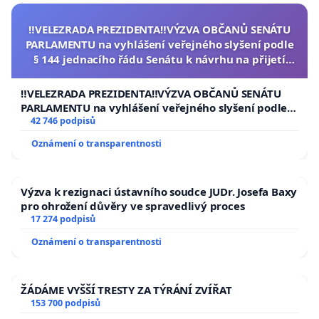
‼️VELEZRADA PREZIDENTA‼️VÝZVA OBČANŮ SENÁTU
PARLAMENTU na vyhlášení veřejného slyšení podle
§ 144 jednacího řádu Senátu k návrhu na přijetí
usnesení k podání ústavní žaloby na prezidenta
republiky
‼️VELEZRADA PREZIDENTA‼️VÝZVA OBČANŮ SENÁTU
PARLAMENTU na vyhlášení veřejného slyšení podle §
144 jednacího řádu Senátu k návrhu na přijetí
42 746 podpisů
usnesení k podání ústavní žaloby na prezidenta
Oznámení o transparentnosti
republiky
Výzva k rezignaci ústavního soudce JUDr. Josefa Baxy
pro ohrožení důvěry ve spravedlivý proces
17 274 podpisů
Oznámení o transparentnosti
ŽÁDÁME VYŠŠÍ TRESTY ZA TÝRÁNÍ ZVÍŘAT
153 700 podpisů