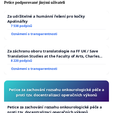
Petice podporované jinými uživateli
Za udržitelné a humánní řešení pro kočky
Apolinářky
7 538 podpisů
Oznámení o transparentnosti
Za záchranu oboru translatologie na FF UK / Save
Translation Studies at the Faculty of Arts, Charles
University
8 220 podpisů
Oznámení o transparentnosti
Petice za zachování rozsahu onkourologické péče a
proti tzv. docentralizaci operačních výkonů
Petice za zachování rozsahu onkourologické péče a
proti tzv. docentralizaci operačních výkonů