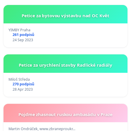
Petice za bytovou výstavbu nad OC Květ
YIMBY Praha
261 podpisů
24 Sep 2023
Petice za urychlení stavby Radlické radiály
Miloš Středa
270 podpisů
28 Apr 2023
Pojďme zhasnout ruskou ambasádu v Praze
Martin Ondráček, www.zbraneproukr…