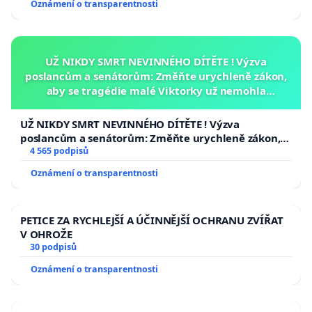
Oznámení o transparentnosti
UŽ NIKDY SMRT NEVINNÉHO DÍTĚTE ! Výzva
poslancům a senátorům: Změňte urychleně zákon,
aby se tragédie malé Viktorky už nemohla
opakovat!
UŽ NIKDY SMRT NEVINNÉHO DÍTĚTE ! Výzva
poslancům a senátorům: Změňte urychleně zákon,
aby se tragédie malé Viktorky už nemohla opakovat!
4 565 podpisů
Oznámení o transparentnosti
PETICE ZA RYCHLEJŠÍ A ÚČINNĚJŠÍ OCHRANU ZVÍŘAT
V OHROŽE
30 podpisů
Oznámení o transparentnosti