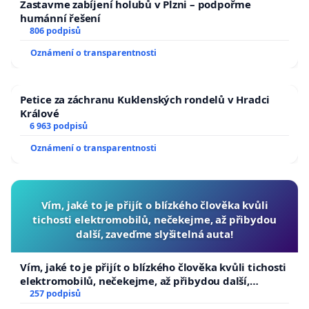
Zastavme zabíjení holubů v Plzni – podpořme
humánní řešení
806 podpisů
Oznámení o transparentnosti
Petice za záchranu Kuklenských rondelů v Hradci
Králové
6 963 podpisů
Oznámení o transparentnosti
Vím, jaké to je přijít o blízkého člověka kvůli
tichosti elektromobilů, nečekejme, až přibydou
další, zaveďme slyšitelná auta!
Vím, jaké to je přijít o blízkého člověka kvůli tichosti
elektromobilů, nečekejme, až přibydou další,
zaveďme slyšitelná auta!
257 podpisů