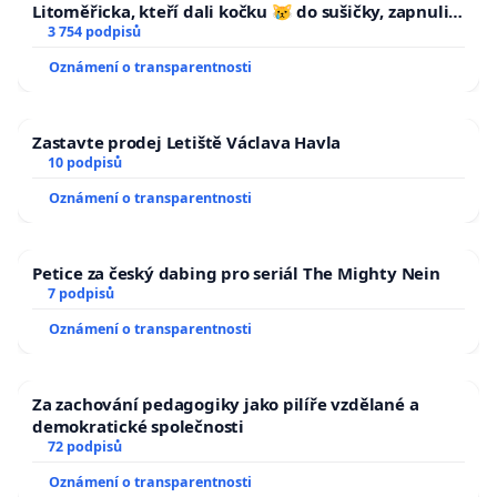
Litoměřicka, kteří dali kočku 😿 do sušičky, zapnuli ji
a umírání zvířete natočili.
3 754 podpisů
Oznámení o transparentnosti
Zastavte prodej Letiště Václava Havla
10 podpisů
Oznámení o transparentnosti
Petice za český dabing pro seriál The Mighty Nein
7 podpisů
Oznámení o transparentnosti
Za zachování pedagogiky jako pilíře vzdělané a
demokratické společnosti
72 podpisů
Oznámení o transparentnosti