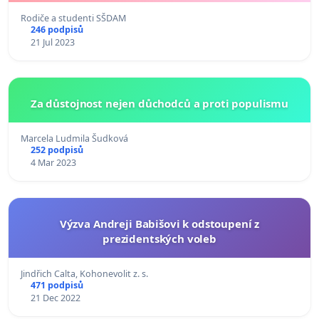
Rodiče a studenti SŠDAM
246 podpisů
21 Jul 2023
Za důstojnost nejen důchodců a proti populismu
Marcela Ludmila Šudková
252 podpisů
4 Mar 2023
Výzva Andreji Babišovi k odstoupení z
prezidentských voleb
Jindřich Calta, Kohonevolit z. s.
471 podpisů
21 Dec 2022