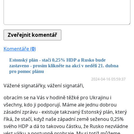
Komentáře (
0
)
Estonský plán - stačí 0,25% HDP a Rusko bude
zastaveno - prosím klikněte na akci v neděli 21. dubna
pro pomoc plánu
2024-04-16 05:59:37
Vážené signatářky, vážení signatáři,
obracím se na Vás v hodině těžké pro Ukrajinu i
všechny, kdo ji podporují. Máme ale jednu dobrou
zásadní zprávu - existuje takzvaný Estonský plán, který
říká, že stačí, když naše západní země seženou 0,25%
svého HDP a dá to takovou částku, že Rusko nezvládne
vést válku a postupně prohraje. My si totiž můžeme