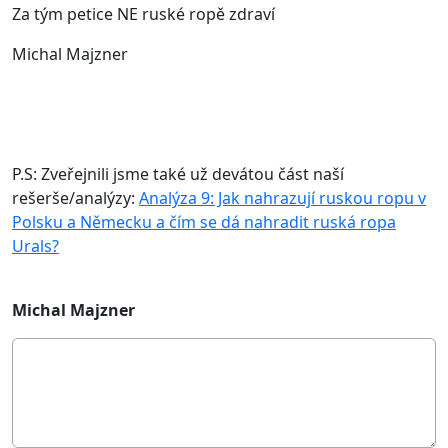
Za tým petice NE ruské ropě zdraví
Michal Majzner
P.S: Zveřejnili jsme také už devátou část naší
rešerše/analýzy:
Analýza 9: Jak nahrazují ruskou ropu v
Polsku a Německu a čím se dá nahradit ruská ropa
Urals?
Michal Majzner