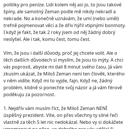
politiky pro peníze. Lidi kolem něj asi jo, to jsou takové
špíny, ale samotný Zeman podle mě nikdy nekradl a
nekrade. No a konečně uznávám, že umí (nebo uměl)
trefně pojmenovat věci a že dřív hýřil vtipnými bonmoty.
I když je fakt, že tak 2 roky jsem od něj žádný dobrý
neslyšel. Ale i tak, komu čest, tomu čest.
Vím, že jsou i další důvody, proč jej chcete volit. Ale o
těch dalších důvodech si myslím, že jsou to mýty. A chci
vás poprosit, abyste mi dali 8 minut svého času. Já vám
zkusím ukázat, že Miloš Zeman není ten člověk, kterého
v něm vidíte. Když mi to vyjde, fajn. Když ne, žádný
problém, klidně si ponechte svůj názor a já vám férově
poděkuju za pozornost.
1. Nejdřív vám musím říct, že Miloš Zeman NENÍ
úspěšný prezident. Víte, on přes všechny ty silné řeči
vlastně za těch 5 let nic nedokázal. Nebo vy si dokážete
vzpomenout na něco, co dobrého pro vás udělal či