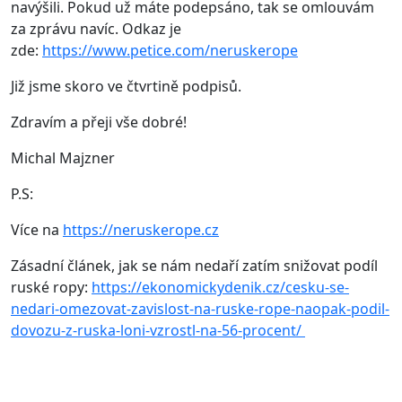
navýšili. Pokud už máte podepsáno, tak se omlouvám
za zprávu navíc. Odkaz je
zde:
https://www.petice.com/neruskerope
Již jsme skoro ve čtvrtině podpisů.
Zdravím a přeji vše dobré!
Michal Majzner
P.S:
Více na
https://neruskerope.cz
Zásadní článek, jak se nám nedaří zatím snižovat podíl
ruské ropy:
https://ekonomickydenik.cz/cesku-se-
nedari-omezovat-zavislost-na-ruske-rope-naopak-podil-
dovozu-z-ruska-loni-vzrostl-na-56-procent/