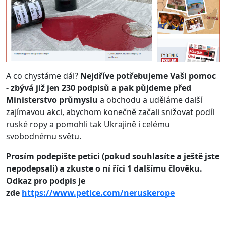
A co chystáme dál?
Nejdříve potřebujeme Vaši pomoc
- zbývá již jen 230 podpisů a pak půjdeme před
Ministerstvo průmyslu
a obchodu a uděláme další
zajímavou akci, abychom konečně začali snižovat podíl
ruské ropy a pomohli tak Ukrajině i celému
svobodnému světu.
Prosím podepište petici (pokud souhlasíte a ještě jste
nepodepsali) a zkuste o ní říci 1 dalšímu člověku.
Odkaz pro podpis je
zde
https://www.petice.com/neruskerope