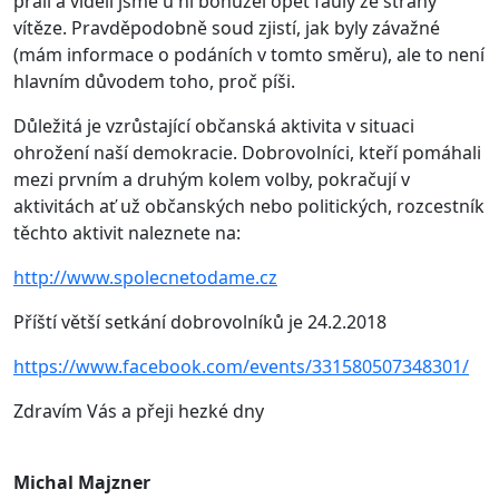
přáli a viděli jsme u ní bohužel opět fauly ze strany
vítěze. Pravděpodobně soud zjistí, jak byly závažné
(mám informace o podáních v tomto směru), ale to není
hlavním důvodem toho, proč píši.
Důležitá je vzrůstající občanská aktivita v situaci
ohrožení naší demokracie. Dobrovolníci, kteří pomáhali
mezi prvním a druhým kolem volby, pokračují v
aktivitách ať už občanských nebo politických, rozcestník
těchto aktivit naleznete na:
http://www.spolecnetodame.cz
Příští větší setkání dobrovolníků je 24.2.2018
https://www.facebook.com/events/331580507348301/
Zdravím Vás a přeji hezké dny
Michal Majzner