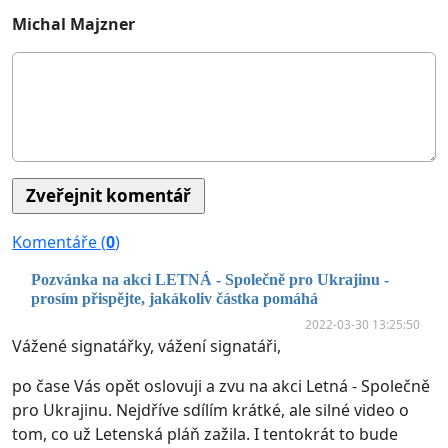
Michal Majzner
Komentáře (
0
)
Pozvánka na akci LETNÁ - Společně pro Ukrajinu -
prosím přispějte, jakákoliv částka pomáhá
2022-03-30 13:25:50
Vážené signatářky, vážení signatáři,
po čase Vás opět oslovuji a zvu na akci Letná - Společně
pro Ukrajinu. Nejdříve sdílím krátké, ale silné video o
tom, co už Letenská pláň zažila. I tentokrát to bude