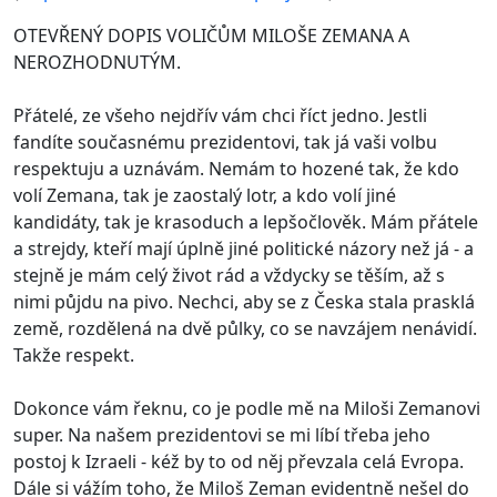
OTEVŘENÝ DOPIS VOLIČŮM MILOŠE ZEMANA A
NEROZHODNUTÝM.
Přátelé, ze všeho nejdřív vám chci říct jedno. Jestli
fandíte současnému prezidentovi, tak já vaši volbu
respektuju a uznávám. Nemám to hozené tak, že kdo
volí Zemana, tak je zaostalý lotr, a kdo volí jiné
kandidáty, tak je krasoduch a lepšočlověk. Mám přátele
a strejdy, kteří mají úplně jiné politické názory než já - a
stejně je mám celý život rád a vždycky se těším, až s
nimi půjdu na pivo. Nechci, aby se z Česka stala prasklá
země, rozdělená na dvě půlky, co se navzájem nenávidí.
Takže respekt.
Dokonce vám řeknu, co je podle mě na Miloši Zemanovi
super. Na našem prezidentovi se mi líbí třeba jeho
postoj k Izraeli - kéž by to od něj převzala celá Evropa.
Dále si vážím toho, že Miloš Zeman evidentně nešel do