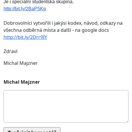
Je i speciální studentská skupina.
http://bit.ly/2BaP5Kp
Dobrovolníci vytvořili i jakýsi kodex, návod, odkazy na
všechna odběrná místa a další - na google docs
http://bit.ly/2Drr9IY
Zdraví
Michal Majzner
Michal Majzner