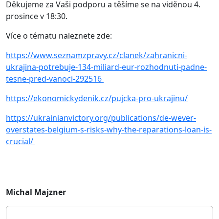
Děkujeme za Vaši podporu a těšíme se na viděnou 4.
prosince v 18:30.
Více o tématu naleznete zde:
https://www.seznamzpravy.cz/clanek/zahranicni-
ukrajina-potrebuje-134-miliard-eur-rozhodnuti-padne-
tesne-pred-vanoci-292516
https://ekonomickydenik.cz/pujcka-pro-ukrajinu/
https://ukrainianvictory.org/publications/de-wever-
overstates-belgium-s-risks-why-the-reparations-loan-is-
crucial/
Michal Majzner