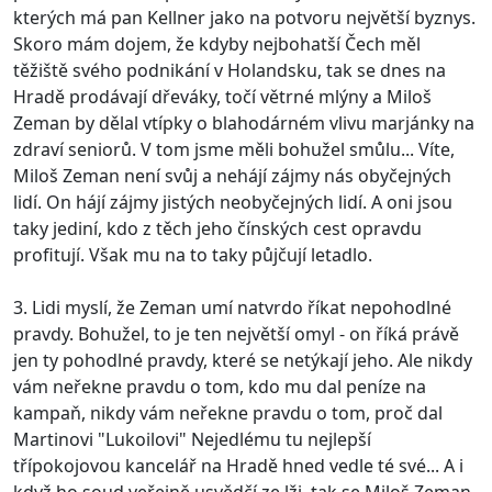
kterých má pan Kellner jako na potvoru největší byznys.
Skoro mám dojem, že kdyby nejbohatší Čech měl
těžiště svého podnikání v Holandsku, tak se dnes na
Hradě prodávají dřeváky, točí větrné mlýny a Miloš
Zeman by dělal vtípky o blahodárném vlivu marjánky na
zdraví seniorů. V tom jsme měli bohužel smůlu... Víte,
Miloš Zeman není svůj a nehájí zájmy nás obyčejných
lidí. On hájí zájmy jistých neobyčejných lidí. A oni jsou
taky jediní, kdo z těch jeho čínských cest opravdu
profitují. Však mu na to taky půjčují letadlo.
3. Lidi myslí, že Zeman umí natvrdo říkat nepohodlné
pravdy. Bohužel, to je ten největší omyl - on říká právě
jen ty pohodlné pravdy, které se netýkají jeho. Ale nikdy
vám neřekne pravdu o tom, kdo mu dal peníze na
kampaň, nikdy vám neřekne pravdu o tom, proč dal
Martinovi "Lukoilovi" Nejedlému tu nejlepší
třípokojovou kancelář na Hradě hned vedle té své... A i
když ho soud veřejně usvědčí ze lži, tak se Miloš Zeman