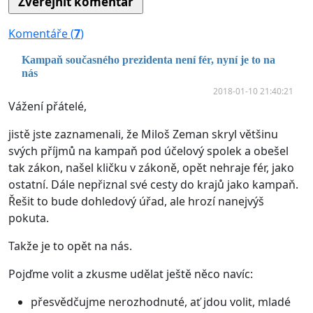
Komentáře (
7
)
Kampaň současného prezidenta není fér, nyní je to na
nás
2018-01-10 21:40:21
Vážení přátelé,
jistě jste zaznamenali, že Miloš Zeman skryl většinu
svých příjmů na kampaň pod účelový spolek a obešel
tak zákon, našel kličku v zákoně, opět nehraje fér, jako
ostatní. Dále nepřiznal své cesty do krajů jako kampaň.
Řešit to bude dohledový úřad, ale hrozí nanejvýš
pokuta.
Takže je to opět na nás.
Pojďme volit a zkusme udělat ještě něco navíc:
přesvědčujme nerozhodnuté, ať jdou volit, mladé