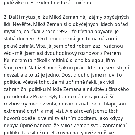
pidižvíkem. Prezident nedosáhl ničeho.
2. Další mýtus je, že Miloš Zeman hájí zájmy obyčejných
lidí. Nevěřte. Miloš Zeman si o obyčejných lidech pořád
myslí to, co říkal v roce 1992 - že třetina obyvatel je
slabá duchem. On lidmi pohrdá, jen to na nás umí
pěkně zahrát. Víte, já jsem před rokem zažil vzácnou
věc - měl jsem asi dvouhodinový rozhovor s Petrem
Kellnerem (a několik mítinků s jeho kolegou Jiřím
Šmejcem). Nabízeli mi nějakou práci, kterou jsem stejně
nevzal, ale to už je jedno. Dost dlouho jsme mluvili o
politice, včetně toho, že mi upřímně řekli, jak vidí
zahraniční politiku Miloše Zemana a návštěvu čínského
prezidenta v Praze. Byly to možná nejzajímavější
rozhovory mého života; musím uznat, že ti chlapi jsou
extrémně chytří a mají vizi. Ale zároveň jsem z těch
hovorů odešel s velmi zvláštním pocitem. Jako kdyby
nebyla úplně náhoda, že Miloš Zeman svou zahraniční
politiku tak silně upřel zrovna na ty dvě země, ve