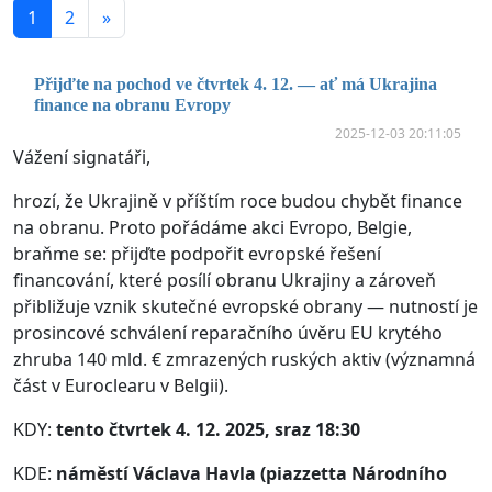
1
2
»
Přijďte na pochod ve čtvrtek 4. 12. — ať má Ukrajina
finance na obranu Evropy
2025-12-03 20:11:05
Vážení signatáři,
hrozí, že Ukrajině v příštím roce budou chybět finance
na obranu. Proto pořádáme akci Evropo, Belgie,
braňme se: přijďte podpořit evropské řešení
financování, které posílí obranu Ukrajiny a zároveň
přibližuje vznik skutečné evropské obrany — nutností je
prosincové schválení reparačního úvěru EU krytého
zhruba 140 mld. € zmrazených ruských aktiv (významná
část v Euroclearu v Belgii).
KDY:
tento čtvrtek 4. 12. 2025, sraz 18:30
KDE:
náměstí Václava Havla (piazzetta Národního