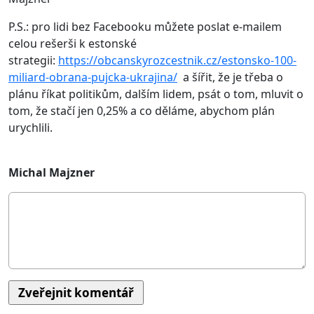
P.S.: pro lidi bez Facebooku můžete poslat e-mailem
celou rešerši k estonské
strategii:
https://obcanskyrozcestnik.cz/estonsko-100-
miliard-obrana-pujcka-ukrajina/
a šířit, že je třeba o
plánu říkat politikům, dalším lidem, psát o tom, mluvit o
tom, že stačí jen 0,25% a co děláme, abychom plán
urychlili.
Michal Majzner