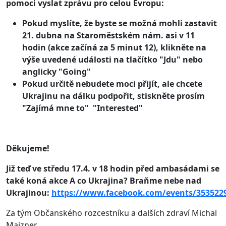
pomoci vyslat zprávu pro celou Evropu:
Pokud myslíte, že byste se možná mohli zastavit
21. dubna na Staroměstském nám. asi v 11
hodin (akce začíná za 5 minut 12), klikněte na
výše uvedené události na tlačítko "Jdu" nebo
anglicky "Going"
Pokud určitě nebudete moci přijít, ale chcete
Ukrajinu na dálku podpořit, stiskněte prosím
"Zajímá mne to" "Interested"
Děkujeme!
Již teď ve středu 17.4. v 18 hodin před ambasádami se
také koná akce A co Ukrajina? Braňme nebe nad
Ukrajinou:
https://www.facebook.com/events/353522
Za tým Občanského rozcestníku a dalších zdraví Michal
Majzner