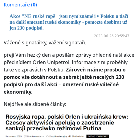
Komentáře (
0
)
Akce "NE ruské ropě" jsou nyní známé i v Polsku a tlačí
na další omezení ruské ekonomiky - pomozte dosbírat už
jen 230 podpisů.
2023-06-26 20:55:47
Vážené signatářky, vážení signatáři,
přeji Vám hezký den a posílám zprávy ohledně naší akce
před sídlem Orlen Unipetrol. Informace z ní proběhly
také ve zprávách v Polsku.
Zároveň máme prosbu o
pomoc vše dotáhnout a sebrat ještě necelých 230
podpisů pro další akci = omezení ruské válečné
ekonomiky.
Nejdříve ale slíbené články: