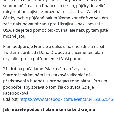
snadno půjčovat na finančních trzích, půjčky do velké
míry mohou zajistit zmrazená ruská aktiva. Za tyto
částky rychle půjčené pak můžeme konečně ve velkém
začít nakupovat obranu pro Ukrajinu - nakupovat i z
USA, kde je teď pomoc blokována, ale nákupy tam jistě
možné jsou.
Plán podporuje Francie a další, u nás ho sdílela na síti
Twitter například i Dana Drábová a chceme ten plán
urychlit - proto potřebujeme i Vaši pomoc:
21. dubna pořádáme "vlajkové manévry" na
Staroměstském náměstí - takové velkoplošné
představení s hudbou a propagací toho plánu. Prosím
podpořte, aby zpráva o tom šla do světa. Zde je
Facebooková
událost:
https://www.facebook.com/events/34559862546
Jak můžete podpořit plán a tím také Ukrajinu -