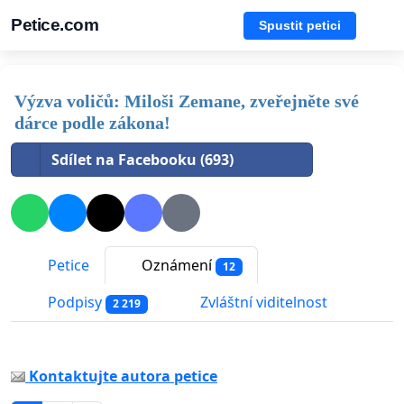
Petice.com
Spustit petici
Výzva voličů: Miloši Zemane, zveřejněte své
dárce podle zákona!
Sdílet na Facebooku (693)
Petice
Oznámení
12
Podpisy
Zvláštní viditelnost
2 219
Kontaktujte autora petice