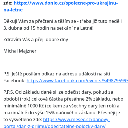
zde:
https://www.donio.cz/spolecne-pro-ukrajinu-
na-letne
Děkuji Vám za přečtení a těším se - třeba již tuto neděli
3. dubna od 15 hodin na setkání na Letné!
Zdravím Vás a přeji dobré dny
Michal Majzner
P.S: Ještě posílám odkaz na adresu události na síti
Facebook:
https://www.facebook.com/events/549879599
P.P.S. Od základu daně si lze odečíst dary, pokud za
období (rok) celková částka přesáhne 2% základu, nebo
minimálně 1000 Kč (celkem za všechny dary ten rok) a
maximálně do výše 15% daňového základu. Přesněji je
to vysvětleno zde:
https://www.mesec.cz/danovy-
portal/dan-z-prijmu/odecitatelne-polozky-dary/