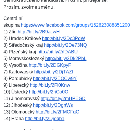
demokratického kandidáta. Prosím, přidejte se.
Prosím, zvolme změnu!
Centrální 
skupina 
https://www.facebook.c
1) Zlín 
http://bit.ly/2B9acwH
2) Hradec Králové 
http://bit.ly/2Dc3PdW
3) Středočeský kraj 
http://bit.ly/2De73NQ
4) Plzeňský kraj 
http://bit.ly/2rfDABU
5) Moravskoslezský 
http://bit.ly/2Dk2PbL
6) Vysočina 
http://bit.ly/2DGKpyF
7) Karlovarský 
http://bit.ly/2DjTAZf
8) Pardubický 
http://bit.ly/2EOCw9Y
9) Liberecký 
http://bit.ly/2FI0Knw
10) Ústecký 
http://bit.ly/2riGo0O
11) Jihomoravský 
http://bit.ly/2mHPEGD
12) Jihočeský 
http://bit.ly/2DgrtWs
13) Olomoucký 
http://bit.ly/2FMOFgG
14) Praha 
http://bit.ly/2Djeqb1