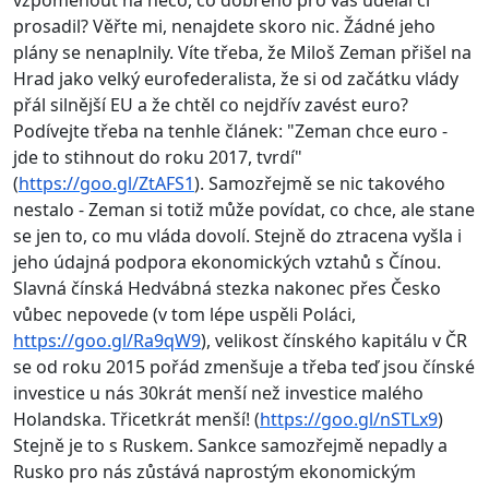
prosadil? Věřte mi, nenajdete skoro nic. Žádné jeho
plány se nenaplnily. Víte třeba, že Miloš Zeman přišel na
Hrad jako velký eurofederalista, že si od začátku vlády
přál silnější EU a že chtěl co nejdřív zavést euro?
Podívejte třeba na tenhle článek: "Zeman chce euro -
jde to stihnout do roku 2017, tvrdí"
(
https://goo.gl/ZtAFS1
). Samozřejmě se nic takového
nestalo - Zeman si totiž může povídat, co chce, ale stane
se jen to, co mu vláda dovolí. Stejně do ztracena vyšla i
jeho údajná podpora ekonomických vztahů s Čínou.
Slavná čínská Hedvábná stezka nakonec přes Česko
vůbec nepovede (v tom lépe uspěli Poláci,
https://goo.gl/Ra9qW9
), velikost čínského kapitálu v ČR
se od roku 2015 pořád zmenšuje a třeba teď jsou čínské
investice u nás 30krát menší než investice malého
Holandska. Třicetkrát menší! (
https://goo.gl/nSTLx9
)
Stejně je to s Ruskem. Sankce samozřejmě nepadly a
Rusko pro nás zůstává naprostým ekonomickým