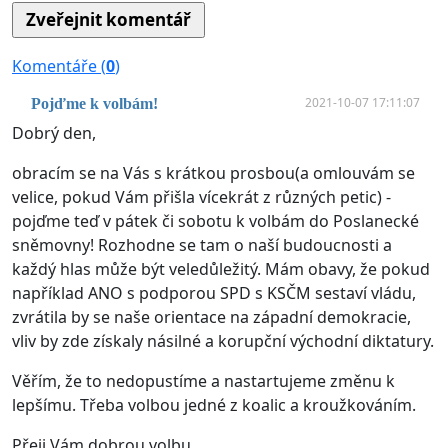
Komentáře (
0
)
2021-10-07 17:11:07
Pojďme k volbám!
Dobrý den,
obracím se na Vás s krátkou prosbou(a omlouvám se
velice, pokud Vám přišla vícekrát z různých petic) -
pojďme teď v pátek či sobotu k volbám do Poslanecké
sněmovny! Rozhodne se tam o naší budoucnosti a
každý hlas může být veledůležitý. Mám obavy, že pokud
například ANO s podporou SPD s KSČM sestaví vládu,
zvrátila by se naše orientace na západní demokracie,
vliv by zde získaly násilné a korupční východní diktatury.
Věřím, že to nedopustíme a nastartujeme změnu k
lepšímu. Třeba volbou jedné z koalic a kroužkováním.
Přeji Vám dobrou volbu