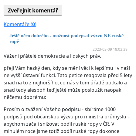
Komentáře (
0
)
Ještě něco dobrého - možnost podepsat výzvu NE ruské
ropě
2023-03-09 18:03:39
Vážení přátelé demokracie a lidských práv,
přeji Vám hezký den, kdy se mění věci k lepšímu i v naší
nejvyšší ústavní funkci. Tato petice reagovala před 5 lety
snad na to z nejhoršího, co nás v tom úřadě potkalo a
snad tedy alespoň teď ještě může posloužit naopak
něčemu dobrému:
Prosím o zvážení Vašeho podpisu - sbíráme 1000
podpisů pod občanskou výzvu pro ministra průmyslu -
abychom začali snižovat podïl ruské ropy v ČR. V
minulém roce jsme totiž podíl ruské ropy dokonce