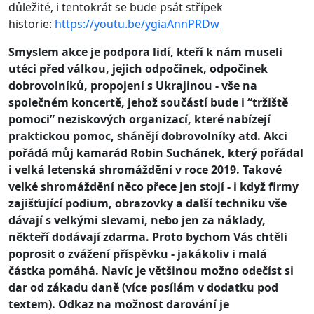
důležité, i tentokrát se bude psát střípek
historie:
https://youtu.be/ygiaAnnPRDw
Smyslem akce je podpora lidí, kteří k nám museli
utéci před válkou, jejich odpočinek, odpočinek
dobrovolníků, propojení s Ukrajinou - vše na
společném koncertě, jehož součástí bude i “tržiště
pomoci” neziskových organizací, které nabízejí
praktickou pomoc, shánějí dobrovolníky atd. Akci
pořádá můj kamarád Robin Suchánek, který pořádal
i velká letenská shromáždění v roce 2019. Takové
velké shromáždění něco přece jen stojí - i když firmy
zajišťující podium, obrazovky a další techniku vše
dávají s velkými slevami, nebo jen za náklady,
někteří dodávají zdarma. Proto bychom Vás chtěli
poprosit o zvážení příspěvku - jakákoliv i malá
částka pomáhá. Navíc je většinou možno odečíst si
dar od zákadu daně (více posílám v dodatku pod
textem). Odkaz na možnost darování je