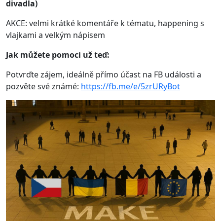
divadla)
AKCE: velmi krátké komentáře k tématu, happening s
vlajkami a velkým nápisem
Jak můžete pomoci už teď:
Potvrďte zájem, ideálně přímo účast na FB události a
pozvěte své známé:
https://fb.me/e/5zrURyBot