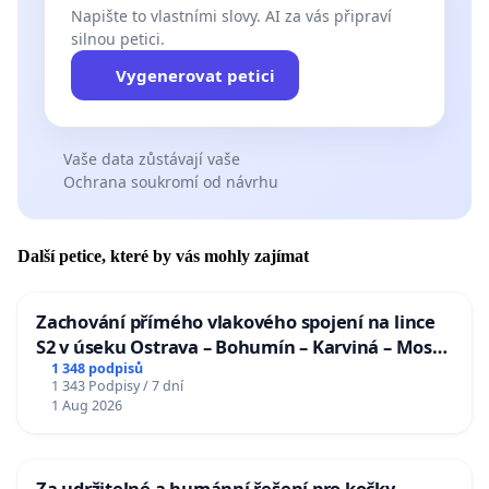
Napište to vlastními slovy. AI za vás připraví
silnou petici.
Vygenerovat petici
Vaše data zůstávají vaše
Ochrana soukromí od návrhu
Další petice, které by vás mohly zajímat
Zachování přímého vlakového spojení na lince
S2 v úseku Ostrava – Bohumín – Karviná – Mosty
u Jablunkova
1 348 podpisů
1 343 Podpisy / 7 dní
1 Aug 2026
Za udržitelné a humánní řešení pro kočky