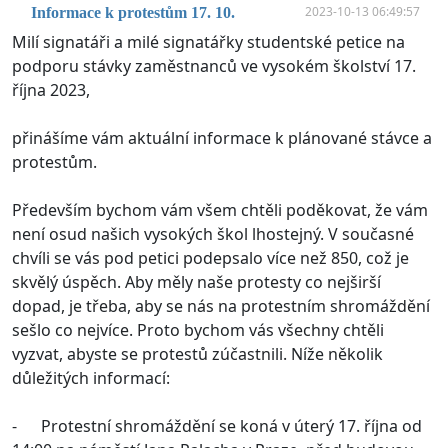
2023-10-13 06:49:57
Informace k protestům 17. 10.
Milí signatáři a milé signatářky studentské petice na
podporu stávky zaměstnanců ve vysokém školství 17.
října 2023,
přinášíme vám aktuální informace k plánované stávce a
protestům.
Především bychom vám všem chtěli poděkovat, že vám
není osud našich vysokých škol lhostejný. V současné
chvíli se vás pod petici podepsalo více než 850, což je
skvělý úspěch. Aby měly naše protesty co nejširší
dopad, je třeba, aby se nás na protestním shromáždění
sešlo co nejvíce. Proto bychom vás všechny chtěli
vyzvat, abyste se protestů zúčastnili. Níže několik
důležitých informací:
- Protestní shromáždění se koná v úterý 17. října od