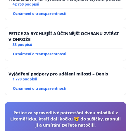
144 jednacího řádu Senátu k návrhu na přijetí
42 750 podpisů
usnesení k podání ústavní žaloby na prezidenta
Oznámení o transparentnosti
republiky
PETICE ZA RYCHLEJŠÍ A ÚČINNĚJŠÍ OCHRANU ZVÍŘAT
V OHROŽE
33 podpisů
Oznámení o transparentnosti
Vyjádření podpory pro udělení milosti – Denis
1 770 podpisů
Oznámení o transparentnosti
Petice za spravedlivé potrestání dvou mladíků z
Litoměřicka, kteří dali kočku 😿 do sušičky, zapnuli
ji a umírání zvířete natočili.