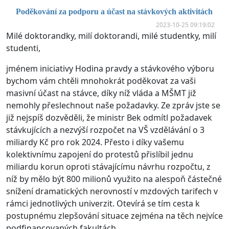
Poděkování za podporu a účast na stávkových aktivitách
2023-10-25 09:19:02
Milé doktorandky, milí doktorandi, milé studentky, milí
studenti,
jménem iniciativy Hodina pravdy a stávkového výboru
bychom vám chtěli mnohokrát poděkovat za vaši
masivní účast na stávce, díky níž vláda a MŠMT již
nemohly přeslechnout naše požadavky. Ze zpráv jste se
již nejspíš dozvěděli, že ministr Bek odmítl požadavek
stávkujících a nezvýší rozpočet na VŠ vzdělávání o 3
miliardy Kč pro rok 2024. Přesto i díky vašemu
kolektivnímu zapojení do protestů přislíbil jednu
miliardu korun oproti stávajícímu návrhu rozpočtu, z
níž by mělo být 800 milionů využito na alespoň částečné
snížení dramatických nerovností v mzdových tarifech v
rámci jednotlivých univerzit. Otevírá se tím cesta k
postupnému zlepšování situace zejména na těch nejvíce
podfinancovaných fakultách.