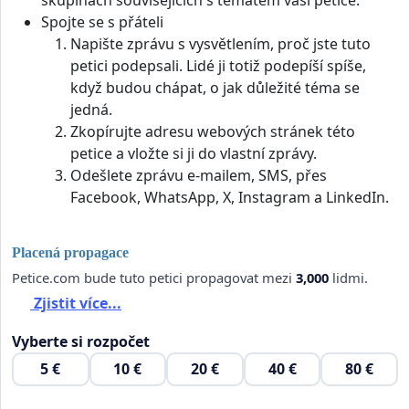
skupinách souvisejících s tématem vaší petice.
Spojte se s přáteli
Napište zprávu s vysvětlením, proč jste tuto
petici podepsali. Lidé ji totiž podepíší spíše,
když budou chápat, o jak důležité téma se
jedná.
Zkopírujte adresu webových stránek této
petice a vložte si ji do vlastní zprávy.
Odešlete zprávu e-mailem, SMS, přes
Facebook, WhatsApp, X, Instagram a LinkedIn.
Placená propagace
Petice.com bude tuto petici propagovat mezi
3,000
lidmi.
Zjistit více...
Vyberte si rozpočet
5 €
10 €
20 €
40 €
80 €