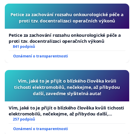
Petice za zachování rozsahu onkourologické péče a
proti tzv. docentralizaci operačních výkonů
Petice za zachování rozsahu onkourologické péče a
proti tzv. docentralizaci operačních výkonů
841 podpisů
Oznámení o transparentnosti
Vím, jaké to je přijít o blízkého člověka kvůli
tichosti elektromobilů, nečekejme, až přibydou
další, zaveďme slyšitelná auta!
Vím, jaké to je přijít o blízkého člověka kvůli tichosti
elektromobilů, nečekejme, až přibydou další,
zaveďme slyšitelná auta!
257 podpisů
Oznámení o transparentnosti