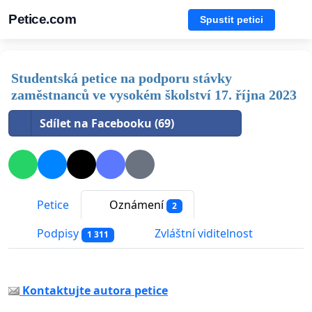
Petice.com
Spustit petici
Studentská petice na podporu stávky
zaměstnanců ve vysokém školství 17. října 2023
Sdílet na Facebooku (69)
Petice
Oznámení
2
Podpisy
Zvláštní viditelnost
1 311
Kontaktujte autora petice