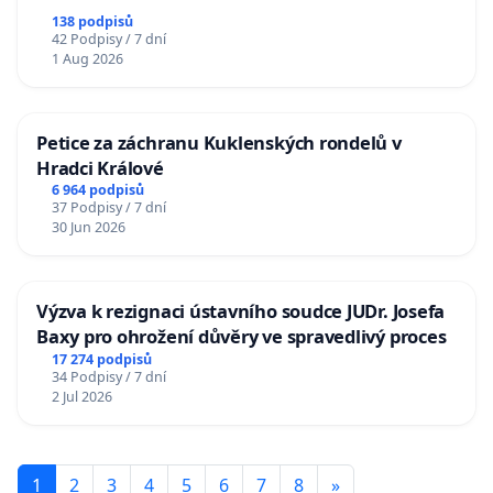
138 podpisů
42 Podpisy / 7 dní
1 Aug 2026
Petice za záchranu Kuklenských rondelů v
Hradci Králové
6 964 podpisů
37 Podpisy / 7 dní
30 Jun 2026
Výzva k rezignaci ústavního soudce JUDr. Josefa
Baxy pro ohrožení důvěry ve spravedlivý proces
17 274 podpisů
34 Podpisy / 7 dní
2 Jul 2026
1
2
3
4
5
6
7
8
»