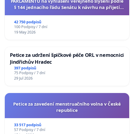
PARLAMENTU na vyhlášení veřejného slyšení podle
§ 144 jednacího řádu Senátu k návrhu na přijetí
usnesení k podání ústavní žaloby na prezidenta
republiky
42 750 podpisů
100 Podpisy / 7 dní
19 May 2026
Petice za udržení špičkové péče ORL v nemocnici
Jindřichův Hradec
397 podpisů
75 Podpisy / 7 dní
29 Jul 2026
Petice za zavedení menstruačního volna v České
republice
33 517 podpisů
57 Podpisy / 7 dní