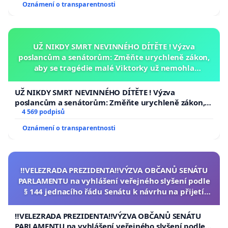
Oznámení o transparentnosti
UŽ NIKDY SMRT NEVINNÉHO DÍTĚTE ! Výzva
poslancům a senátorům: Změňte urychleně zákon,
aby se tragédie malé Viktorky už nemohla
opakovat!
UŽ NIKDY SMRT NEVINNÉHO DÍTĚTE ! Výzva
poslancům a senátorům: Změňte urychleně zákon,
aby se tragédie malé Viktorky už nemohla opakovat!
4 569 podpisů
Oznámení o transparentnosti
‼️VELEZRADA PREZIDENTA‼️VÝZVA OBČANŮ SENÁTU
PARLAMENTU na vyhlášení veřejného slyšení podle
§ 144 jednacího řádu Senátu k návrhu na přijetí
usnesení k podání ústavní žaloby na prezidenta
republiky
‼️VELEZRADA PREZIDENTA‼️VÝZVA OBČANŮ SENÁTU
PARLAMENTU na vyhlášení veřejného slyšení podle §