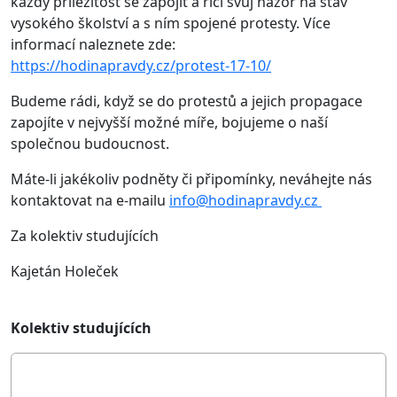
každý příležitost se zapojit a říci svůj názor na stav
vysokého školství a s ním spojené protesty. Více
informací naleznete zde:
https://hodinapravdy.cz/protest-17-10/
Budeme rádi, když se do protestů a jejich propagace
zapojíte v nejvyšší možné míře, bojujeme o naší
společnou budoucnost.
Máte-li jakékoliv podněty či připomínky, neváhejte nás
kontaktovat na e-mailu
info@hodinapravdy.cz
Za kolektiv studujících
Kajetán Holeček
Kolektiv studujících