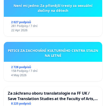
Není mi jedno: Za přísnější tresty za sexuální
zločiny na dětech
2 027 podpisů
281 Podpisy / 7 dní
22 Apr 2026
PETICE ZA ZACHOVÁNÍ KULTURNÍHO CENTRA STALIN
NA LETNÉ
2 728 podpisů
158 Podpisy / 7 dní
4 May 2026
Za záchranu oboru translatologie na FF UK /
Save Translation Studies at the Faculty of Arts,
Charles University
8 225 podpisů