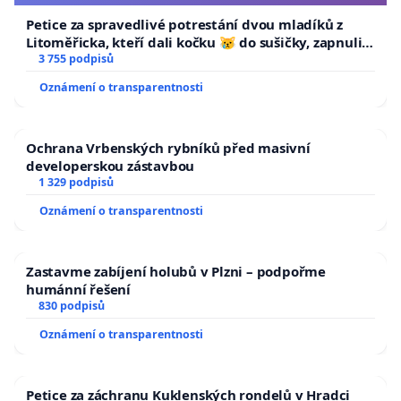
Petice za spravedlivé potrestání dvou mladíků z
Litoměřicka, kteří dali kočku 😿 do sušičky, zapnuli ji
a umírání zvířete natočili.
3 755 podpisů
Oznámení o transparentnosti
Ochrana Vrbenských rybníků před masivní
developerskou zástavbou
1 329 podpisů
Oznámení o transparentnosti
Zastavme zabíjení holubů v Plzni – podpořme
humánní řešení
830 podpisů
Oznámení o transparentnosti
Petice za záchranu Kuklenských rondelů v Hradci