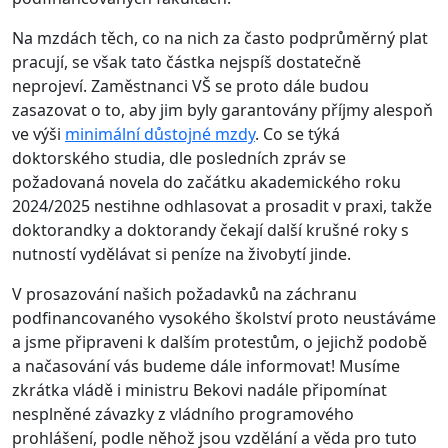
Na mzdách těch, co na nich za často podprůměrný plat
pracují, se však tato částka nejspíš dostatečně
neprojeví. Zaměstnanci VŠ se proto dále budou
zasazovat o to, aby jim byly garantovány příjmy alespoň
ve výši
minimální důstojné mzdy
. Co se týká
doktorského studia, dle posledních zpráv se
požadovaná novela do začátku akademického roku
2024/2025 nestihne odhlasovat a prosadit v praxi, takže
doktorandky a doktorandy čekají další krušné roky s
nutností vydělávat si peníze na živobytí jinde.
V prosazování našich požadavků na záchranu
podfinancovaného vysokého školství proto neustáváme
a jsme připraveni k dalším protestům, o jejichž podobě
a načasování vás budeme dále informovat! Musíme
zkrátka vládě i ministru Bekovi nadále připomínat
nesplněné závazky z vládního programového
prohlášení, podle něhož jsou vzdělání a věda pro tuto