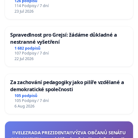
126 podpisů
114 Podpisy / 7 dní
23 Jul 2026
Spravedlnost pro Grejsí: žádáme důkladné a
nestranné vyšetření
1 682 podpisů
107 Podpisy / 7 dní
22 Jul 2026
Za zachování pedagogiky jako pilíře vzdělané a
demokratické společnosti
105 podpisů
105 Podpisy / 7 dní
6 Aug 2026
‼️VELEZRADA PREZIDENTA‼️VÝZVA OBČANŮ SENÁTU