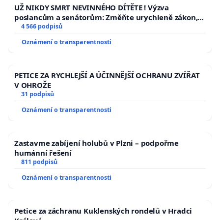
UŽ NIKDY SMRT NEVINNÉHO DÍTĚTE ! Výzva
poslancům a senátorům: Změňte urychleně zákon,
aby se tragédie malé Viktorky už nemohla opakovat!
4 566 podpisů
Oznámení o transparentnosti
PETICE ZA RYCHLEJŠÍ A ÚČINNĚJŠÍ OCHRANU ZVÍŘAT
V OHROŽE
31 podpisů
Oznámení o transparentnosti
Zastavme zabíjení holubů v Plzni – podpořme
humánní řešení
811 podpisů
Oznámení o transparentnosti
Petice za záchranu Kuklenských rondelů v Hradci