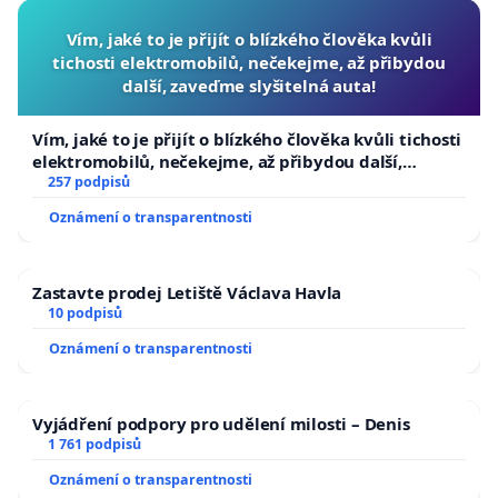
Vím, jaké to je přijít o blízkého člověka kvůli
tichosti elektromobilů, nečekejme, až přibydou
další, zaveďme slyšitelná auta!
Vím, jaké to je přijít o blízkého člověka kvůli tichosti
elektromobilů, nečekejme, až přibydou další,
zaveďme slyšitelná auta!
257 podpisů
Oznámení o transparentnosti
Zastavte prodej Letiště Václava Havla
10 podpisů
Oznámení o transparentnosti
Vyjádření podpory pro udělení milosti – Denis
1 761 podpisů
Oznámení o transparentnosti