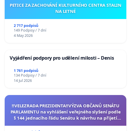
PETICE ZA ZACHOVÁNÍ KULTURNÍHO CENTRA STALIN
NA LETNÉ
2 717 podpisů
149 Podpisy / 7 dní
4 May 2026
Vyjádření podpory pro udělení milosti – Denis
1 761 podpisů
134 Podpisy / 7 dní
14 Jul 2026
‼️VELEZRADA PREZIDENTA‼️VÝZVA OBČANŮ SENÁTU
PARLAMENTU na vyhlášení veřejného slyšení podle
§ 144 jednacího řádu Senátu k návrhu na přijetí
usnesení k podání ústavní žaloby na prezidenta
republiky