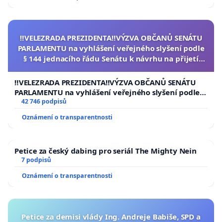
‼️VELEZRADA PREZIDENTA‼️VÝZVA OBČANŮ SENÁTU
PARLAMENTU na vyhlášení veřejného slyšení podle
§ 144 jednacího řádu Senátu k návrhu na přijetí
usnesení k podání ústavní žaloby na prezidenta
republiky
‼️VELEZRADA PREZIDENTA‼️VÝZVA OBČANŮ SENÁTU
PARLAMENTU na vyhlášení veřejného slyšení podle §
144 jednacího řádu Senátu k návrhu na přijetí
42 746 podpisů
usnesení k podání ústavní žaloby na prezidenta
Oznámení o transparentnosti
republiky
Petice za český dabing pro seriál The Mighty Nein
7 podpisů
Oznámení o transparentnosti
Petice za demisi vlády Ing. Andreje Babiše, SPD a