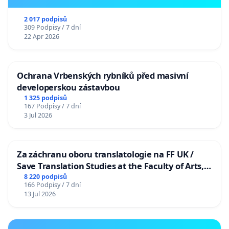
2 017 podpisů
309 Podpisy / 7 dní
22 Apr 2026
Ochrana Vrbenských rybníků před masivní
developerskou zástavbou
1 325 podpisů
167 Podpisy / 7 dní
3 Jul 2026
Za záchranu oboru translatologie na FF UK /
Save Translation Studies at the Faculty of Arts,
Charles University
8 220 podpisů
166 Podpisy / 7 dní
13 Jul 2026