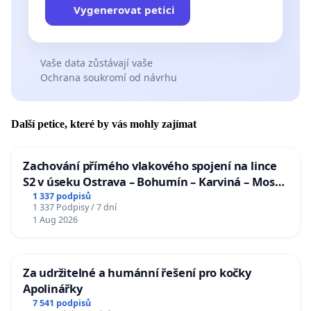
Vygenerovat petici
Vaše data zůstávají vaše
Ochrana soukromí od návrhu
Další petice, které by vás mohly zajímat
Zachování přímého vlakového spojení na lince
S2 v úseku Ostrava – Bohumín – Karviná – Mosty
u Jablunkova
1 337 podpisů
1 337 Podpisy / 7 dní
1 Aug 2026
Za udržitelné a humánní řešení pro kočky
Apolinářky
7 541 podpisů