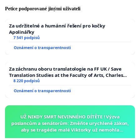
Petice podporované jinými uživateli
Za udržitelné a humánní řešení pro kočky
Apolinářky
7 541 podpisů
Oznámení o transparentnosti
Za záchranu oboru translatologie na FF UK / Save
Translation Studies at the Faculty of Arts, Charles
University
8 220 podpisů
Oznámení o transparentnosti
UŽ NIKDY SMRT NEVINNÉHO DÍTĚTE ! Výzva
poslancům a senátorům: Změňte urychleně zákon,
aby se tragédie malé Viktorky už nemohla
opakovat!