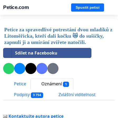
Petice.com
Spustit petici
Petice za spravedlivé potrestání dvou mladíků z
Litoměřicka, kteří dali kočku 😿 do sušičky,
zapnuli ji a umírání zvířete natočili.
Sdílet na Facebooku
Petice
Oznámení
1
Podpisy
Zvláštní viditelnost
3 754
Kontaktujte autora petice