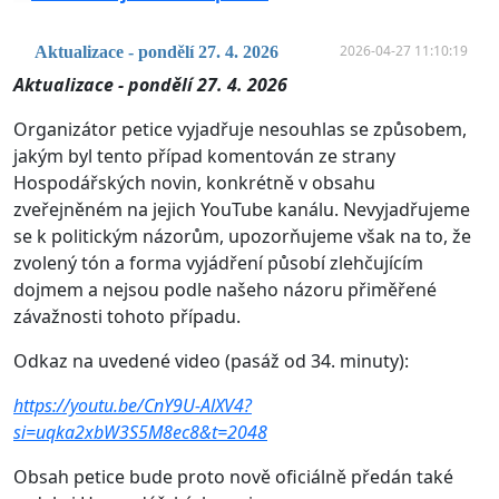
2026-04-27 11:10:19
Aktualizace - pondělí 27. 4. 2026
Aktualizace - pondělí 27. 4. 2026
Organizátor petice vyjadřuje nesouhlas se způsobem,
jakým byl tento případ komentován ze strany
Hospodářských novin, konkrétně v obsahu
zveřejněném na jejich YouTube kanálu. Nevyjadřujeme
se k politickým názorům, upozorňujeme však na to, že
zvolený tón a forma vyjádření působí zlehčujícím
dojmem a nejsou podle našeho názoru přiměřené
závažnosti tohoto případu.
Odkaz na uvedené video (pasáž od 34. minuty):
https://youtu.be/CnY9U-AlXV4?
si=uqka2xbW3S5M8ec8&t=2048
Obsah petice bude proto nově oficiálně předán také