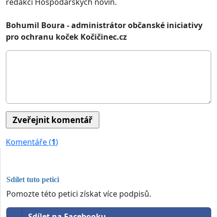
redakci Hospodářských novin.
Bohumil Boura - administrátor občanské iniciativy
pro ochranu koček Kočičinec.cz
Komentáře (
1
)
Sdílet tuto petici
Pomozte této petici získat více podpisů.
Sdílet na Facebooku