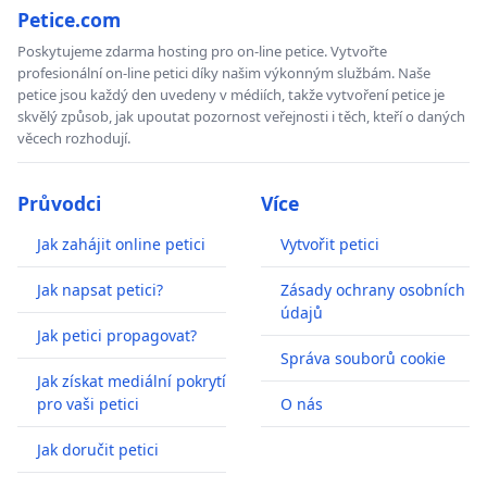
Petice.com
Poskytujeme zdarma hosting pro on-line petice. Vytvořte
profesionální on-line petici díky našim výkonným službám. Naše
petice jsou každý den uvedeny v médiích, takže vytvoření petice je
skvělý způsob, jak upoutat pozornost veřejnosti i těch, kteří o daných
věcech rozhodují.
Průvodci
Více
Jak zahájit online petici
Vytvořit petici
Jak napsat petici?
Zásady ochrany osobních
údajů
Jak petici propagovat?
Správa souborů cookie
Jak získat mediální pokrytí
pro vaši petici
O nás
Jak doručit petici