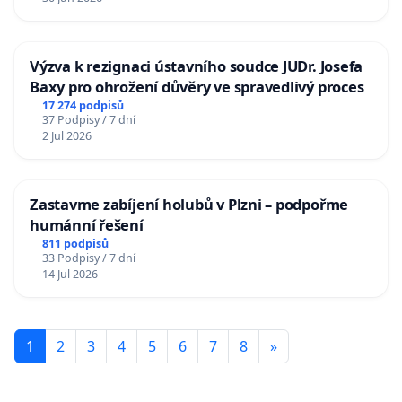
Výzva k rezignaci ústavního soudce JUDr. Josefa
Baxy pro ohrožení důvěry ve spravedlivý proces
17 274 podpisů
37 Podpisy / 7 dní
2 Jul 2026
Zastavme zabíjení holubů v Plzni – podpořme
humánní řešení
811 podpisů
33 Podpisy / 7 dní
14 Jul 2026
1
2
3
4
5
6
7
8
»