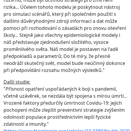
rizika... Účelem tohoto modelu je poskytnout nástroj
pro simulaci scénářů, který při společném použití s
dalšími důvěryhodnými zdroji informací a dat může
pomoci při rozhodování o zásadách pro znovu otevření
školy... Stejně jako všechny epidemiologické modely i
náš představuje zjednodušení složitého, vysoce
proměnlivého světa. Náš model je postaven na řadě
předpokladů a parametrů; Do té míry, že přesně
neodráží skutečný svět, model bude neúčinný dokonce
při předpovídání rozsahu možných výsledků."
Další studie:
"Přísnost opatření uspořádaných k boji s pandemií,
včetně uzávěrek, se nezdála být spojena s mírou úmrtí...
Vrozené faktory předurčily úmrtnost Covidu-19: jejich
pochopení může zlepšit preventivní strategie zvýšením
odolnosti populace prostřednictvím lepší fyzické
zdatnosti a imunity."
(
https://www.frontiersin.org/articles/10.3389/fpubh.2020.