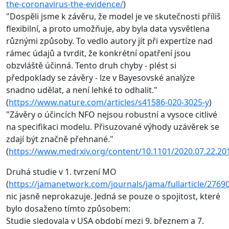
the-coronavirus-the-evidence/
)
"Dospěli jsme k závěru, že model je ve skutečnosti příliš
flexibilní, a proto umožňuje, aby byla data vysvětlena
různými způsoby. To vedlo autory jít při expertíze nad
rámec údajů a tvrdit, že konkrétní opatření jsou
obzvláště účinná. Tento druh chyby - plést si
předpoklady se závěry - lze v Bayesovské analýze
snadno udělat, a není lehké to odhalit."
(
https://www.nature.com/articles/s41586-020-3025-y
)
"Závěry o účincích NFO nejsou robustní a vysoce citlivé
na specifikaci modelu. Přisuzované výhody uzávěrek se
zdají být značně přehnané."
(
https://www.medrxiv.org/content/10.1101/2020.07.22.2
Druhá studie v 1. tvrzení MO
(
https://jamanetwork.com/journals/jama/fullarticle/2769
nic jasně neprokazuje. Jedná se pouze o spojitost, které
bylo dosaženo tímto způsobem:
Studie sledovala v USA období mezi 9. březnem a 7.