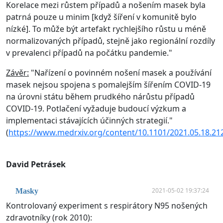
Korelace mezi růstem případů a nošením masek byla
patrná pouze u minim [když šíření v komunitě bylo
nízké]. To může být artefakt rychlejšího růstu u méně
normalizovaných případů, stejně jako regionální rozdíly
v prevalenci případů na počátku pandemie."
Závěr:
"Nařízení o povinném nošení masek a používání
masek nejsou spojena s pomalejším šířením COVID-19
na úrovni státu během prudkého nárůstu případů
COVID-19. Potlačení vyžaduje budoucí výzkum a
implementaci stávajících účinných strategií."
(
https://www.medrxiv.org/content/10.1101/2021.05.18.212
David Petrásek
2021-05-02 19:37:24
Masky
Kontrolovaný experiment s respirátory N95 nošených
zdravotníky (rok 2010):