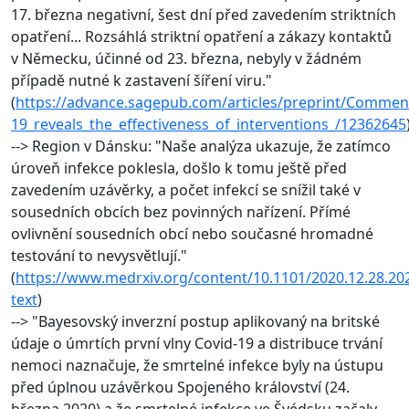
17. března negativní, šest dní před zavedením striktních
opatření... Rozsáhlá striktní opatření a zákazy kontaktů
v Německu, účinné od 23. března, nebyly v žádném
případě nutné k zastavení šíření viru."
(
https://advance.sagepub.com/articles/preprint/Comme
19_reveals_the_effectiveness_of_interventions_/12362645
--> Region v Dánsku: "Naše analýza ukazuje, že zatímco
úroveň infekce poklesla, došlo k tomu ještě před
zavedením uzávěrky, a počet infekcí se snížil také v
sousedních obcích bez povinných nařízení. Přímé
ovlivnění sousedních obcí nebo současné hromadné
testování to nevysvětlují."
(
https://www.medrxiv.org/content/10.1101/2020.12.28.202
text
)
--> "Bayesovský inverzní postup aplikovaný na britské
údaje o úmrtích první vlny Covid-19 a distribuce trvání
nemoci naznačuje, že smrtelné infekce byly na ústupu
před úplnou uzávěrkou Spojeného království (24.
března 2020) a že smrtelné infekce ve Švédsku začaly