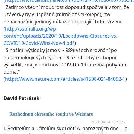
"Zatímco všední moudrost doposud spočívala v tom, že
uzávěrky byly úspěšné (mírně až velkolepě), my
nenacházíme jedinný důkaz podporující toto tvrzení."
(
http://ssbhalla.org/wp-
content/uploads/2020/10/Lockdowns-Closures-vs.-
COVID19-Covid-Wins-Nov-4.pdf
)
"S našimi výsledky jsme v ~ 98% všech srovnání po
epidemiologických týdnech 9 až 34 nebyli schopni
vysvětlit, zda je úmrtnost COVIDu-19 snížena pobytem
doma."
(
https://www.nature.com/articles/s41598-021-84092-1
)
David Petrásek
Rozhodnutí okresního soudu ve Weimaru
2021-04-14 19:59:57
I. Ředitelům a učitelům škol dětí A, narozených dne ... a