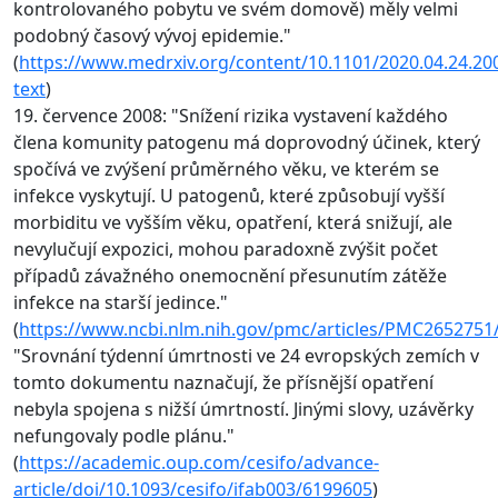
kontrolovaného pobytu ve svém domově) měly velmi
podobný časový vývoj epidemie."
(
https://www.medrxiv.org/content/10.1101/2020.04.24.200
text
)
19. července 2008: "Snížení rizika vystavení každého
člena komunity patogenu má doprovodný účinek, který
spočívá ve zvýšení průměrného věku, ve kterém se
infekce vyskytují. U patogenů, které způsobují vyšší
morbiditu ve vyšším věku, opatření, která snižují, ale
nevylučují expozici, mohou paradoxně zvýšit počet
případů závažného onemocnění přesunutím zátěže
infekce na starší jedince."
(
https://www.ncbi.nlm.nih.gov/pmc/articles/PMC2652751
"Srovnání týdenní úmrtnosti ve 24 evropských zemích v
tomto dokumentu naznačují, že přísnější opatření
nebyla spojena s nižší úmrtností. Jinými slovy, uzávěrky
nefungovaly podle plánu."
(
https://academic.oup.com/cesifo/advance-
article/doi/10.1093/cesifo/ifab003/6199605
)