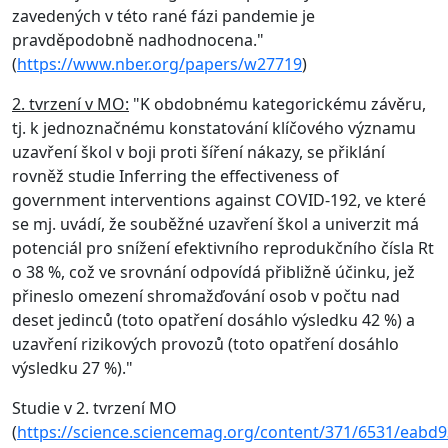
zavedených v této rané fázi pandemie je
pravděpodobně nadhodnocena."
(
https://www.nber.org/papers/w27719
)
2. tvrzení v MO:
"K obdobnému kategorickému závěru,
tj. k jednoznačnému konstatování klíčového významu
uzavření škol v boji proti šíření nákazy, se přiklání
rovněž studie Inferring the effectiveness of
government interventions against COVID-192, ve které
se mj. uvádí, že souběžné uzavření škol a univerzit má
potenciál pro snížení efektivního reprodukčního čísla Rt
o 38 %, což ve srovnání odpovídá přibližně účinku, jež
přineslo omezení shromažďování osob v počtu nad
deset jedinců (toto opatření dosáhlo výsledku 42 %) a
uzavření rizikových provozů (toto opatření dosáhlo
výsledku 27 %)."
Studie v 2. tvrzení MO
(
https://science.sciencemag.org/content/371/6531/eabd