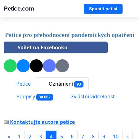
Petice.com
Spustit petici
Petice pro přehodnocení pandemických opatření
Sdílet na Facebooku
Petice
Oznámení
93
Podpisy
Zvláštní viditelnost
30 662
Kontaktujte autora petice
«
1
2
3
4
5
6
7
8
9
10
»