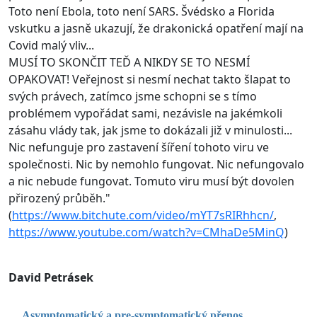
Toto není Ebola, toto není SARS. Švédsko a Florida
vskutku a jasně ukazují, že drakonická opatření mají na
Covid malý vliv...
MUSÍ TO SKONČIT TEĎ A NIKDY SE TO NESMÍ
OPAKOVAT! Veřejnost si nesmí nechat takto šlapat to
svých právech, zatímco jsme schopni se s tímo
problémem vypořádat sami, nezávisle na jakémkoli
zásahu vlády tak, jak jsme to dokázali již v minulosti...
Nic nefunguje pro zastavení šíření tohoto viru ve
společnosti. Nic by nemohlo fungovat. Nic nefungovalo
a nic nebude fungovat. Tomuto viru musí být dovolen
přirozený průběh."
(
https://www.bitchute.com/video/mYT7sRIRhhcn/
,
https://www.youtube.com/watch?v=CMhaDe5MinQ
)
David Petrásek
Asymptomatický a pre-symptomatický přenos