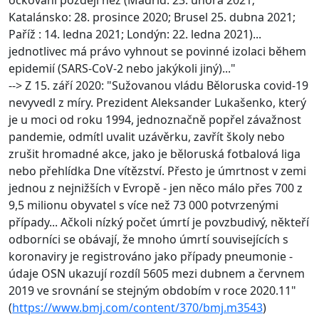
Katalánsko: 28. prosince 2020; Brusel 25. dubna 2021;
Paříž : 14. ledna 2021; Londýn: 22. ledna 2021)...
jednotlivec má právo vyhnout se povinné izolaci během
epidemií (SARS-CoV-2 nebo jakýkoli jiný)..."
--> Z 15. září 2020: "Sužovanou vládu Běloruska covid-19
nevyvedl z míry. Prezident Aleksander Lukašenko, který
je u moci od roku 1994, jednoznačně popřel závažnost
pandemie, odmítl uvalit uzávěrku, zavřít školy nebo
zrušit hromadné akce, jako je běloruská fotbalová liga
nebo přehlídka Dne vítězství. Přesto je úmrtnost v zemi
jednou z nejnižších v Evropě - jen něco málo přes 700 z
9,5 milionu obyvatel s více než 73 000 potvrzenými
případy... Ačkoli nízký počet úmrtí je povzbudivý, někteří
odborníci se obávají, že mnoho úmrtí souvisejících s
koronaviry je registrováno jako případy pneumonie -
údaje OSN ukazují rozdíl 5605 mezi dubnem a červnem
2019 ve srovnání se stejným obdobím v roce 2020.11"
(
https://www.bmj.com/content/370/bmj.m3543
)