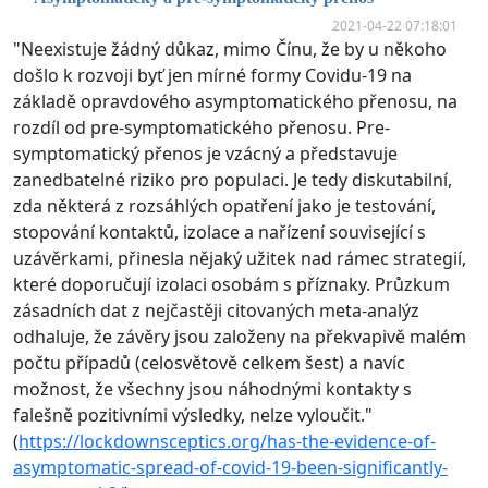
2021-04-22 07:18:01
"Neexistuje žádný důkaz, mimo Čínu, že by u někoho
došlo k rozvoji byť jen mírné formy Covidu-19 na
základě opravdového asymptomatického přenosu, na
rozdíl od pre-symptomatického přenosu. Pre-
symptomatický přenos je vzácný a představuje
zanedbatelné riziko pro populaci. Je tedy diskutabilní,
zda některá z rozsáhlých opatření jako je testování,
stopování kontaktů, izolace a nařízení související s
uzávěrkami, přinesla nějaký užitek nad rámec strategií,
které doporučují izolaci osobám s příznaky. Průzkum
zásadních dat z nejčastěji citovaných meta-analýz
odhaluje, že závěry jsou založeny na překvapivě malém
počtu případů (celosvětově celkem šest) a navíc
možnost, že všechny jsou náhodnými kontakty s
falešně pozitivními výsledky, nelze vyloučit."
(
https://lockdownsceptics.org/has-the-evidence-of-
asymptomatic-spread-of-covid-19-been-significantly-