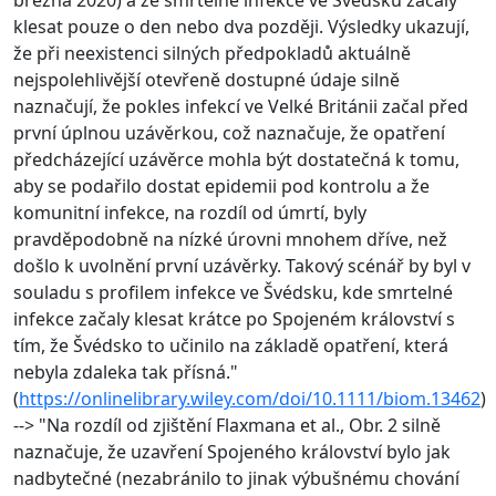
klesat pouze o den nebo dva později. Výsledky ukazují,
že při neexistenci silných předpokladů aktuálně
nejspolehlivější otevřeně dostupné údaje silně
naznačují, že pokles infekcí ve Velké Británii začal před
první úplnou uzávěrkou, což naznačuje, že opatření
předcházející uzávěrce mohla být dostatečná k tomu,
aby se podařilo dostat epidemii pod kontrolu a že
komunitní infekce, na rozdíl od úmrtí, byly
pravděpodobně na nízké úrovni mnohem dříve, než
došlo k uvolnění první uzávěrky. Takový scénář by byl v
souladu s profilem infekce ve Švédsku, kde smrtelné
infekce začaly klesat krátce po Spojeném království s
tím, že Švédsko to učinilo na základě opatření, která
nebyla zdaleka tak přísná."
(
https://onlinelibrary.wiley.com/doi/10.1111/biom.13462
)
--> "Na rozdíl od zjištění Flaxmana et al., Obr. 2 silně
naznačuje, že uzavření Spojeného království bylo jak
nadbytečné (nezabránilo to jinak výbušnému chování