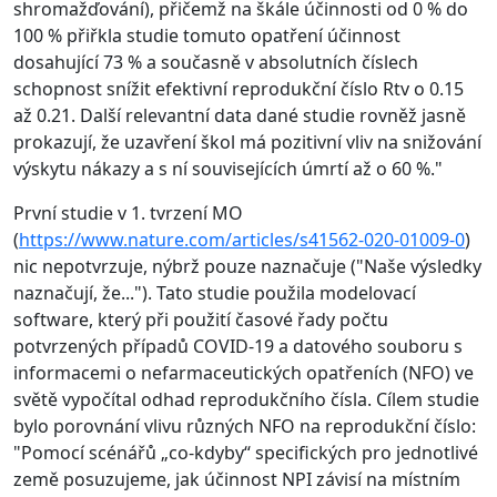
shromažďování), přičemž na škále účinnosti od 0 % do
100 % přiřkla studie tomuto opatření účinnost
dosahující 73 % a současně v absolutních číslech
schopnost snížit efektivní reprodukční číslo Rtv o 0.15
až 0.21. Další relevantní data dané studie rovněž jasně
prokazují, že uzavření škol má pozitivní vliv na snižování
výskytu nákazy a s ní souvisejících úmrtí až o 60 %."
První studie v 1. tvrzení MO
(
https://www.nature.com/articles/s41562-020-01009-0
)
nic nepotvrzuje, nýbrž pouze naznačuje ("Naše výsledky
naznačují, že..."). Tato studie použila modelovací
software, který při použití časové řady počtu
potvrzených případů COVID-19 a datového souboru s
informacemi o nefarmaceutických opatřeních (NFO) ve
světě vypočítal odhad reprodukčního čísla. Cílem studie
bylo porovnání vlivu různých NFO na reprodukční číslo:
"Pomocí scénářů „co-kdyby“ specifických pro jednotlivé
země posuzujeme, jak účinnost NPI závisí na místním