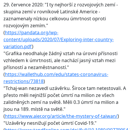
29. července 2020: "I ty nejhorší z rozvojových zemí -
skupina zemí v rovníkové Latinské Americe -
zaznamenaly nízkou celkovou úmrtnost oproti
rozvojovým zemím."
(
https://pandata.org/wp-
content/uploads/2020/07/Exploring-inter-country-
variation.pdf
)
"Grafika neodhaluje žádný vztah na úrovni přísnosti
vzhledem k úmrtnosti, ale nachází jasný vztah mezi
přísností a nezaměstnaností."
(
https://wallethub.com/edu/states-coronavirus-
restrictions/73818
)
"Tchaj-wan nezavedl uzávěrku. Široce tam netestovali. A
přesto měli nejnižší počet úmrtí na milion ze všech
zalidněných zemí na světě. Měli 0.3 úmrtí na milion a
jsou na 189. místě na světě."
(
https://www.aier.org/article/the-mystery-of-taiwan/
)
"Uzávěrky nesnižují počet úmrtí Covid-19."
(
https://www.tandfonline.com/doi/full/10.1080/00779954