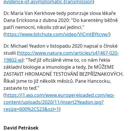
evidence-of-asymptomatic-transmission
)
Dr. Maria Van Kerkhove tedy potvrzuje slova lékaře
Dana Ericksona z dubna 2020: "Do karentény běžně
patří nemocní, nikoliv zdraví jedinci."
(
https://www.bitchute.com/video/ViCmtBYtcvw/
)
Dr. Michael Yeadon v listopadu 2020 napsal o čínské
studii (
https://www.nature.com/articles/s41467-020-
19802-w
): "Teď již oficiálně víme to, co nám řekla
základní biologie a imunologie a tedy, že MŮŽEME
ZASTAVIT HROMADNÉ TESTOVÁNÍ BEZPŘÍZNAKOVÝCH.
Říkali jsme to již několik měsíců. Pane Hancocku,
zastavte to teď."
(
https://i1.wp.com/www.europereloaded.com/wp-
content/uploads/2020/11/insert2Yeadon.jpg?
resize=600%2C523&ssl=1
)
David Petrásek