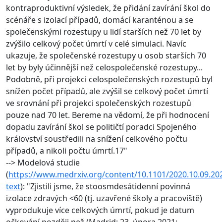
kontraproduktivní výsledek, že přidání zavírání škol do
scénáře s izolací případů, domácí karanténou a se
společenskými rozestupy u lidí starších než 70 let by
zvýšilo celkový počet úmrtí v celé simulaci. Navíc
ukazuje, že společenské rozestupy u osob starších 70
let by byly účinnější než celospolečenské rozestupy...
Podobně, při projekci celospolečenských rozestupů byl
snížen počet případů, ale zvýšil se celkový počet úmrtí
ve srovnání při projekci společenských rozestupů
pouze nad 70 let. Bereme na vědomí, že při hodnocení
dopadu zavírání škol se političtí poradci Spojeného
království soustředili na snížení celkového počtu
případů, a nikoli počtu úmrtí.17"
--> Modelová studie
(
https://www.medrxiv.org/content/10.1101/2020.10.09.202
text
): "Zjistili jsme, že stoosmdesátidenní povinná
izolace zdravých <60 (tj. uzavřené školy a pracoviště)
vyprodukuje více celkových úmrtí, pokud je datum
očkování později než (Madrid: 23. února 2021;