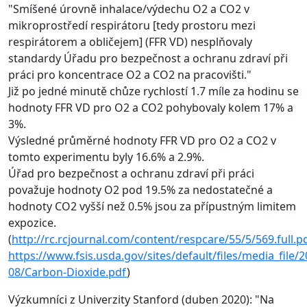
"Smíšené úrovně inhalace/výdechu O2 a CO2 v
mikroprostředí respirátoru [tedy prostoru mezi
respirátorem a obličejem] (FFR VD) nesplňovaly
standardy Úřadu pro bezpečnost a ochranu zdraví při
práci pro koncentrace O2 a CO2 na pracovišti."
Již po jedné minutě chůze rychlostí 1.7 míle za hodinu se
hodnoty FFR VD pro O2 a CO2 pohybovaly kolem 17% a
3%.
Výsledné průměrné hodnoty FFR VD pro O2 a CO2 v
tomto experimentu byly 16.6% a 2.9%.
Úřad pro bezpečnost a ochranu zdraví při práci
považuje hodnoty O2 pod 19.5% za nedostatečné a
hodnoty CO2 vyšší než 0.5% jsou za přípustným limitem
expozice.
(
http://rc.rcjournal.com/content/respcare/55/5/569.full.p
https://www.fsis.usda.gov/sites/default/files/media_file/2
08/Carbon-Dioxide.pdf
)
Výzkumníci z Univerzity Stanford (duben 2020): "Na