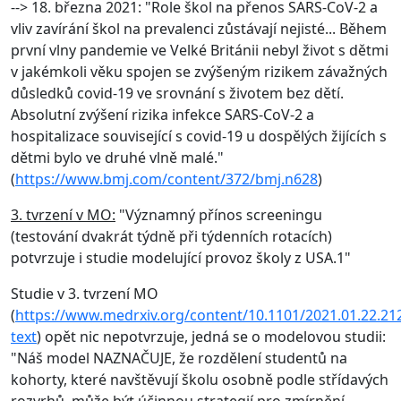
--> 18. března 2021: "Role škol na přenos SARS-CoV-2 a
vliv zavírání škol na prevalenci zůstávají nejisté... Během
první vlny pandemie ve Velké Británii nebyl život s dětmi
v jakémkoli věku spojen se zvýšeným rizikem závažných
důsledků covid-19 ve srovnání s životem bez dětí.
Absolutní zvýšení rizika infekce SARS-CoV-2 a
hospitalizace související s covid-19 u dospělých žijících s
dětmi bylo ve druhé vlně malé."
(
https://www.bmj.com/content/372/bmj.n628
)
3. tvrzení v MO:
"Významný přínos screeningu
(testování dvakrát týdně při týdenních rotacích)
potvrzuje i studie modelující provoz školy z USA.1"
Studie v 3. tvrzení MO
(
https://www.medrxiv.org/content/10.1101/2021.01.22.212
text
) opět nic nepotvrzuje, jedná se o modelovou studii:
"Náš model NAZNAČUJE, že rozdělení studentů na
kohorty, které navštěvují školu osobně podle střídavých
rozvrhů, může být účinnou strategií pro zmírnění