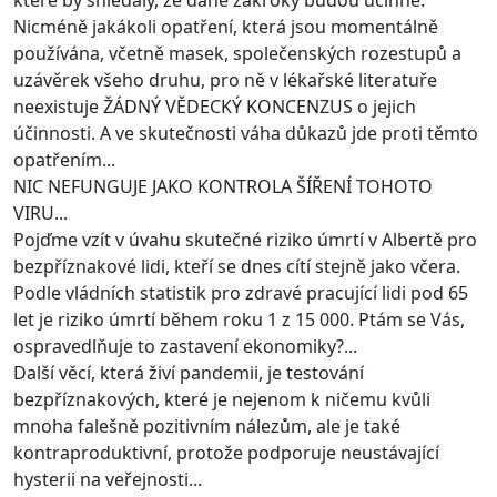
Nicméně jakákoli opatření, která jsou momentálně
používána, včetně masek, společenských rozestupů a
uzávěrek všeho druhu, pro ně v lékařské literatuře
neexistuje ŽÁDNÝ VĚDECKÝ KONCENZUS o jejich
účinnosti. A ve skutečnosti váha důkazů jde proti těmto
opatřením...
NIC NEFUNGUJE JAKO KONTROLA ŠÍŘENÍ TOHOTO
VIRU...
Pojďme vzít v úvahu skutečné riziko úmrtí v Albertě pro
bezpříznakové lidi, kteří se dnes cítí stejně jako včera.
Podle vládních statistik pro zdravé pracující lidi pod 65
let je riziko úmrtí během roku 1 z 15 000. Ptám se Vás,
ospravedlňuje to zastavení ekonomiky?...
Další věcí, která živí pandemii, je testování
bezpříznakových, které je nejenom k ničemu kvůli
mnoha falešně pozitivním nálezům, ale je také
kontraproduktivní, protože podporuje neustávající
hysterii na veřejnosti...