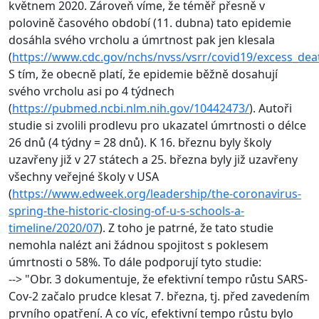
květnem 2020. Zároveň víme, že téměř přesně v
polovině časového období (11. dubna) tato epidemie
dosáhla svého vrcholu a úmrtnost pak jen klesala
(
https://www.cdc.gov/nchs/nvss/vsrr/covid19/excess_de
S tím, že obecně platí, že epidemie běžně dosahují
svého vrcholu asi po 4 týdnech
(
https://pubmed.ncbi.nlm.nih.gov/10442473/
). Autoři
studie si zvolili prodlevu pro ukazatel úmrtnosti o délce
26 dnů (4 týdny = 28 dnů). K 16. březnu byly školy
uzavřeny již v 27 státech a 25. března byly již uzavřeny
všechny veřejné školy v USA
(
https://www.edweek.org/leadership/the-coronavirus-
spring-the-historic-closing-of-u-s-schools-a-
timeline/2020/07
). Z toho je patrné, že tato studie
nemohla nalézt ani žádnou spojitost s poklesem
úmrtnosti o 58%. To dále podporují tyto studie:
--> "Obr. 3 dokumentuje, že efektivní tempo růstu SARS-
Cov-2 začalo prudce klesat 7. března, tj. před zavedením
prvního opatření. A co víc, efektivní tempo růstu bylo