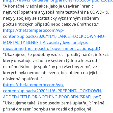
"A konečně, vládní akce, jako je uzavírání hranic,
nejtvrdší opatření a vysoká míra testování na COVID-19,
nebyly spojeny se statisticky významným snížením
počtu kritických případů nebo celkové úmrtnosti."
(
https://thefatemperor.com/wp-
content/uploads/2020/11/1.-LANCET-LOCKDOWN-NO-
MORTALITY-BENEFIT-A-country-level-analysis-
measuring-the-impact-of-government-actions.pdf
)
"Ukazuje se, že podobný vzorec - prudký nárůst infekcí,
který dosahuje vrcholu v šestém týdnu a klesá od
osmého týdne - je společný pro všechny země, ve
kterých byla nemoc objevena, bez ohledu na jejich
následná opatření..."
(
https://thefatemperor.com/wp-
content/uploads/2020/11/6.-PREPRINT-LOCKDOWN-
ADDED-LITTLE-OR-NOTHING-PROF-BEN-ISRAEL.pdf
)
"Ukazujeme také, že sousední země uplatňující méně
přísná omezení pohybu (na rozdíl od policejně