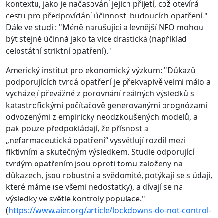
kontextu, jako je načasování jejich přijetí, což otevírá
cestu pro předpovídání účinnosti budoucích opatření."
Dále ve studii: "Méně narušující a levnější NFO mohou
být stejně účinná jako ta více drastická (například
celostátní striktní opatření)."
Americký institut pro ekonomický výzkum: "Důkazů
podporujících tvrdá opatření je překvapivě velmi málo a
vycházejí převážně z porovnání reálných výsledků s
katastrofickými počítačově generovanými prognózami
odvozenými z empiricky neodzkoušených modelů, a
pak pouze předpokládají, že přísnost a
„nefarmaceutická opatření“ vysvětlují rozdíl mezi
fiktivním a skutečným výsledkem. Studie odporující
tvrdým opatřením jsou oproti tomu založeny na
důkazech, jsou robustní a svědomité, potýkají se s údaji,
které máme (se všemi nedostatky), a dívají se na
výsledky ve světle kontroly populace."
(
https://www.aier.org/article/lockdowns-do-not-control-