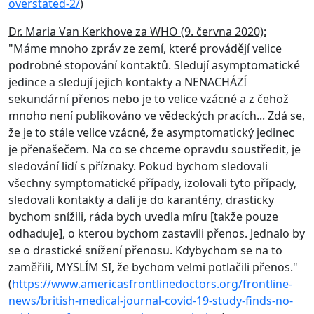
overstated-2/
)
Dr. Maria Van Kerkhove za WHO (9. června 2020):
"Máme mnoho zpráv ze zemí, které provádějí velice
podrobné stopování kontaktů. Sledují asymptomatické
jedince a sledují jejich kontakty a NENACHÁZÍ
sekundární přenos nebo je to velice vzácné a z čehož
mnoho není publikováno ve vědeckých pracích... Zdá se,
že je to stále velice vzácné, že asymptomatický jedinec
je přenašečem. Na co se chceme opravdu soustředit, je
sledování lidí s příznaky. Pokud bychom sledovali
všechny symptomatické případy, izolovali tyto případy,
sledovali kontakty a dali je do karantény, drasticky
bychom snížili, ráda bych uvedla míru [takže pouze
odhaduje], o kterou bychom zastavili přenos. Jednalo by
se o drastické snížení přenosu. Kdybychom se na to
zaměřili, MYSLÍM SI, že bychom velmi potlačili přenos."
(
https://www.americasfrontlinedoctors.org/frontline-
news/british-medical-journal-covid-19-study-finds-no-