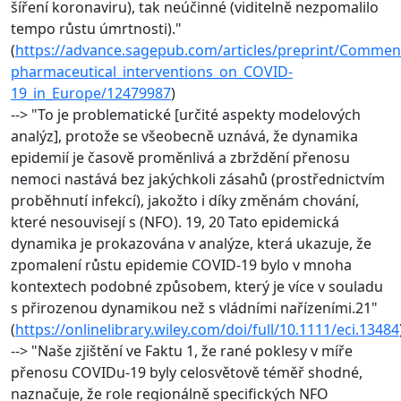
šíření koronaviru), tak neúčinné (viditelně nezpomalilo
tempo růstu úmrtnosti)."
(
https://advance.sagepub.com/articles/preprint/Comment
pharmaceutical_interventions_on_COVID-
19_in_Europe/12479987
)
--> "To je problematické [určité aspekty modelových
analýz], protože se všeobecně uznává, že dynamika
epidemií je časově proměnlivá a zbrždění přenosu
nemoci nastává bez jakýchkoli zásahů (prostřednictvím
proběhnutí infekcí), jakožto i díky změnám chování,
které nesouvisejí s (NFO). 19, 20 Tato epidemická
dynamika je prokazována v analýze, která ukazuje, že
zpomalení růstu epidemie COVID‐19 bylo v mnoha
kontextech podobné způsobem, který je více v souladu
s přirozenou dynamikou než s vládními nařízeními.21"
(
https://onlinelibrary.wiley.com/doi/full/10.1111/eci.13484
--> "Naše zjištění ve Faktu 1, že rané poklesy v míře
přenosu COVIDu-19 byly celosvětově téměř shodné,
naznačuje, že role regionálně specifických NFO