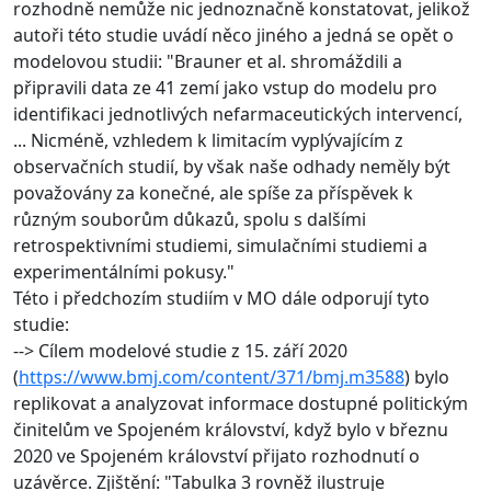
rozhodně nemůže nic jednoznačně konstatovat, jelikož
autoři této studie uvádí něco jiného a jedná se opět o
modelovou studii: "Brauner et al. shromáždili a
připravili data ze 41 zemí jako vstup do modelu pro
identifikaci jednotlivých nefarmaceutických intervencí,
... Nicméně, vzhledem k limitacím vyplývajícím z
observačních studií, by však naše odhady neměly být
považovány za konečné, ale spíše za příspěvek k
různým souborům důkazů, spolu s dalšími
retrospektivními studiemi, simulačními studiemi a
experimentálními pokusy."
Této i předchozím studiím v MO dále odporují tyto
studie:
--> Cílem modelové studie z 15. září 2020
(
https://www.bmj.com/content/371/bmj.m3588
) bylo
replikovat a analyzovat informace dostupné politickým
činitelům ve Spojeném království, když bylo v březnu
2020 ve Spojeném království přijato rozhodnutí o
uzávěrce. Zjištění: "Tabulka 3 rovněž ilustruje