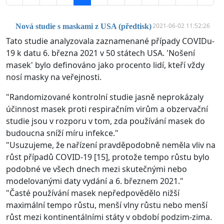
2021-06-02 11:52:26
Nová studie s maskami z USA (předtisk)
Tato studie analyzovala zaznamenané případy COVIDu-
19 k datu 6. března 2021 v 50 státech USA. 'Nošení
masek' bylo definováno jako procento lidí, kteří vždy
nosí masky na veřejnosti.
"Randomizované kontrolní studie jasně neprokázaly
účinnost masek proti respiračním virům a obzervační
studie jsou v rozporu v tom, zda používání masek do
budoucna sníží míru infekce."
"Usuzujeme, že nařízení pravděpodobně neměla vliv na
růst případů COVID-19 [15], protože tempo růstu bylo
podobné ve všech dnech mezi skutečnými nebo
modelovanými daty vydání a 6. březnem 2021."
"Časté používání masek nepředpovědělo nižší
maximální tempo růstu, menší vlny růstu nebo menší
růst mezi kontinentálními státy v období podzim-zima.