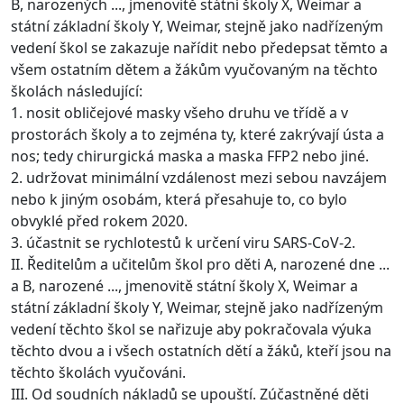
B, narozených ..., jmenovitě státní školy X, Weimar a
státní základní školy Y, Weimar, stejně jako nadřízeným
vedení škol se zakazuje nařídit nebo předepsat těmto a
všem ostatním dětem a žákům vyučovaným na těchto
školách následující:
1. nosit obličejové masky všeho druhu ve třídě a v
prostorách školy a to zejména ty, které zakrývají ústa a
nos; tedy chirurgická maska a maska FFP2 nebo jiné.
2. udržovat minimální vzdálenost mezi sebou navzájem
nebo k jiným osobám, která přesahuje to, co bylo
obvyklé před rokem 2020.
3. účastnit se rychlotestů k určení viru SARS-CoV-2.
II. Ředitelům a učitelům škol pro děti A, narozené dne ...
a B, narozené ..., jmenovitě státní školy X, Weimar a
státní základní školy Y, Weimar, stejně jako nadřízeným
vedení těchto škol se nařizuje aby pokračovala výuka
těchto dvou a i všech ostatních dětí a žáků, kteří jsou na
těchto školách vyučováni.
III. Od soudních nákladů se upouští. Zúčastněné děti