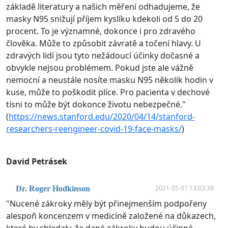
základě literatury a našich měření odhadujeme, že
masky N95 snižují příjem kyslíku kdekoli od 5 do 20
procent. To je významné, dokonce i pro zdravého
člověka. Může to způsobit závratě a točení hlavy. U
zdravých lidí jsou tyto nežádoucí účinky dočasné a
obvykle nejsou problémem. Pokud jste ale vážně
nemocní a neustále nosíte masku N95 několik hodin v
kuse, může to poškodit plíce. Pro pacienta v dechové
tísni to může být dokonce životu nebezpečné."
(
https://news.stanford.edu/2020/04/14/stanford-
researchers-reengineer-covid-19-face-masks/
)
David Petrásek
2021-05-01 13:03:39
Dr. Roger Hodkinson
"Nucené zákroky měly být přinejmenším podpořeny
alespoň koncenzem v medicíně založené na důkazech,
které by shledaly, že dané zákroky budou účinné.