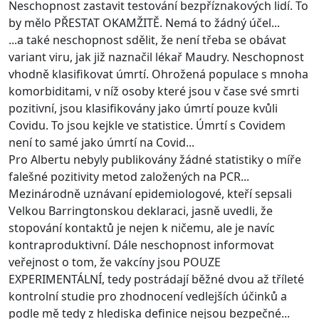
Neschopnost zastavit testování bezpříznakových lidí. To
by mělo PŘESTAT OKAMŽITĚ. Nemá to žádný účel...
...a také neschopnost sdělit, že není třeba se obávat
variant viru, jak již naznačil lékař Maudry. Neschopnost
vhodně klasifikovat úmrtí. Ohrožená populace s mnoha
komorbiditami, v níž osoby které jsou v čase své smrti
pozitivní, jsou klasifikovány jako úmrtí pouze kvůli
Covidu. To jsou kejkle ve statistice. Úmrtí s Covidem
není to samé jako úmrtí na Covid...
Pro Albertu nebyly publikovány žádné statistiky o míře
falešné pozitivity metod založených na PCR...
Mezinárodně uznávaní epidemiologové, kteří sepsali
Velkou Barringtonskou deklaraci, jasně uvedli, že
stopování kontaktů je nejen k ničemu, ale je navíc
kontraproduktivní. Dále neschopnost informovat
veřejnost o tom, že vakcíny jsou POUZE
EXPERIMENTÁLNÍ, tedy postrádají běžné dvou až tříleté
kontrolní studie pro zhodnocení vedlejších účinků a
podle mě tedy z hlediska definice nejsou bezpečné...