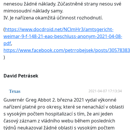
nenesou žádné náklady. Zúčastněné strany nesou své
mimosoudní náklady samy.
IV. Je nařízena okamžitá účinnost rozhodnutí.
(
https://www.docdroid.net/NClmHr3/amtsgericht-
weimar-9-f-148-21-eao-beschluss-anonym-2021-04-08-
pdf
,
https://www.facebook.com/petrrobejsek/posts/3057838
)
David Petrásek
2021-04-07 17:13:34
Texas
Guvernér Greg Abbot 2. března 2021 vydal výkonné
nařízení platné pro okresy, které se nenachází v oblasti
s vysokým počtem hospitalizací s tím, že ani jeden
časový záznam z vládního webu během posledních
týdnů neukazoval žádné oblasti s vysokým počtem