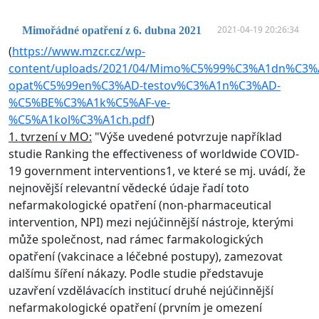
2021-04-19 20:26:34
Mimořádné opatření z 6. dubna 2021
(
https://www.mzcr.cz/wp-
content/uploads/2021/04/Mimo%C5%99%C3%A1dn%C3%
opat%C5%99en%C3%AD-testov%C3%A1n%C3%AD-
%C5%BE%C3%A1k%C5%AF-ve-
%C5%A1kol%C3%A1ch.pdf
)
1. tvrzení v MO:
"Výše uvedené potvrzuje například
studie Ranking the effectiveness of worldwide COVID-
19 government interventions1, ve které se mj. uvádí, že
nejnovější relevantní vědecké údaje řadí toto
nefarmakologické opatření (non-pharmaceutical
intervention, NPI) mezi nejúčinnější nástroje, kterými
může společnost, nad rámec farmakologických
opatření (vakcinace a léčebné postupy), zamezovat
dalšímu šíření nákazy. Podle studie představuje
uzavření vzdělávacích institucí druhé nejúčinnější
nefarmakologické opatření (prvním je omezení