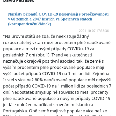
David Petrásek
Nárůsty případů COVID-19 nesouvisejí s proočkovaností
v 68 zemích a 2947 krajích ve Spojených státech
(korespondenční článek)
2021-10-07 17:38:36
"Na úrovni států se zdá, že neexistuje žádný
rozpoznatelný vztah mezi procentem plně naočkované
populace a mezi novými případy COVIDu-19 za
posledních 7 dní (obr. 1). Trend ve skutečnosti
naznačuje okrajově pozitivní asociaci tak, že země s
vyšším procentem plně proočkované populace mají
vyšší počet případů COVID-19 na 1 milion lidí. Zejména
Izrael s více než 60% naočkované populace měl nejvyšší
počet případů COVID-19 na 1 milion lidí za posledních 7
dní. Nedostatek smysluplné souvislosti mezi procenty
plně naočkované populace a novými případy COVID-19
je dále doložen například srovnáním Islandu a
Portugalska. Obě země mají své populace více než ze