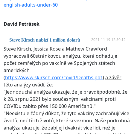
english-adults-under-60
David Petrásek
2021-11-19 12:50:12
Steve Kirsch nabízí 1 milion dolarů
Steve Kirsch, Jessica Rose a Mathew Crawford
vypracovali 60stránkovou analýzu, která odhaduje
počet zemřelých po vakcíně ve Spojených státech
amerických
(
https://www.skirsch.com/covid/Deaths.pdf
)
a závěr
této analýzy uvádí, že:
"Jednoduchá analýza ukazuje, že je pravděpodobné, že
k 28. srpnu 2021 bylo současnými vakcínami proti
COVIDu zabito přes 150 000 Američanů."
"Neexistuje žádný důkaz, že tyto vakcíny zachraňují více
životů, než těch životů, které si vezmou. Naše podrobná
analýza ukazuje, že zabíjejí dvakrát více lidí, než je