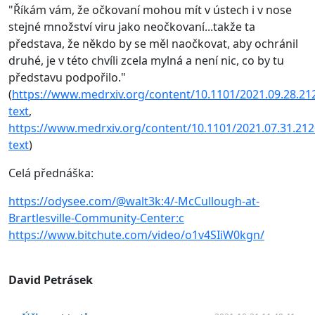
"Říkám vám, že očkovaní mohou mít v ústech i v nose
stejné množství viru jako neočkovaní...takže ta
představa, že někdo by se měl naočkovat, aby ochránil
druhé, je v této chvíli zcela mylná a není nic, co by tu
představu podpořilo."
(
https://www.medrxiv.org/content/10.1101/2021.09.28.212
text
,
https://www.medrxiv.org/content/10.1101/2021.07.31.2126
text
)
Celá přednáška:
https://odysee.com/@walt3k:4/-McCullough-at-
Brartlesville-Community-Center:c
https://www.bitchute.com/video/o1v4SIiW0kgn/
David Petrásek