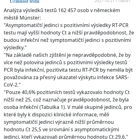
2021-10-21 11:48:41
Účinnost testů
Analýza výsledků testů 162 457 osob v německém
městě Münster:
"Asymptomatičtí jedinci s pozitivními výsledky RT-PCR
testu mají vyšší hodnoty Ct a nižší pravděpodobnost, že
budou infekční než symptomatičtí jedinci s pozitivními
výsledky."
"Na základě našich zjištění je nepravděpodobné, že by
více než polovina jedinců s pozitivními výsledky testů
PCR byla infekční, pozitivita testu RT-PCR by neměla být
považována za přesný ukazatel výskytu infekce SARS-
CoV-2."
"Pouze 40,6% pozitivních testů vykazovalo hodnoty Ct
nižší než 25, což naznačuje pravděpodobnost, že byla
osoba infekční (Tabulka 1). V malé skupině jedinců, pro
které byly k dispozici klinické informace, měli
symptomatičtí jedinci výrazně nižší průměrnou
hodnotu Ct 25,5 ve srovnání s asymptomatickými
jedinci, kteří vykazovali průměrnou hodnotu Ct 29,6."