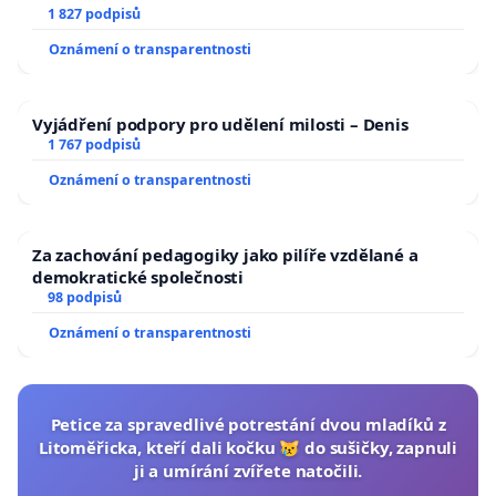
1 827 podpisů
Oznámení o transparentnosti
Vyjádření podpory pro udělení milosti – Denis
1 767 podpisů
Oznámení o transparentnosti
Za zachování pedagogiky jako pilíře vzdělané a
demokratické společnosti
98 podpisů
Oznámení o transparentnosti
Petice za spravedlivé potrestání dvou mladíků z
Litoměřicka, kteří dali kočku 😿 do sušičky, zapnuli
ji a umírání zvířete natočili.