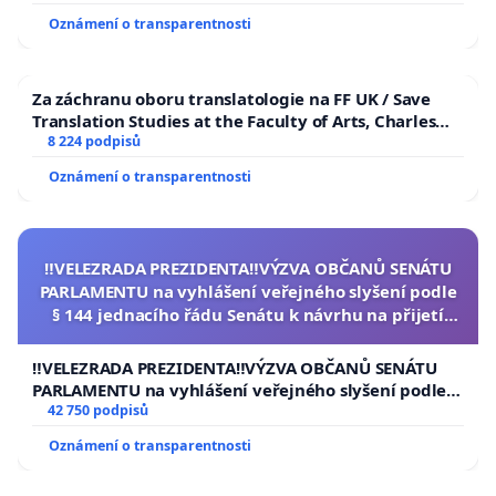
Oznámení o transparentnosti
Za záchranu oboru translatologie na FF UK / Save
Translation Studies at the Faculty of Arts, Charles
University
8 224 podpisů
Oznámení o transparentnosti
‼️VELEZRADA PREZIDENTA‼️VÝZVA OBČANŮ SENÁTU
PARLAMENTU na vyhlášení veřejného slyšení podle
§ 144 jednacího řádu Senátu k návrhu na přijetí
usnesení k podání ústavní žaloby na prezidenta
republiky
‼️VELEZRADA PREZIDENTA‼️VÝZVA OBČANŮ SENÁTU
PARLAMENTU na vyhlášení veřejného slyšení podle §
144 jednacího řádu Senátu k návrhu na přijetí
42 750 podpisů
usnesení k podání ústavní žaloby na prezidenta
Oznámení o transparentnosti
republiky