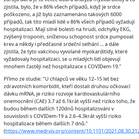
zjistila, bylo, že v 86% všech případů, když je srdce
poškozeno, a již bylo zaznamenáno takových 6000
případů, tak tito mladí lidé v 86% všech případů vyžadují
hospitalizaci. Mají silné bolesti na hrudi, odchylky EKG,
zvýšený troponin, sníženou schopnost srdce pumpovat
krev a někdy i předčasné srdeční selhání ... a dále
zjistila, že tyto vakcínou vyvolané myokarditidy, které
vyžadovaly hospitalizaci, se u mladých lidí objevují
mnohem častěji než hospitalizace s COVIDem-19."
Přímo ze studie: "U chlapců ve věku 12–15 let bez
zdravotních komorbidit, kteří dostali druhou očkovací
dávku mRNA, je riziko rozvoje kardiovaskulárního
onemocnění (CAE) 3.7 až 6.1krát vyšší než riziko toho, že
budou během dalších 120dnů hospitalizováni v
souvislosti s COVIDem-19 a 2.6–4.3krát vyšší riziko
hospitalizace během dalších 7 dnů."
(
https://www.medrxiv.org/content/10.1101/2021.08.30.2