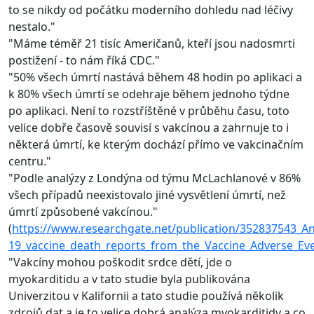
to se nikdy od počátku moderního dohledu nad léčivy
nestalo."
"Máme téměř 21 tisíc Američanů, kteří jsou nadosmrti
postižení - to nám říká CDC."
"50% všech úmrtí nastává během 48 hodin po aplikaci a
k 80% všech úmrtí se odehraje během jednoho týdne
po aplikaci. Není to rozstříštěné v průběhu času, toto
velice dobře časově souvisí s vakcínou a zahrnuje to i
některá úmrtí, ke kterým dochází přímo ve vakcinačním
centru."
"Podle analýzy z Londýna od týmu McLachlanové v 86%
všech případů neexistovalo jiné vysvětlení úmrtí, než
úmrtí způsobené vakcínou."
(
https://www.researchgate.net/publication/352837543_An
19_vaccine_death_reports_from_the_Vaccine_Adverse_Ev
"Vakcíny mohou poškodit srdce dětí, jde o
myokarditidu a v tato studie byla publikována
Univerzitou v Kalifornii a tato studie používá několik
zdrojů dat a je to velice dobrá analýza myokarditidy a co