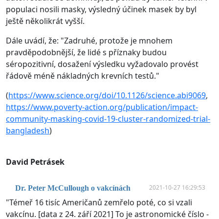
populaci nosili masky, výsledný účinek masek by byl
ještě několikrát vyšší.
Dále uvádí, že: "Zadruhé, protože je mnohem
pravděpodobnější, že lidé s příznaky budou
séropozitivní, dosažení výsledku vyžadovalo provést
řádově méně nákladných krevních testů."
(
https://www.science.org/doi/10.1126/science.abi9069
,
https://www.poverty-action.org/publication/impact-
community-masking-covid-19-cluster-randomized-trial-
bangladesh
)
David Petrásek
2021-10-27 16:29:53
Dr. Peter McCullough o vakcínách
"Témeř 16 tisíc Američanů zemřelo poté, co si vzali
vakcínu. [data z 24. září 2021] To je astronomické číslo -