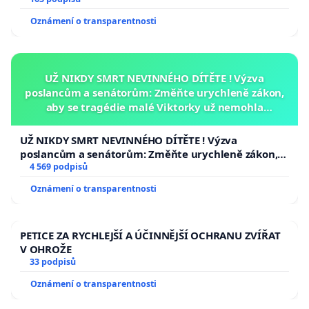
Oznámení o transparentnosti
UŽ NIKDY SMRT NEVINNÉHO DÍTĚTE ! Výzva
poslancům a senátorům: Změňte urychleně zákon,
aby se tragédie malé Viktorky už nemohla
opakovat!
UŽ NIKDY SMRT NEVINNÉHO DÍTĚTE ! Výzva
poslancům a senátorům: Změňte urychleně zákon,
aby se tragédie malé Viktorky už nemohla opakovat!
4 569 podpisů
Oznámení o transparentnosti
PETICE ZA RYCHLEJŠÍ A ÚČINNĚJŠÍ OCHRANU ZVÍŘAT
V OHROŽE
33 podpisů
Oznámení o transparentnosti