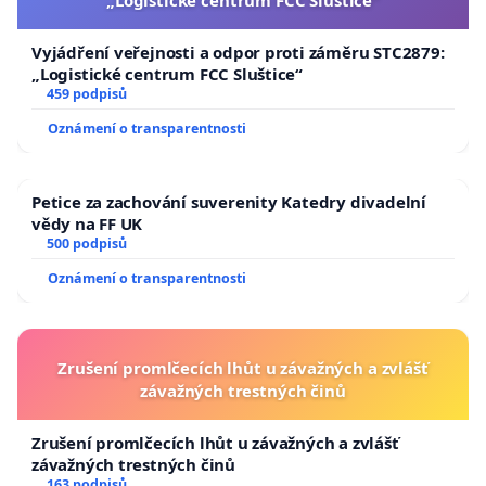
Vyjádření veřejnosti a odpor proti záměru STC2879:
„Logistické centrum FCC Sluštice“
459 podpisů
Oznámení o transparentnosti
Petice za zachování suverenity Katedry divadelní
vědy na FF UK
500 podpisů
Oznámení o transparentnosti
Zrušení promlčecích lhůt u závažných a zvlášť
závažných trestných činů
Zrušení promlčecích lhůt u závažných a zvlášť
závažných trestných činů
163 podpisů