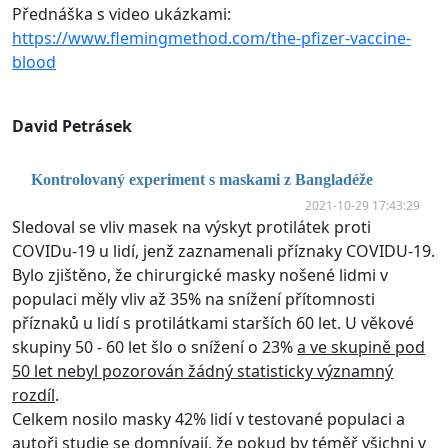
Přednáška s video ukázkami:
https://www.flemingmethod.com/the-pfizer-vaccine-
blood
David Petrásek
Kontrolovaný experiment s maskami z Bangladéže
2021-10-29 17:43:29
Sledoval se vliv masek na výskyt protilátek proti
COVIDu-19 u lidí, jenž zaznamenali příznaky COVIDU-19.
Bylo zjištěno, že chirurgické masky nošené lidmi v
populaci měly vliv až 35% na snížení přítomnosti
příznaků u lidí s protilátkami starších 60 let. U věkové
skupiny 50 - 60 let šlo o snížení o 23%
a ve skupině pod
50 let nebyl pozorován žádný statisticky významný
rozdíl
.
Celkem nosilo masky 42% lidí v testované populaci a
autoři studie se domnívají, že pokud by téměř všichni v