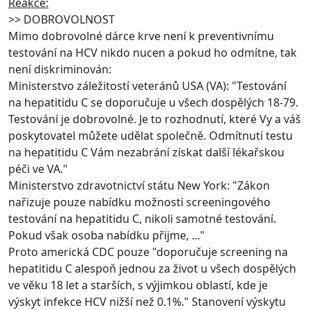
Reakce:
>> DOBROVOLNOST
Mimo dobrovolné dárce krve není k preventivnímu
testování na HCV nikdo nucen a pokud ho odmítne, tak
není diskriminován:
Ministerstvo záležitostí veteránů USA (VA): "Testování
na hepatitidu C se doporučuje u všech dospělých 18-79.
Testování je dobrovolné. Je to rozhodnutí, které Vy a váš
poskytovatel můžete udělat společně. Odmítnutí testu
na hepatitidu C Vám nezabrání získat další lékařskou
péči ve VA."
Ministerstvo zdravotnictví státu New York: "Zákon
nařizuje pouze nabídku možnosti screeningového
testování na hepatitidu C, nikoli samotné testování.
Pokud však osoba nabídku přijme, ..."
Proto americká CDC pouze "doporučuje screening na
hepatitidu C alespoň jednou za život u všech dospělých
ve věku 18 let a starších, s výjimkou oblastí, kde je
výskyt infekce HCV nižší než 0.1%." Stanovení výskytu