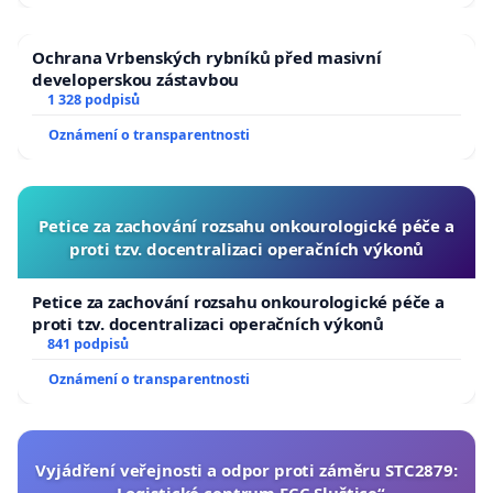
Ochrana Vrbenských rybníků před masivní
developerskou zástavbou
1 328 podpisů
Oznámení o transparentnosti
Petice za zachování rozsahu onkourologické péče a
proti tzv. docentralizaci operačních výkonů
Petice za zachování rozsahu onkourologické péče a
proti tzv. docentralizaci operačních výkonů
841 podpisů
Oznámení o transparentnosti
Vyjádření veřejnosti a odpor proti záměru STC2879:
„Logistické centrum FCC Sluštice“