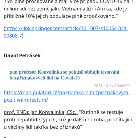
75% plně pročkované a mají více případů COVID-19 na 1
milion lidí než země jako Vietnam a Jižní Afrika, kde je
přibližně 10% jejich populace plně proočkováno."
(
https://link.springer.com/article/10.1007/s10654-021-
00808-7
)
David Petrásek
pan profesor Konvalinka se pokusil obhájit testování
bezpříznakových lidí na Covid-19
2021-10-04 20:40:29
https://manipulatori.cz/poznamka-k-bezpriznakovym-
pozitivnim-testum/
prof. RNDr. Jan Konvalinka, CSc.:
"Rutinně se testuje
proti hepatitidě typu C, což je další choroba, probíhající
u většiny lidí takřka bez příznaků"