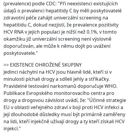
(prevalence) podle CDC: "Při neexistenci existujících
údajů o prevalenci hepatitidy C by měli poskytovatelé
zdravotní péče zahájit univerzální screening na
hepatitidu C, dokud nezjistí, že prevalence pozitivity
HCV RNA v jejich populaci je nižší než 0.1%, v tomto
okamžiku již univerzální screening není výslovně
doporučován, ale může k němu dojít po uvážení
poskytovatele."
>> EXISTENCE OHROŽENÉ SKUPINY
Jedinci náchylní na HCV jsou hlavně lidé, kteří si v
minulosti píchali drogy a sdíleli jehly a stříkačky.
Pravidelné testování narkomanů doporučuje WHO.
Publikace Evropského monitorovacího centra pro
drogy a drogovou závislost uvádí, že: "Účinné strategie
EU v oblasti veřejného zdraví v boji proti HCV infekci a
její dlouhodobé důsledky musí být primárně zaměřeny
na lidi, kteří injekčně užívají drogy a ty kteří získali HCV
injekcí."