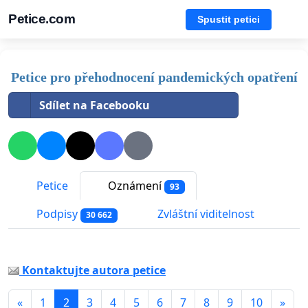
Petice.com
Spustit petici
Petice pro přehodnocení pandemických opatření
Sdílet na Facebooku
Petice
Oznámení
93
Podpisy
Zvláštní viditelnost
30 662
Kontaktujte autora petice
«
1
2
3
4
5
6
7
8
9
10
»