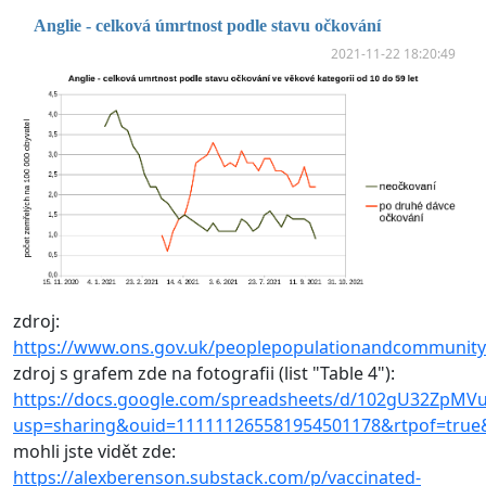
Anglie - celková úmrtnost podle stavu očkování
2021-11-22 18:20:49
zdroj:
https://www.ons.gov.uk/peoplepopulationandcommunity/
zdroj s grafem zde na fotografii (list "Table 4"):
https://docs.google.com/spreadsheets/d/102gU32ZpMVuk
usp=sharing&ouid=111111265581954501178&rtpof=true
mohli jste vidět zde:
https://alexberenson.substack.com/p/vaccinated-