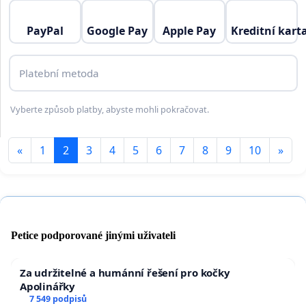
PayPal
Google Pay
Apple Pay
Kreditní kart
Platební metoda
Vyberte způsob platby, abyste mohli pokračovat.
«
1
2
3
4
5
6
7
8
9
10
»
Petice podporované jinými uživateli
Za udržitelné a humánní řešení pro kočky
Apolinářky
7 549 podpisů