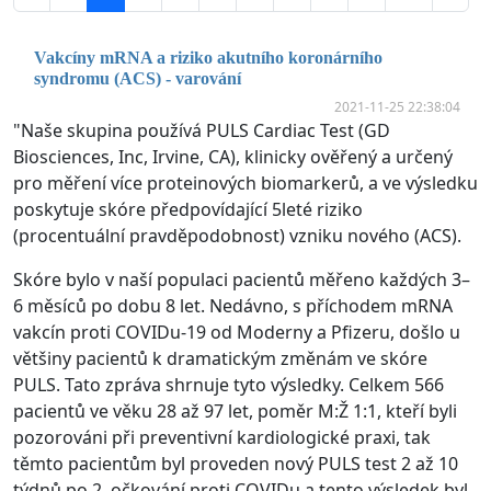
Vakcíny mRNA a riziko akutního koronárního
syndromu (ACS) - varování
2021-11-25 22:38:04
"Naše skupina používá PULS Cardiac Test (GD
Biosciences, Inc, Irvine, CA), klinicky ověřený a určený
pro měření více proteinových biomarkerů, a ve výsledku
poskytuje skóre předpovídající 5leté riziko
(procentuální pravděpodobnost) vzniku nového (ACS).
Skóre bylo v naší populaci pacientů měřeno každých 3–
6 měsíců po dobu 8 let. Nedávno, s příchodem mRNA
vakcín proti COVIDu-19 od Moderny a Pfizeru, došlo u
většiny pacientů k dramatickým změnám ve skóre
PULS. Tato zpráva shrnuje tyto výsledky. Celkem 566
pacientů ve věku 28 až 97 let, poměr M:Ž 1:1, kteří byli
pozorováni při preventivní kardiologické praxi, tak
těmto pacientům byl proveden nový PULS test 2 až 10
týdnů po 2. očkování proti COVIDu a tento výsledek byl