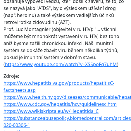
obsahuje výpovědi vědců, kteří došli k závěru, že to, co
se nazývá jako "AIDS", bylo výsledkem užívání drog
(např. heroinu) a také výsledkem vedlejších účinků
retrovirotika zidovudinu (AZT).
Prof. Luc Montagnier (objevitel viru HIV): "... všichni
můžeme být mnohokrát vystaveni viru HIV, bez toho
aniž bysme zažili chronickou infekci. Náš imunitní
systém se dokáže zbavit viru během několika týdnů,
pokud je imunitní systém v dobrém stavu.
(
https://www.youtube.com/watch?v=XSSpoFq7uhM
)
Zdroje:
https://www.hepatitis.va.gov/products/hepatitisC-
factsheets.asp
https://www.health.ny.gov/diseases/communicable/hepati
https://www.cdc.gov/hepatitis/hcv/guidelinesc.htm
https://www.wikiskripta.eu/w/Hepatitida_C
https://substanceabusepolicy.biomedcentral.com/article
020-00306-1