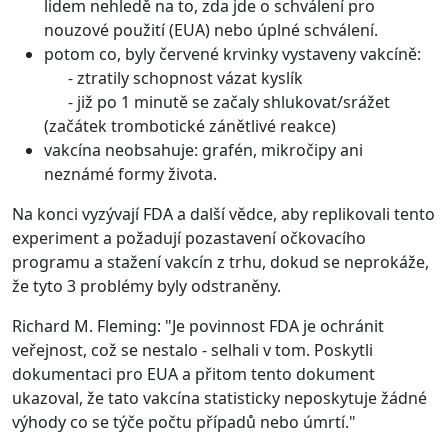
lidem nehledě na to, zda jde o schválení pro
nouzové použití (EUA) nebo úplné schválení.
potom co, byly červené krvinky vystaveny vakcíně:
- ztratily schopnost vázat kyslík
- již po 1 minutě se začaly shlukovat/srážet
(začátek trombotické zánětlivé reakce)
vakcína neobsahuje: grafén, mikročipy ani
neznámé formy života.
Na konci vyzývají FDA a další vědce, aby replikovali tento
experiment a požadují pozastavení očkovacího
programu a stažení vakcín z trhu, dokud se neprokáže,
že tyto 3 problémy byly odstraněny.
Richard M. Fleming: "Je povinnost FDA je ochránit
veřejnost, což se nestalo - selhali v tom. Poskytli
dokumentaci pro EUA a přitom tento dokument
ukazoval, že tato vakcína statisticky neposkytuje žádné
výhody co se týče počtu případů nebo úmrtí."