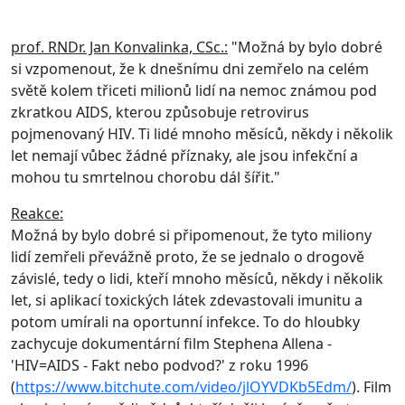
prof. RNDr. Jan Konvalinka, CSc.:
"Možná by bylo dobré
si vzpomenout, že k dnešnímu dni zemřelo na celém
světě kolem třiceti milionů lidí na nemoc známou pod
zkratkou AIDS, kterou způsobuje retrovirus
pojmenovaný HIV. Ti lidé mnoho měsíců, někdy i několik
let nemají vůbec žádné příznaky, ale jsou infekční a
mohou tu smrtelnou chorobu dál šířit."
Reakce:
Možná by bylo dobré si připomenout, že tyto miliony
lidí zemřeli převážně proto, že se jednalo o drogově
závislé, tedy o lidi, kteří mnoho měsíců, někdy i několik
let, si aplikací toxických látek zdevastovali imunitu a
potom umírali na oportunní infekce. To do hloubky
zachycuje dokumentární film Stephena Allena -
'HIV=AIDS - Fakt nebo podvod?' z roku 1996
(
https://www.bitchute.com/video/jlOYVDKb5Edm/
). Film