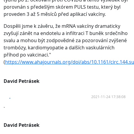
porovnán s předešlým skórem PULS testu, který byl
proveden 3 až 5 měsíců před aplikací vakcíny.
Dospěli jsme k závěru, že mRNA vakcíny dramaticky
zvyšují zánět na endotelu a infiltraci T buněk srdečního
svalu a mohou být zodpovědné za pozorování zvýšené
trombózy, kardiomyopatie a dalších vaskulárních
příhod po vakcinaci."
(
https://www.ahajournals.org/doi/abs/10.1161/circ.144.s
David Petrásek
2021-11-24 17:38:08
.
.
David Petrásek