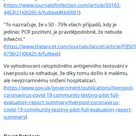
(
https://www.journalofinfection.com/article/S0163-
4453(21)00265-6/fulltext#tbl0001
)
"To naznačuje, že v 50 - 75% všech případů, kdy je
jedinec PCR pozitivní, je pravděpodobné, že nebude
infekční."
(
https://www.thelancet.com/journals/lancet/article/PIIS0
6736(21)00425-6/fulltext
)
Ve vyhodnocení celoplošného antigenního testování v
Liverpoolu se odhaduje, že díky tomu došlo k malému,
ale nevýznamnému snížení hospitalizací.
(
https://www.gov.uk/government/publications/liverpool-
coronavirus-covid-19-community-testing-pilot-full-
evaluation-report-summary/liverpool-coronavirus-
covid-19-community-testing-pilot-full-evaluation-report-
summary
)