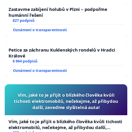
Zastavme zabíjení holubů v Plzni – podpořme
humánní řešení
827 podpisů
Oznámení o transparentnosti
Petice za záchranu Kuklenských rondelů v Hradci
Králové
6 964 podpisů
Oznámení o transparentnosti
Vím, jaké to je přijít o blízkého člověka kvůli
tichosti elektromobilů, nečekejme, až přibydou
další, zaveďme slyšitelná auta!
Vím, jaké to je přijít o blízkého člověka kvůli tichosti
elektromobilů, nečekejme, až přibydou další,