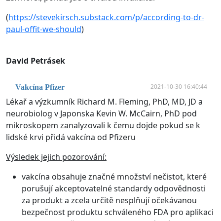
(
https://stevekirsch.substack.com/p/according-to-dr-
paul-offit-we-should
)
David Petrásek
2021-10-30 16:40:44
Vakcína Pfizer
Lékař a výzkumník Richard M. Fleming, PhD, MD, JD a
neurobiolog v Japonska Kevin W. McCairn, PhD pod
mikroskopem zanalyzovali k čemu dojde pokud se k
lidské krvi přidá vakcína od Pfizeru
Výsledek jejich pozorování:
vakcína obsahuje značné množství nečistot, které
porušují akceptovatelné standardy odpovědnosti
za produkt a zcela určitě nesplňují očekávanou
bezpečnost produktu schváleného FDA pro aplikaci