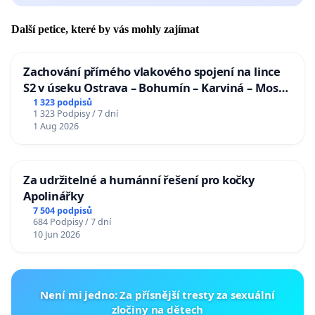
Další petice, které by vás mohly zajímat
Zachování přímého vlakového spojení na lince
S2 v úseku Ostrava – Bohumín – Karviná – Mosty
u Jablunkova
1 323 podpisů
1 323 Podpisy / 7 dní
1 Aug 2026
Za udržitelné a humánní řešení pro kočky
Apolinářky
7 504 podpisů
684 Podpisy / 7 dní
10 Jun 2026
Není mi jedno: Za přísnější tresty za sexuální
zločiny na dětech