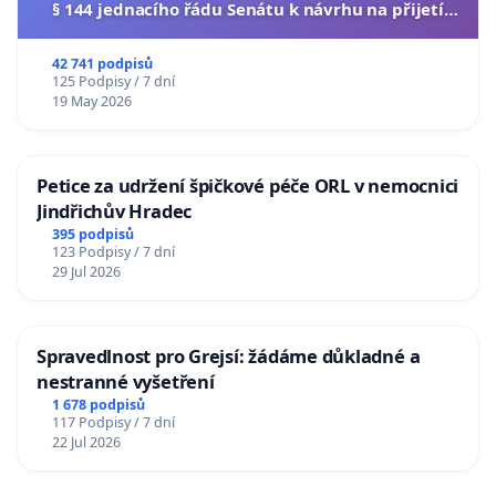
§ 144 jednacího řádu Senátu k návrhu na přijetí
usnesení k podání ústavní žaloby na prezidenta
republiky
42 741 podpisů
125 Podpisy / 7 dní
19 May 2026
Petice za udržení špičkové péče ORL v nemocnici
Jindřichův Hradec
395 podpisů
123 Podpisy / 7 dní
29 Jul 2026
Spravedlnost pro Grejsí: žádáme důkladné a
nestranné vyšetření
1 678 podpisů
117 Podpisy / 7 dní
22 Jul 2026