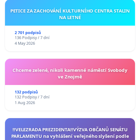
PETICE ZA ZACHOVÁNÍ KULTURNÍHO CENTRA STALIN
NA LETNÉ
2 701 podpisů
136 Podpisy / 7 dní
4 May 2026
Chceme zelené, nikoli kamenné náměstí Svobody
ve Znojmě
132 podpisů
132 Podpisy / 7 dní
1 Aug 2026
‼️VELEZRADA PREZIDENTA‼️VÝZVA OBČANŮ SENÁTU
PARLAMENTU na vyhlášení veřejného slyšení podle