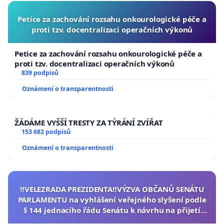
Petice za zachování rozsahu onkourologické péče a
proti tzv. docentralizaci operačních výkonů
Petice za zachování rozsahu onkourologické péče a
proti tzv. docentralizaci operačních výkonů
839 podpisů
Oznámení o transparentnosti
ŽÁDÁME VYŠŠÍ TRESTY ZA TÝRÁNÍ ZVÍŘAT
153 682 podpisů
Oznámení o transparentnosti
‼️VELEZRADA PREZIDENTA‼️VÝZVA OBČANŮ SENÁTU
PARLAMENTU na vyhlášení veřejného slyšení podle
§ 144 jednacího řádu Senátu k návrhu na přijetí
usnesení k podání ústavní žaloby na prezidenta