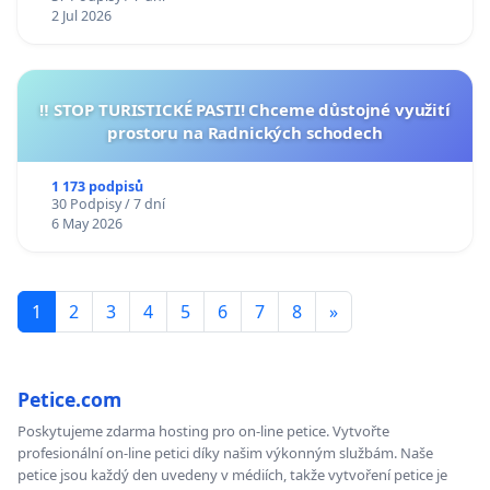
2 Jul 2026
‼️ STOP TURISTICKÉ PASTI! Chceme důstojné využití
prostoru na Radnických schodech
1 173 podpisů
30 Podpisy / 7 dní
6 May 2026
1
2
3
4
5
6
7
8
»
Petice.com
Poskytujeme zdarma hosting pro on-line petice. Vytvořte
profesionální on-line petici díky našim výkonným službám. Naše
petice jsou každý den uvedeny v médiích, takže vytvoření petice je