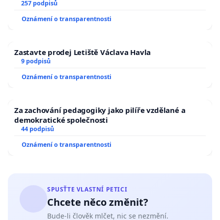
zaveďme slyšitelná auta!
257 podpisů
Oznámení o transparentnosti
Zastavte prodej Letiště Václava Havla
9 podpisů
Oznámení o transparentnosti
Za zachování pedagogiky jako pilíře vzdělané a
demokratické společnosti
44 podpisů
Oznámení o transparentnosti
SPUSŤTE VLASTNÍ PETICI
Chcete něco změnit?
Bude-li člověk mlčet, nic se nezmění.