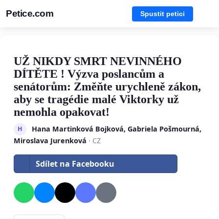
Petice.com
Spustit petici
UŽ NIKDY SMRT NEVINNÉHO
DÍTĚTE ! Výzva poslancům a
senátorům: Změňte urychleně zákon,
aby se tragédie malé Viktorky už
nemohla opakovat!
Hana Martinková Bojková, Gabriela Pošmourná,
H
Miroslava Jurenková
· CZ
Sdílet na Facebooku