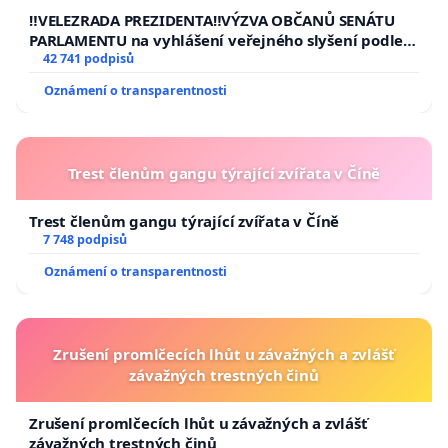
republiky
‼️VELEZRADA PREZIDENTA‼️VÝZVA OBČANŮ SENÁTU
PARLAMENTU na vyhlášení veřejného slyšení podle §
144 jednacího řádu Senátu k návrhu na přijetí
42 741 podpisů
usnesení k podání ústavní žaloby na prezidenta
Oznámení o transparentnosti
republiky
Trest členům gangu týrající zvířata v Číně
Trest členům gangu týrající zvířata v Číně
7 748 podpisů
Oznámení o transparentnosti
Zrušení promlčecích lhůt u závažných a zvlášť
závažných trestných činů
Zrušení promlčecích lhůt u závažných a zvlášť
závažných trestných činů