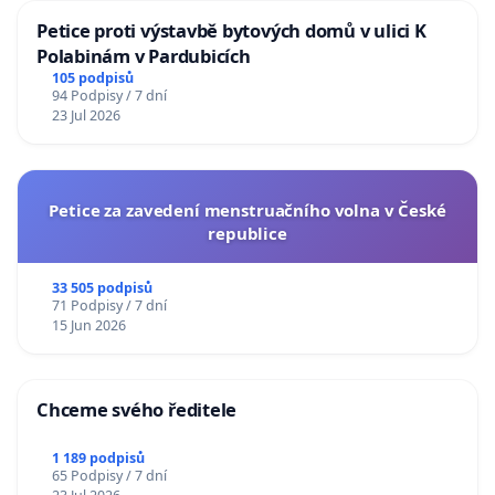
Petice proti výstavbě bytových domů v ulici K
Polabinám v Pardubicích
105 podpisů
94 Podpisy / 7 dní
23 Jul 2026
Petice za zavedení menstruačního volna v České
republice
33 505 podpisů
71 Podpisy / 7 dní
15 Jun 2026
Chceme svého ředitele
1 189 podpisů
65 Podpisy / 7 dní