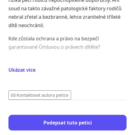
rizika péči rodičů nepochopitelně doporučily. Ani
soud na takto závažné patologické faktory rodičů
nebral zřetel a bezbranné, lehce zranitelné tříleté
dítě neochránil.
Kde zůstala ochrana a právo na bezpečí
garantované Úmluvou o právech dítěte?
Malé Viktorce dnes již nikdo nepomůže. Kolik dětí je
ale právě teď ohroženo? Co se ještě musí stát, aby
Ukázat více
zákonodárci změnili zákon tak, aby děti chránil?
Podpořte urychlenou změnu opatrovnické
Kontaktovat autora petice
legislativy.
Váš podpis může zachránit život dalším dětem!
Podepsat tuto petici