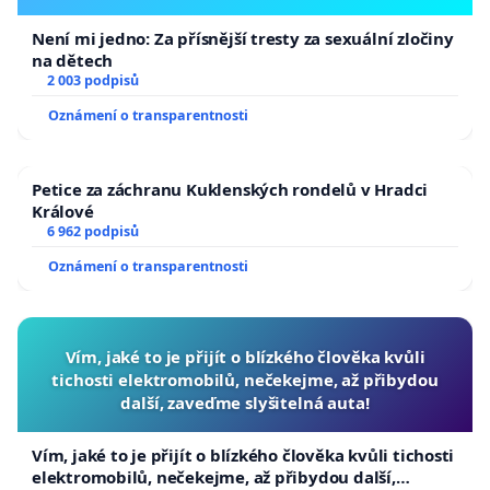
Není mi jedno: Za přísnější tresty za sexuální zločiny
na dětech
2 003 podpisů
Oznámení o transparentnosti
Petice za záchranu Kuklenských rondelů v Hradci
Králové
6 962 podpisů
Oznámení o transparentnosti
Vím, jaké to je přijít o blízkého člověka kvůli
tichosti elektromobilů, nečekejme, až přibydou
další, zaveďme slyšitelná auta!
Vím, jaké to je přijít o blízkého člověka kvůli tichosti
elektromobilů, nečekejme, až přibydou další,