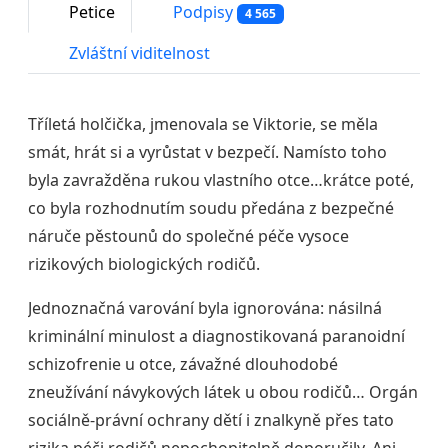
Petice
Podpisy
4 565
Zvláštní viditelnost
Tříletá holčička, jmenovala se Viktorie, se měla
smát, hrát si a vyrůstat v bezpečí. Namísto toho
byla zavražděna rukou vlastního otce…krátce poté,
co byla rozhodnutím soudu předána z bezpečné
náruče pěstounů do společné péče vysoce
rizikových biologických rodičů.
Jednoznačná varování byla ignorována: násilná
kriminální minulost a diagnostikovaná paranoidní
schizofrenie u otce, závažné dlouhodobé
zneužívání návykových látek u obou rodičů… Orgán
sociálně-právní ochrany dětí i znalkyně přes tato