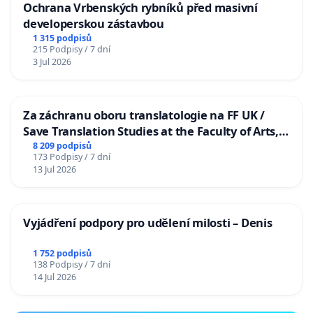
Ochrana Vrbenských rybníků před masivní
developerskou zástavbou
1 315 podpisů
215 Podpisy / 7 dní
3 Jul 2026
Za záchranu oboru translatologie na FF UK /
Save Translation Studies at the Faculty of Arts,
Charles University
8 209 podpisů
173 Podpisy / 7 dní
13 Jul 2026
Vyjádření podpory pro udělení milosti – Denis
1 752 podpisů
138 Podpisy / 7 dní
14 Jul 2026